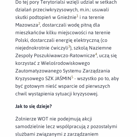
Do tej pory Terytorialsi wzięli udział w setkach
działań przeciwkryzysowych, m.in.: usuwali
1
skutki podtopień w Gnieźnie
i na terenie
2
Mazowsza
, dostarczali wodę pitną dla
mieszkańców kilku miejscowości na terenie
Polski, dostarczali energię elektryczną (co
3
niejednokrotnie ćwiczyli
), szkolą Naziemne
4
Zespoły Poszukiwawczo-Ratownicze
, uczą się
korzystać z Wielośrodowiskowego
Zautomatyzowanego Systemu Zarządzania
5
Kryzysowego SZK JAŚMIN
- wszystko po to, aby
być gotowym nieść wsparcie od pierwszych
chwil wystąpienia sytuacji kryzysowej.
Jak to się dzieje?
Żołnierze WOT nie podejmują akcji
samodzielnie lecz współpracują z pozostałymi
służbami związanymi z zarządzaniem