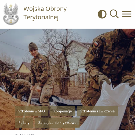
Wojska Obrony
Terytorialnej
Kontrast
Wyszukiwa
Szkolenie w SRO
Kooperacja
Szkolenia i ćwiczenia
Przejście do nowej strony z listą publikacji o kategorii Szkolenie w SRO
Przejście do nowej strony z listą publikacji o kate
Przejście do nowej strony z listą p
Pożary
Zarządzanie Kryzysowe
Przejście do nowej strony z listą publikacji o kategorii Pożary
Przejście do nowej strony z listą publikacji o kategorii Zar