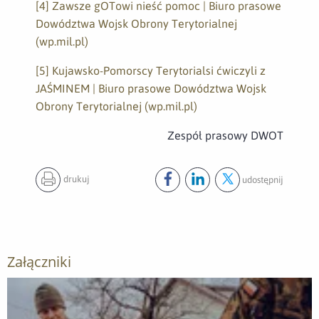
[4]
Zawsze gOTowi nieść pomoc | Biuro prasowe
Dowództwa Wojsk Obrony Terytorialnej
(wp.mil.pl)
[5]
Kujawsko-Pomorscy Terytorialsi ćwiczyli z
JAŚMINEM | Biuro prasowe Dowództwa Wojsk
Obrony Terytorialnej (wp.mil.pl)
Zespół prasowy DWOT
drukuj
udostępnij
Udostępnij ten post na
Udostępnij ten post na
Udostępnij ten pos
facebook
lin
Załączniki
Otwórz załącznik Ulewa, pożar, kryzys, Terytorialsi