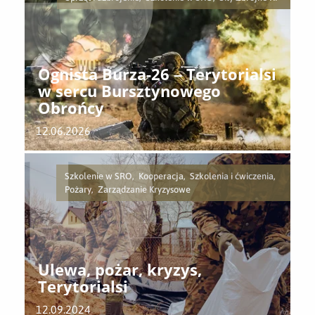
Ognista Burza-26 – Terytorialsi
w sercu Bursztynowego
Obrońcy
12.06.2026
Szkolenie w SRO, Kooperacja, Szkolenia i ćwiczenia,
Pożary, Zarządzanie Kryzysowe
Ulewa, pożar, kryzys,
Terytorialsi
12.09.2024