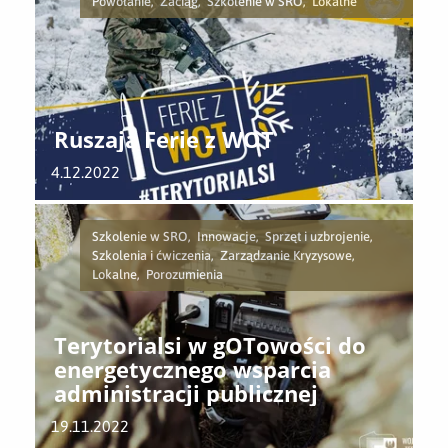
Powołanie, Zaciąg, Szkolenie w SRO, Lokalne
Ruszają Ferie z WOT
4.12.2022
Szkolenie w SRO, Innowacje, Sprzęt i uzbrojenie,
Szkolenia i ćwiczenia, Zarządzanie Kryzysowe,
Lokalne, Porozumienia
Terytorialsi w gOTowości do
energetycznego wsparcia
administracji publicznej
19.11.2022