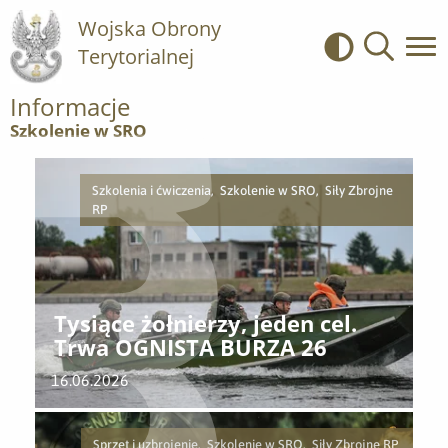
Wojska Obrony
Terytorialnej
Kontrast
Wyszukiwa
Informacje
Szkolenie w SRO
Szkolenia i ćwiczenia, Szkolenie w SRO, Siły Zbrojne
RP
Tysiące żołnierzy, jeden cel.
Trwa OGNISTA BURZA 26
16.06.2026
Sprzęt i uzbrojenie, Szkolenie w SRO, Siły Zbrojne RP