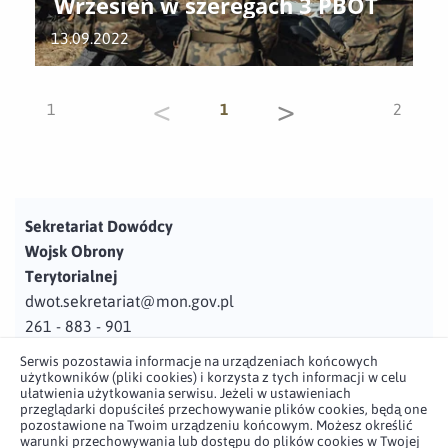
Wrzesień w szeregach 3 PBOT
13.09.2022
<
>
1
1
2
Sekretariat Dowódcy
Wojsk Obrony
Terytorialnej
dwot.sekretariat@mon.gov.pl
261 - 883 - 901
Serwis pozostawia informacje na urządzeniach końcowych
Adres
użytkowników (pliki cookies) i korzysta z tych informacji w celu
ul. Juzistek 2
ułatwienia użytkowania serwisu. Jeżeli w ustawieniach
przeglądarki dopuściłeś przechowywanie plików cookies, będą one
05-131 Zegrze
pozostawione na Twoim urządzeniu końcowym. Możesz określić
warunki przechowywania lub dostępu do plików cookies w Twojej