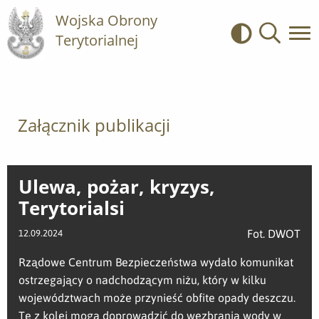
Wojska Obrony
Terytorialnej
Kontrast
Wyszukiwa
Załącznik publikacji
Ulewa, pożar, kryzys,
Terytorialsi
Fot. DWOT
12.09.2024
Rządowe Centrum Bezpieczeństwa wydało komunikat
ostrzegający o nadchodzącym niżu, który w kilku
województwach może przynieść obfite opady deszczu.
Te z kolei mogą doprowadzić do wezbrania wody w