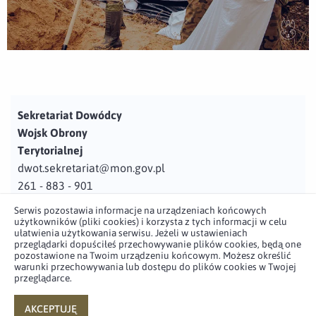
Sekretariat Dowódcy
Wojsk Obrony
Terytorialnej
dwot.sekretariat@mon.gov.pl
261 - 883 - 901
Serwis pozostawia informacje na urządzeniach końcowych
Adres
użytkowników (pliki cookies) i korzysta z tych informacji w celu
ul. Juzistek 2
ułatwienia użytkowania serwisu. Jeżeli w ustawieniach
przeglądarki dopuściłeś przechowywanie plików cookies, będą one
05-131 Zegrze
pozostawione na Twoim urządzeniu końcowym. Możesz określić
warunki przechowywania lub dostępu do plików cookies w Twojej
przeglądarce.
Profil użytkownika w serwisie
Profil użytkownika w serwisie
Profil użytkownika w serwisie
Profil użytkownika w serwisie
twitter
facebook
youtube
linkedin
AKCEPTUJĘ