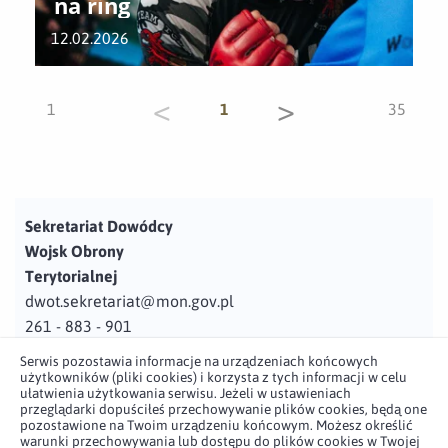
na ring
12.02.2026
<
>
1
1
35
Sekretariat Dowódcy
Wojsk Obrony
Terytorialnej
dwot.sekretariat@mon.gov.pl
261 - 883 - 901
Serwis pozostawia informacje na urządzeniach końcowych
Adres
użytkowników (pliki cookies) i korzysta z tych informacji w celu
ul. Juzistek 2
ułatwienia użytkowania serwisu. Jeżeli w ustawieniach
przeglądarki dopuściłeś przechowywanie plików cookies, będą one
05-131 Zegrze
pozostawione na Twoim urządzeniu końcowym. Możesz określić
warunki przechowywania lub dostępu do plików cookies w Twojej