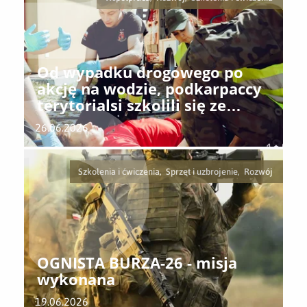
Od wypadku drogowego po
akcję na wodzie, podkarpaccy
terytorialsi szkolili się ze
strażakami OSP Zaklików
26.06.2026
Szkolenia i ćwiczenia, Sprzęt i uzbrojenie, Rozwój
OGNISTA BURZA-26 - misja
wykonana
19.06.2026