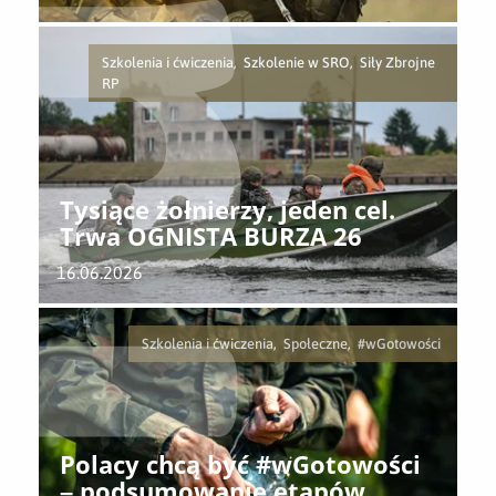
Szkolenia i ćwiczenia, Szkolenie w SRO, Siły Zbrojne
RP
Tysiące żołnierzy, jeden cel.
Trwa OGNISTA BURZA 26
16.06.2026
Szkolenia i ćwiczenia, Społeczne, #wGotowości
Polacy chcą być #wGotowości
– podsumowanie etapów