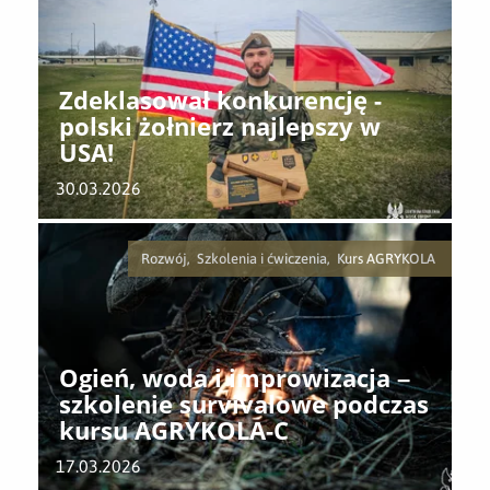
Zdeklasował konkurencję -
polski żołnierz najlepszy w
USA!
30.03.2026
Rozwój, Szkolenia i ćwiczenia, Kurs AGRYKOLA
Ogień, woda i improwizacja –
szkolenie survivalowe podczas
kursu AGRYKOLA-C
17.03.2026