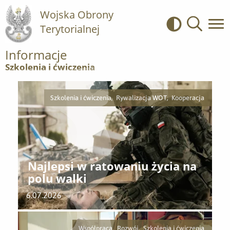
Wojska Obrony
Terytorialnej
Kontrast
Wyszukiwa
Informacje
Szkolenia i ćwiczenia
Szkolenia i ćwiczenia, Rywalizacja WOT, Kooperacja
Najlepsi w ratowaniu życia na
polu walki
6.07.2026
Współpraca, Rozwój, Szkolenia i ćwiczenia