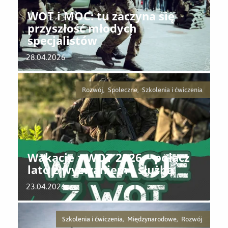
WOT i MOC: tu zaczyna się
przyszłość młodych
specjalistów
28.04.2026
Rozwój, Społeczne, Szkolenia i ćwiczenia
Wakacje z WOT 2026 – połącz
lato z wyzwaniem i służbą
23.04.2026
Szkolenia i ćwiczenia, Międzynarodowe, Rozwój