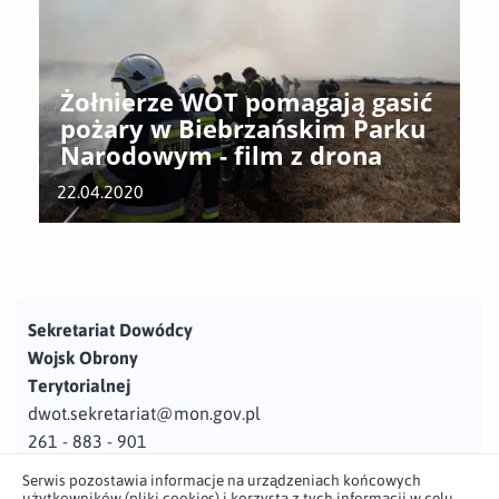
Żołnierze WOT pomagają gasić
pożary w Biebrzańskim Parku
Narodowym - film z drona
22.04.2020
Sekretariat Dowódcy
Wojsk Obrony
Terytorialnej
dwot.sekretariat@mon.gov.pl
261 - 883 - 901
Serwis pozostawia informacje na urządzeniach końcowych
Adres
użytkowników (pliki cookies) i korzysta z tych informacji w celu