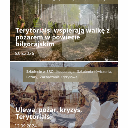
Terytorialsi wspierają walkę z
pożarem w powiecie
biłgorajskim
6.05.2026
Szkolenie w SRO, Kooperacja, Szkolenia i ćwiczenia,
Pożary, Zarządzanie Kryzysowe
Ulewa, pożar, kryzys,
Terytorialsi
12.09.2024