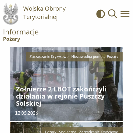
Wojska Obrony
Terytorialnej
Kontrast
Wyszukiwa
Informacje
Pożary
Zarządzanie Kryzysowe, Niezawodna pomoc, Pożary
Żołnierze 2 LBOT zakończyli
działania w rejonie Puszczy
Solskiej
12.05.2026
Pożary, Społeczne, Zarządzanie Kryzysowe