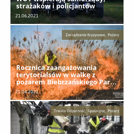
strażaków i policjantów
21.06.2021
Zarządzanie Kryzysowe, Pożary
Rocznica zaangażowania
terytorialsów w walkę z
pożarem Biebrzańskiego Parku
Narodowego
21.04.2021
Trwała Odporność, Społeczne, Pożary