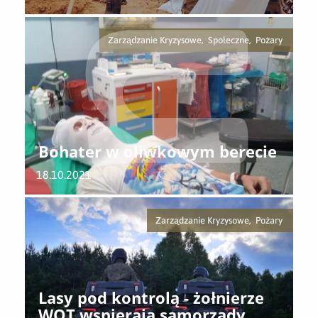
Zarządzanie Kryzysowe, Społeczne, Pożary
Bohater w oliwkowym berecie
18.10.2021
Zarządzanie Kryzysowe, Pożary
Lasy pod kontrolą - żołnierze
WOT wspierają samorządy,