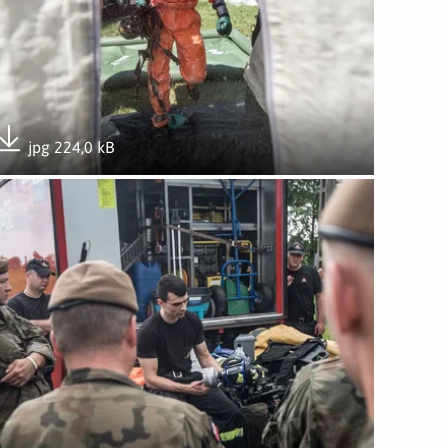
jpg 224,0 kB
Pobierz załącznik
wórz załącznik Szkolenie ze strażakami