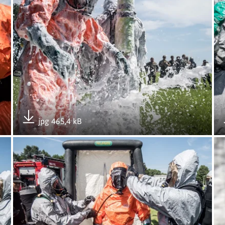
jpg 465,4 kB
Pobierz załącznik
Otwórz załącznik Szkolenie ze strażakami
Ot