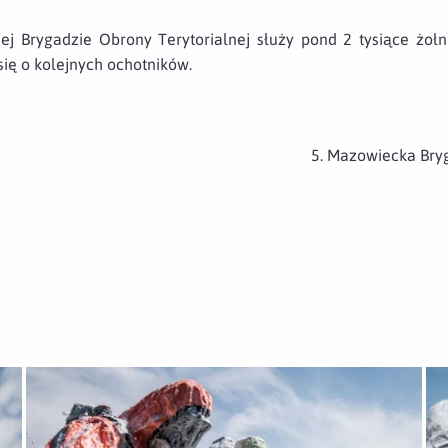
 Brygadzie Obrony Terytorialnej służy pond 2 tysiące żołni
się o kolejnych ochotników.
5. Mazowiecka Bry
Otwórz załącznik Szkolenie ze strażakami
Ot