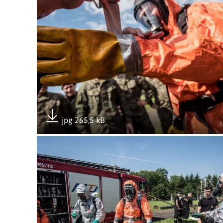
jpg 265,5 kB
Pobierz załącznik
Otwórz załącznik Szkolenie ze strażakami