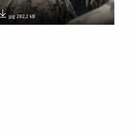
jpg 282,2 kB
Pobierz załącznik