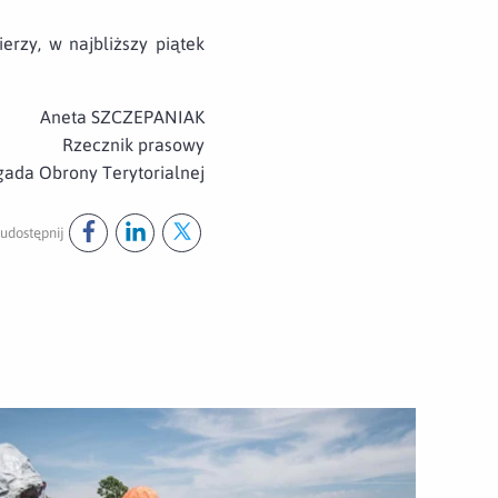
erzy, w najbliższy piątek
Aneta SZCZEPANIAK
Rzecznik prasowy
gada Obrony Terytorialnej
udostępnij
Udostępnij ten post na
Udostępnij ten post na
Udostępnij ten post na
facebook
linkedin
twitter
wórz załącznik Szkolenie ze strażakami