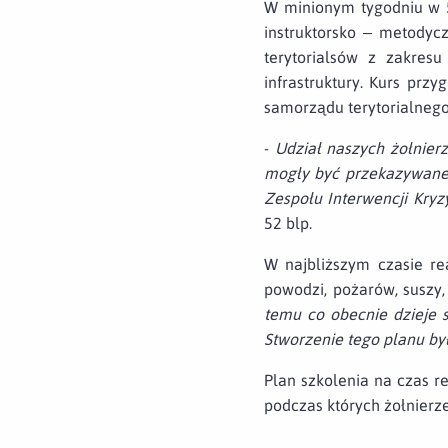
W minionym tygodniu w 5
instruktorsko – metodyc
terytorialsów z zakresu
infrastruktury. Kurs pr
samorządu terytorialnego
-
Udział naszych żołnier
mogły być przekazywane 
Zespołu Interwencji Kry
52 blp.
W najbliższym czasie re
powodzi, pożarów, suszy
temu co obecnie dzieje s
Stworzenie tego planu by
Plan szkolenia na czas re
podczas których żołnierz