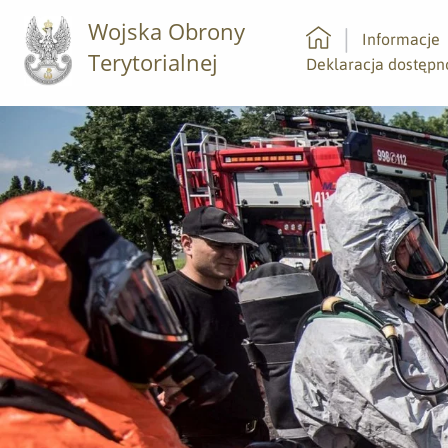
Wojska Obrony
Informacje
Terytorialnej
Strona główna
Deklaracja dostępn