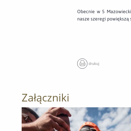
Obecnie w 5 Mazowieckiej
nasze szeregi powiększą 
drukuj
Załączniki
Otwórz załącznik Szkolenie ze strażakami