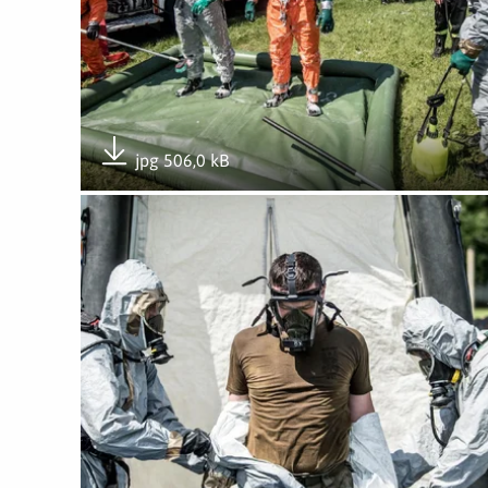
jpg 506,0 kB
Pobierz załącznik
Otwórz załącznik Szkolenie ze strażakami