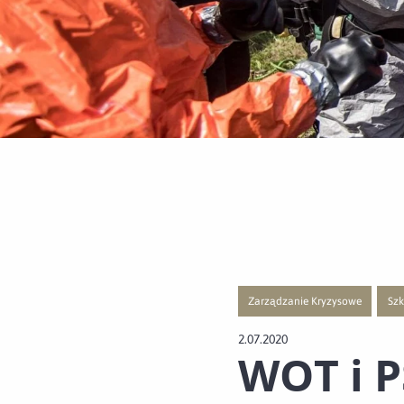
Zarządzanie Kryzysowe
Szk
Przejście do nowej strony z list
Prz
2.07.2020
WOT i P