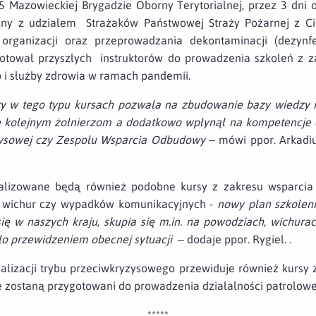
 Mazowieckiej Brygadzie Oborny Terytorialnej, przez 3 dni o
zny z udziałem Strażaków Państwowej Straży Pożarnej z Cie
 organizacji oraz przeprowadzania dekontaminacji (dezynfek
zygotował przyszłych instruktorów do prowadzenia szkoleń z 
 i służby zdrowia w ramach pandemii.
zy w tego typu kursach pozwala na zbudowanie bazy wiedzy i 
kolejnym żołnierzom a dodatkowo wpłynął na kompetencje d
zysowej czy Zespołu Wsparcia Odbudowy –
mówi ppor. Arkadiu
alizowane będą również podobne kursy z zakresu wsparcia 
, wichur czy wypadków komunikacyjnych -
nowy plan szkolen
ię w naszych kraju, skupia się m.in. na powodziach, wichurac
ło przewidzeniem obecnej sytuacji
– dodaje ppor. Rygiel. .
alizacji trybu przeciwkryzysowego przewiduje również kursy z
e zostaną przygotowani do prowadzenia działalności patrolowej
*****