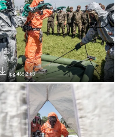
jpg 465,2 kB
Pobierz załącznik
wórz załącznik Szkolenie ze strażakami