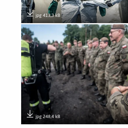
jpg 413,3 kB
Pobierz załącznik
Otwórz załącznik Szkolenie ze strażakami
jpg 248,4 kB
Pobierz załącznik