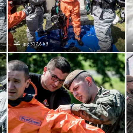
jpg 517,6 kB
Pobierz załącznik
Otwórz załącznik Szkolenie ze strażakami
Ot