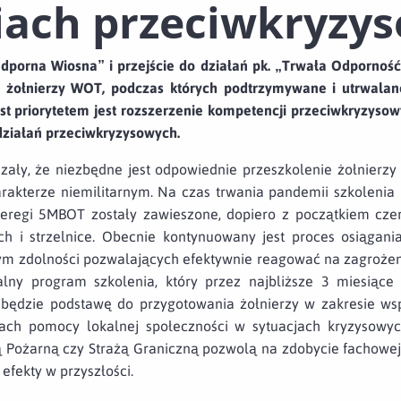
iach przeciwkryzy
dporna Wiosna” i przejście do działań pk. „Trwała Odporność
 żołnierzy WOT, podczas których podtrzymywane i utrwalane
t priorytetem jest rozszerzenie kompetencji przeciwkryzysow
działań przeciwkryzysowych.
zały, że niezbędne jest odpowiednie przeszkolenie żołnierz
rakterze niemilitarnym. Na czas trwania pandemii szkolenia
regi 5MBOT zostały zawieszone, dopiero z początkiem czer
ch i strzelnice. Obecnie kontynuowany jest proces osiągani
tym zdolności pozwalających efektywnie reagować na zagroże
lny program szkolenia, który przez najbliższe 3 miesiące
 będzie podstawę do przygotowania żołnierzy w zakresie w
ach pomocy lokalnej społeczności w sytuacjach kryzysowyc
żą Pożarną czy Strażą Graniczną pozwolą na zdobycie fachowej
efekty w przyszłości.