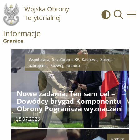
Wojska Obrony
Terytorialnej
Kontrast
Wyszukiwa
Informacje
Granica
Współpraca, Siły Zbrojne RP, Kadrowe, Sprzęt i
uzbrojenie, Rozwój, Granica
Nowe zadania. Ten sam cel –
Dowódcy brygad Komponentu
Obrony Pogranicza wyznaczeni
15.07.2026
Granica