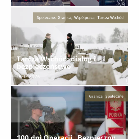
Społeczne, Granica, Współpraca, Tarcza Wschód
Tarcza Wschód: dialog i
bezpieczeństwo
16.02.2026
Granica, Społeczne
100 dni Operacji „Bezpieczny