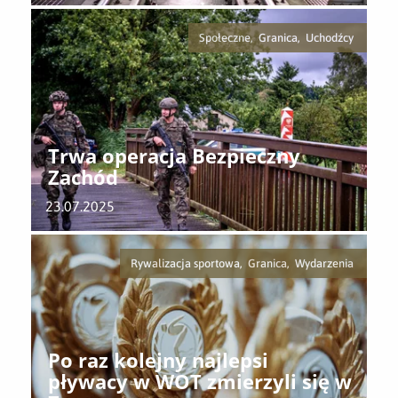
Społeczne, Granica, Uchodźcy
Trwa operacja Bezpieczny
Zachód
23.07.2025
Rywalizacja sportowa, Granica, Wydarzenia
Po raz kolejny najlepsi
pływacy w WOT zmierzyli się w