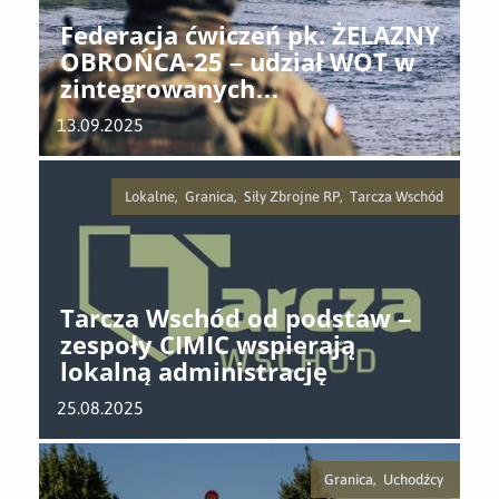
Federacja ćwiczeń pk. ŻELAZNY
OBROŃCA-25 – udział WOT w
zintegrowanych
działaniach obronnych
13.09.2025
Lokalne, Granica, Siły Zbrojne RP, Tarcza Wschód
Tarcza Wschód od podstaw –
zespoły CIMIC wspierają
lokalną administrację
25.08.2025
Granica, Uchodźcy