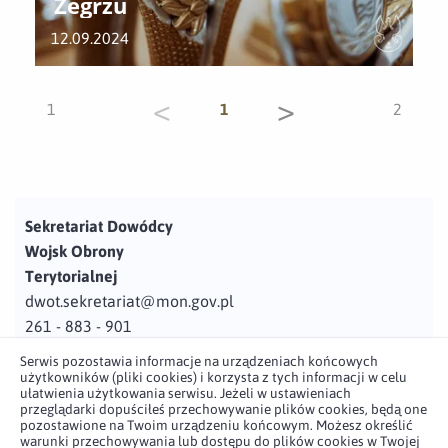
Zegrzu
12.09.2024
<
>
1
1
2
Sekretariat Dowódcy
Wojsk Obrony
Terytorialnej
dwot.sekretariat@mon.gov.pl
261 - 883 - 901
Serwis pozostawia informacje na urządzeniach końcowych
Adres
użytkowników (pliki cookies) i korzysta z tych informacji w celu
ul. Juzistek 2
ułatwienia użytkowania serwisu. Jeżeli w ustawieniach
przeglądarki dopuściłeś przechowywanie plików cookies, będą one
05-131 Zegrze
pozostawione na Twoim urządzeniu końcowym. Możesz określić
warunki przechowywania lub dostępu do plików cookies w Twojej