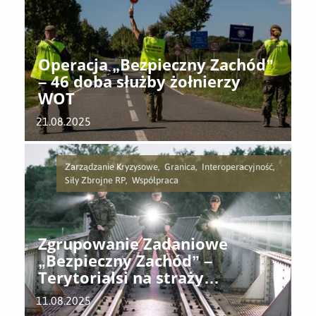
Operacja „Bezpieczny Zachód”
– 46 doba służby żołnierzy
WOT
21.08.2025
Zarządzanie Kryzysowe, Granica, Interoperacyjność,
Siły Zbrojne RP, Współpraca
Zgrupowanie Zadaniowe
„Bezpieczny Zachód” –
Terytorialsi na straży
zachodniej granicy RP.
11.08.2025