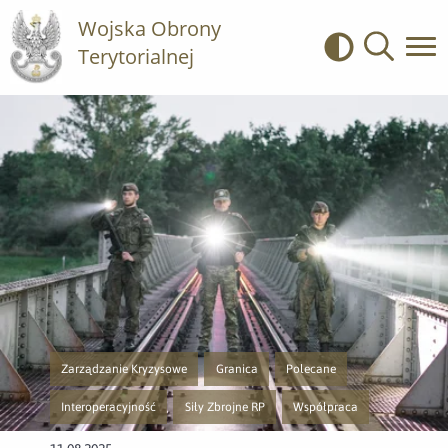
Wojska Obrony
Terytorialnej
Kontrast
Wyszukiwa
Zarządzanie Kryzysowe
Granica
Polecane
Przejście do nowej strony z listą publikacji o kategorii Zarządzanie Kry
Przejście do nowej strony z listą publikacji 
Przejście do nowej strony z lis
Interoperacyjność
Siły Zbrojne RP
Współpraca
Przejście do nowej strony z listą publikacji o kategorii Interoperacyjność
Przejście do nowej strony z listą publikacji o kate
Przejście do nowej strony z l