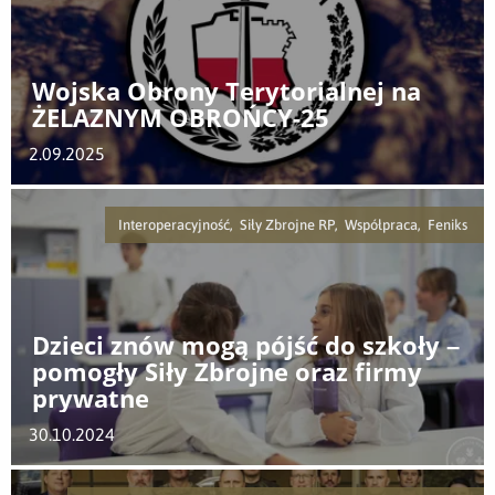
Wojska Obrony Terytorialnej na
ŻELAZNYM OBROŃCY-25
2.09.2025
Interoperacyjność, Siły Zbrojne RP, Współpraca, Feniks
Dzieci znów mogą pójść do szkoły –
pomogły Siły Zbrojne oraz firmy
prywatne
30.10.2024