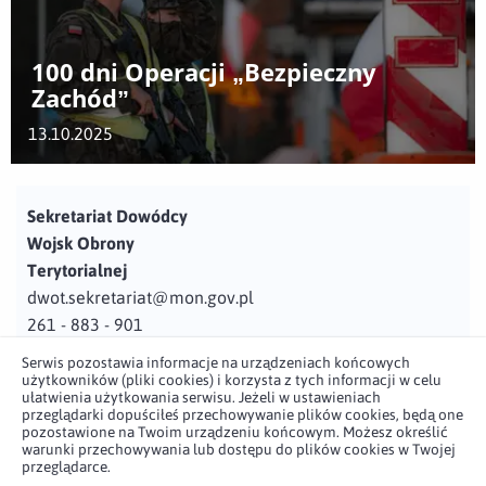
100 dni Operacji „Bezpieczny
Zachód”
13.10.2025
Sekretariat Dowódcy
Wojsk Obrony
Terytorialnej
dwot.sekretariat@mon.gov.pl
261 - 883 - 901
Serwis pozostawia informacje na urządzeniach końcowych
Adres
użytkowników (pliki cookies) i korzysta z tych informacji w celu
ul. Juzistek 2
ułatwienia użytkowania serwisu. Jeżeli w ustawieniach
przeglądarki dopuściłeś przechowywanie plików cookies, będą one
05-131 Zegrze
pozostawione na Twoim urządzeniu końcowym. Możesz określić
warunki przechowywania lub dostępu do plików cookies w Twojej
przeglądarce.