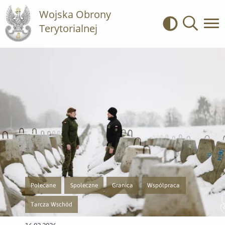
Wojska Obrony
Terytorialnej
Kontrast
Wyszukiwa
Polecane
Społeczne
Granica
Współpraca
Przejście do nowej strony z listą publikacji o kategorii Polecane
Przejście do nowej strony z listą publikacji o kategorii Sp
Przejście do nowej strony z listą publikacj
Przejście do nowej strony z l
Tarcza Wschód
Przejście do nowej strony z listą publikacji o kategorii Tarcza Wschód