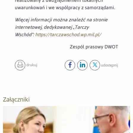
uwarunkowań i we współpracy z samorządami.
Więcej informacji można znaleźć na stronie
internetowej, dedykowanej „Tarczy
Wschód":
https://tarczawschod.wp.mil.pl/
Zespół prasowy DWOT
drukuj
udostępnij
Udostępnij ten post na
Udostępnij ten post na
Udostępnij ten pos
facebook
lin
Załączniki
Otwórz załącznik 5