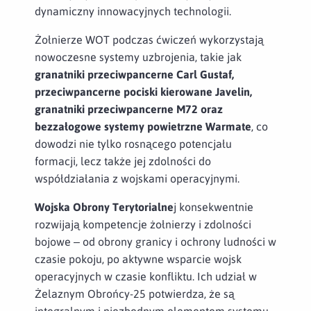
dynamiczny innowacyjnych technologii.
Żołnierze WOT podczas ćwiczeń wykorzystają
nowoczesne systemy uzbrojenia, takie jak
granatniki przeciwpancerne Carl Gustaf,
przeciwpancerne pociski kierowane Javelin,
granatniki przeciwpancerne M72
oraz
bezzałogowe systemy powietrzne Warmate
, co
dowodzi nie tylko rosnącego potencjału
formacji, lecz także jej zdolności do
współdziałania z wojskami operacyjnymi.
Wojska Obrony Terytorialne
j konsekwentnie
rozwijają kompetencje żołnierzy i zdolności
bojowe – od obrony granicy i ochrony ludności w
czasie pokoju, po aktywne wsparcie wojsk
operacyjnych w czasie konfliktu. Ich udział w
Żelaznym Obrońcy-25 potwierdza, że są
integralnym i niezbędnym elementem systemu