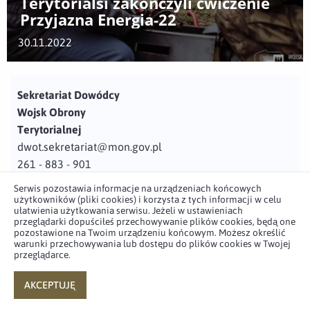
Terytorialsi zakończyli ćwiczenie
Przyjazna Energia-22
30.11.2022
Sekretariat Dowódcy
Wojsk Obrony
Terytorialnej
dwot.sekretariat@mon.gov.pl
261 - 883 - 901
Serwis pozostawia informacje na urządzeniach końcowych
Adres
użytkowników (pliki cookies) i korzysta z tych informacji w celu
ul. Juzistek 2
ułatwienia użytkowania serwisu. Jeżeli w ustawieniach
przeglądarki dopuściłeś przechowywanie plików cookies, będą one
05-131 Zegrze
pozostawione na Twoim urządzeniu końcowym. Możesz określić
warunki przechowywania lub dostępu do plików cookies w Twojej
przeglądarce.
Profil użytkownika w serwisie
Profil użytkownika w serwisie
Profil użytkownika w serwisie
Profil użytkownika w serwisie
twitter
facebook
youtube
linkedin
AKCEPTUJĘ
powered by
netpr.pl