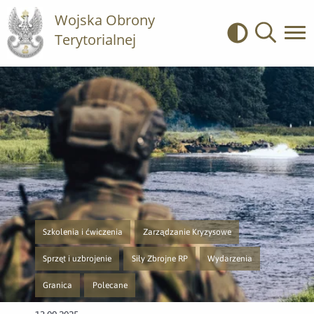
Wojska Obrony
Terytorialnej
Kontrast
Wyszukiwa
Szkolenia i ćwiczenia
Zarządzanie Kryzysowe
Przejście do nowej strony z listą publikacji o kategorii Szkolenia i ćwicze
Przejście do nowej strony z listą publikacji o
Sprzęt i uzbrojenie
Siły Zbrojne RP
Wydarzenia
Przejście do nowej strony z listą publikacji o kategorii Sprzęt i uzbrojenie
Przejście do nowej strony z listą publikacji o kat
Przejście do nowej strony z 
Granica
Polecane
Przejście do nowej strony z listą publikacji o kategorii Granica
Przejście do nowej strony z listą publikacji o kategorii Pol