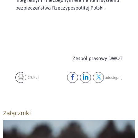
bezpieczeństwa Rzeczypospolitej Polski.
Zespół prasowy DWOT
drukuj
udostępnij
Udostępnij ten post na
Udostępnij ten post na
Udostępnij ten pos
facebook
lin
Załączniki
Otwórz załącznik 2