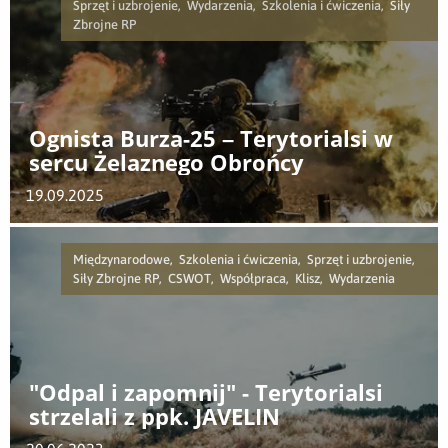
Sprzęt i uzbrojenie, Wydarzenia, Szkolenia i ćwiczenia, Siły
Zbrojne RP
Ognista Burza-25 – Terytorialsi w
sercu Żelaznego Obrońcy
19.09.2025
Międzynarodowe, Szkolenia i ćwiczenia, Sprzęt i uzbrojenie,
Siły Zbrojne RP, CSWOT, Współpraca, Klisz, Wydarzenia
"Odpal i zapomnij" - Terytorialsi
strzelali z ppk. JAVELIN