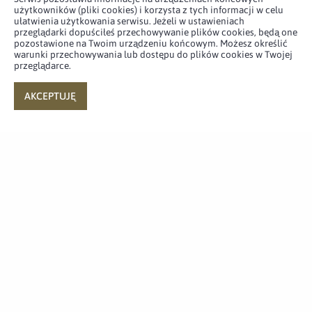
użytkowników (pliki cookies) i korzysta z tych informacji w celu
ułatwienia użytkowania serwisu. Jeżeli w ustawieniach
Terytorialsi na targach w
przeglądarki dopuściłeś przechowywanie plików cookies, będą one
pozostawione na Twoim urządzeniu końcowym. Możesz określić
Kielcach
warunki przechowywania lub dostępu do plików cookies w Twojej
przeglądarce.
8.09.2022
AKCEPTUJĘ
Sprzęt i uzbrojenie, Szkolenia i ćwiczenia
Atak z nieba - kurs operatorów
WARMATE
8.09.2022
Sprzęt i uzbrojenie, Międzynarodowe, Wydarzenia,
Targi