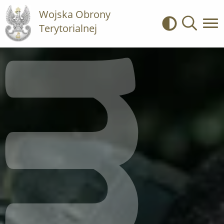
Wojska Obrony
Terytorialnej
Kontrast
Wyszukiwa