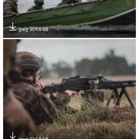
jpeg 309,0 kB
Pobierz załącznik
Otwórz załącznik Ognista Burza 26
jpeg 316,8 kB