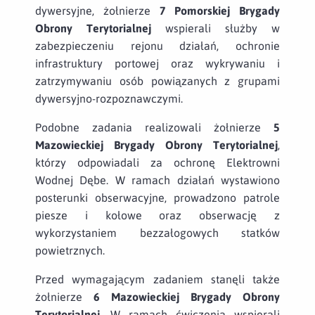
dywersyjne, żołnierze
7 Pomorskiej Brygady
Obrony Terytorialnej
wspierali służby w
zabezpieczeniu rejonu działań, ochronie
infrastruktury portowej oraz wykrywaniu i
zatrzymywaniu osób powiązanych z grupami
dywersyjno-rozpoznawczymi.
Podobne zadania realizowali żołnierze
5
Mazowieckiej Brygady Obrony Terytorialnej
,
którzy odpowiadali za ochronę Elektrowni
Wodnej Dębe. W ramach działań wystawiono
posterunki obserwacyjne, prowadzono patrole
piesze i kołowe oraz obserwację z
wykorzystaniem bezzałogowych statków
powietrznych.
Przed wymagającym zadaniem stanęli także
żołnierze
6 Mazowieckiej Brygady Obrony
Terytorialnej
. W ramach ćwiczenia wspierali