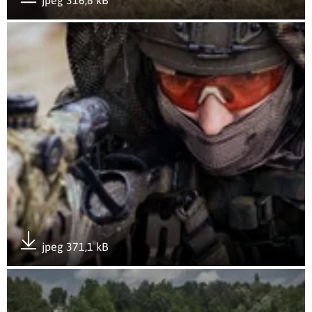
Pobierz załącznik
Otwórz załącznik Ognista Burza 26 6
jpeg 371,1 kB
Pobierz załącznik
Otwórz załącznik Ognista Burza 26 3