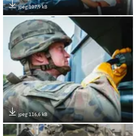
jpeg 107,9 kB
Pobierz załącznik
Otwórz załącznik Ognista Burza 26 4
jpeg 116,6 kB
Pobierz załącznik
Otwórz załącznik Ognista Burza 26 2