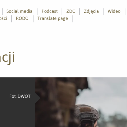
Social media
Podcast
ZDC
Zdjęcia
Wideo
ości
RODO
Translate page
cji
Fot. DWOT