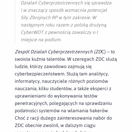
Działań Cyberprzestrzennych się sprawdza
i w znaczący sposób wzmacnia potencjał
Siły Zbrojnych RP w tym zakresie.
W
następnym roku razem z polską drużyną,
CyberWOT z pewnością zawalczy o I
miejsce na podium.
Zespół Działań Cyberprzestrzennych
(ZD
C) – to
swoista kuźnia talentów. W szeregach ZDC służą
ludzie, którzy zawodowo zajmują się
cyberbezpieczeństwem. Służą tam analitycy,
informatycy, nauczyciele różnych poziomów
nauczania, kilku studentów, a także eksperci z
uprawnieniami do wykonywania testów
penetracyjnych, polegających na sprawdzaniu
podatności systemów na włamania hakerów.
Choć z racji dużego zainteresowania nabór do
ZDC obecnie zwolnił, w dalszym ciągu