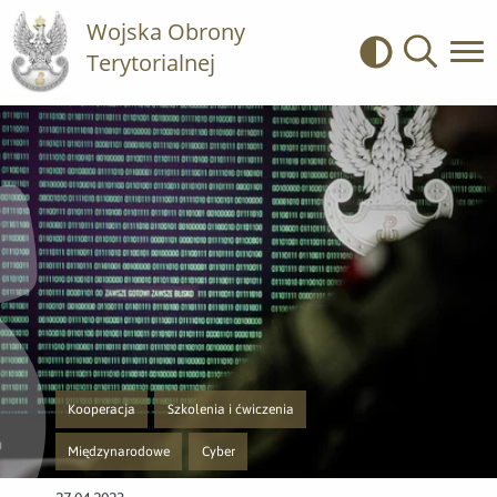
Wojska Obrony
Terytorialnej
Kontrast
Wyszukiwa
Kooperacja
Szkolenia i ćwiczenia
Przejście do nowej strony z listą publikacji o kategorii Kooperacja
Przejście do nowej strony z listą publikacji o kategorii 
Międzynarodowe
Cyber
Przejście do nowej strony z listą publikacji o kategorii Międzynarodowe
Przejście do nowej strony z listą publikacji o kate