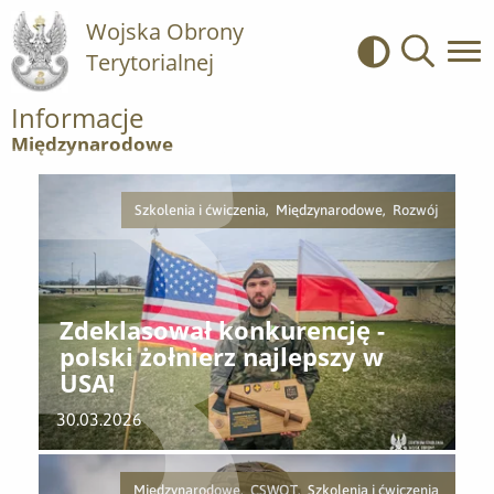
Wojska Obrony
Terytorialnej
Kontrast
Wyszukiwa
Informacje
Międzynarodowe
Szkolenia i ćwiczenia, Międzynarodowe, Rozwój
Zdeklasował konkurencję -
polski żołnierz najlepszy w
USA!
30.03.2026
Międzynarodowe, CSWOT, Szkolenia i ćwiczenia