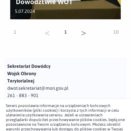
Dowództwie WOT
5.07.2024
<
>
1
1
10
Sekretariat Dowódcy
Wojsk Obrony
Terytorialnej
dwot.sekretariat@mon.gov.pl
261 - 883 - 901
Serwis pozostawia informacje na urządzeniach końcowych
Adres
użytkowników (pliki cookies) i korzysta z tych informacji w celu
ul. Juzistek 2
ułatwienia użytkowania serwisu. Jeżeli w ustawieniach
przeglądarki dopuściłeś przechowywanie plików cookies, będą one
05-131 Zegrze
pozostawione na Twoim urządzeniu końcowym. Możesz określić
warunki przechowywania lub dostępu do plików cookies w Twojej