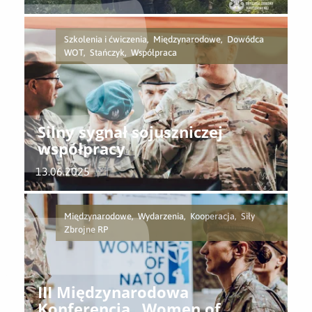
Szkolenia i ćwiczenia, Międzynarodowe, Dowódca
WOT, Stańczyk, Współpraca
Silny sygnał sojuszniczej
współpracy
13.06.2025
Międzynarodowe, Wydarzenia, Kooperacja, Siły
Zbrojne RP
III Międzynarodowa
Konferencja „Women of