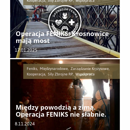
Kooperacja, Siły Zbrojne RP, Współpraca
Operacja FENIKS: Krosnowice
mają most
17.01.2025
Feniks, Międzynarodowe, Zarządzanie Kryzysowe,
Kooperacja, Siły Zbrojne RP, Współpraca
Między powodzią a zimą.
Operacja FENIKS nie słabnie.
8.11.2024