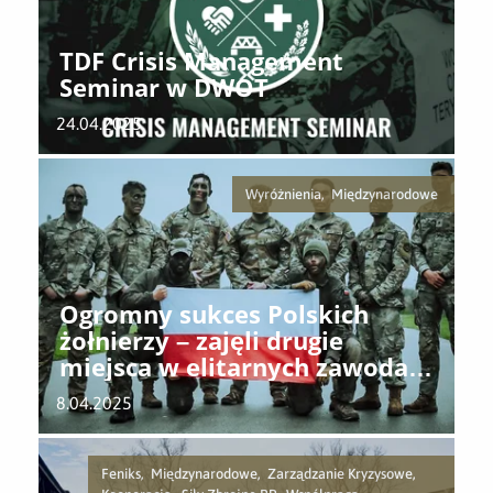
TDF Crisis Management
Seminar w DWOT
24.04.2025
Wyróżnienia, Międzynarodowe
Ogromny sukces Polskich
żołnierzy – zajęli drugie
miejsca w elitarnych zawodach
w USA
8.04.2025
Feniks, Międzynarodowe, Zarządzanie Kryzysowe,