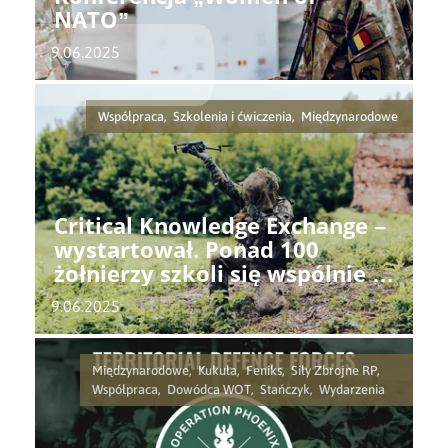
NATO”
9.06.2025
Współpraca, Szkolenia i ćwiczenia, Międzynarodowe
Critical Knowledge Exchange –
wystartował. Ponad 100
żołnierzy szkoli się wspólnie z
amerykańskimi instruktorami.
9.06.2025
Międzynarodowe, Kukuła, Feniks, Siły Zbrojne RP,
Współpraca, Dowódca WOT, Stańczyk, Wydarzenia