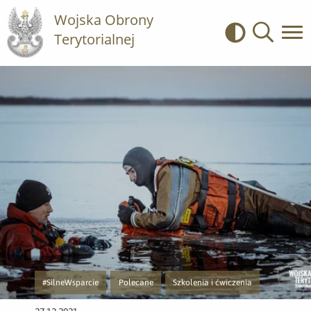
Wojska Obrony
Terytorialnej
Kontrast
Wyszukiwa
#SilneWsparcie
Polecane
Szkolenia i ćwiczenia
Przejście do nowej strony z listą publikacji o kategorii #SilneWsparcie
Przejście do nowej strony z listą publikacji o katego
Przejście do nowej strony z listą publ