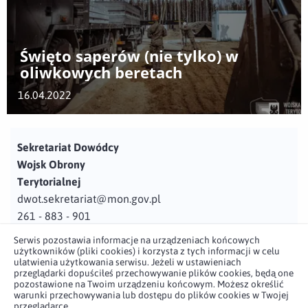
Święto saperów (nie tylko) w
oliwkowych beretach
16.04.2022
Sekretariat Dowódcy
Wojsk Obrony
Terytorialnej
dwot.sekretariat@mon.gov.pl
261 - 883 - 901
Serwis pozostawia informacje na urządzeniach końcowych
Adres
użytkowników (pliki cookies) i korzysta z tych informacji w celu
ul. Juzistek 2
ułatwienia użytkowania serwisu. Jeżeli w ustawieniach
przeglądarki dopuściłeś przechowywanie plików cookies, będą one
05-131 Zegrze
pozostawione na Twoim urządzeniu końcowym. Możesz określić
warunki przechowywania lub dostępu do plików cookies w Twojej
przeglądarce.