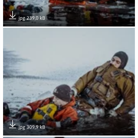
jpg 239,0 kB
Pobierz załącznik
Otwórz załącznik Kurs zapobiegania hipotermii
jpg 309,9 kB
Pobierz załącznik