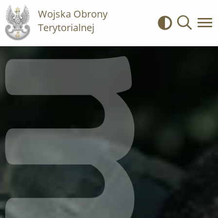
Wojska Obrony
Terytorialnej
Kontrast
Wyszukiwa