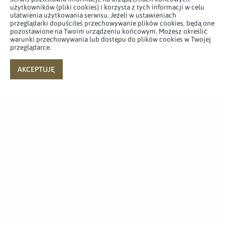
użytkowników (pliki cookies) i korzysta z tych informacji w celu
200 dni Operacji HORYZONT.
ułatwienia użytkowania serwisu. Jeżeli w ustawieniach
Terytorialsi dzień i noc
przeglądarki dopuściłeś przechowywanie plików cookies, będą one
pozostawione na Twoim urządzeniu końcowym. Możesz określić
wspierają bezpieczeństwo
warunki przechowywania lub dostępu do plików cookies w Twojej
infrastruktury krytycznej
przeglądarce.
9.06.2026
AKCEPTUJĘ
Rzecznik prasowy, Oświadczenie
Oświadczenie Rzecznika
Prasowego WOT ws. Dowódcy
6 MBOT
5.06.2026
Oświadczenie, Rzecznik prasowy