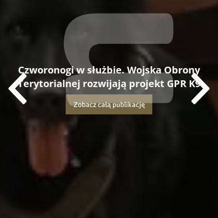
Czworonogi w służbie. Wojska Obrony
Terytorialnej rozwijają projekt GPR K9
Zobacz całą publikację
Dowiedz się więcej o tej publikacji