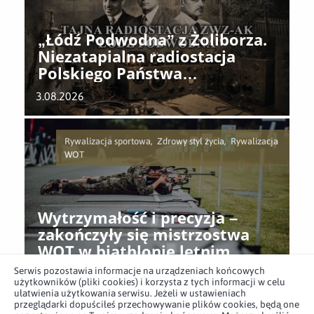
„Łódź Podwodna” z Żoliborza.
Niezatapialna radiostacja
Polskiego Państwa
Podziemnego
3.08.2026
Rywalizacja sportowa, Zdrowy styl życia, Rywalizacja
WOT
Wytrzymałość i precyzja –
zakończyły się mistrzostwa
WOT w biathlonie letnim
Serwis pozostawia informacje na urządzeniach końcowych
26.07.2026
użytkowników (pliki cookies) i korzysta z tych informacji w celu
ułatwienia użytkowania serwisu. Jeżeli w ustawieniach
przeglądarki dopuściłeś przechowywanie plików cookies, będą one