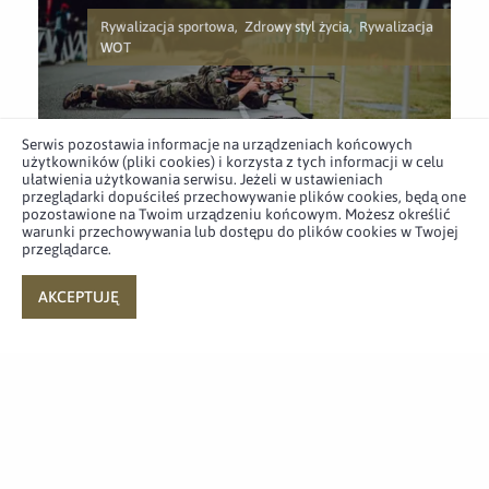
Rywalizacja sportowa, Zdrowy styl życia, Rywalizacja
WOT
Wytrzymałość i precyzja –
Serwis pozostawia informacje na urządzeniach końcowych
użytkowników (pliki cookies) i korzysta z tych informacji w celu
zakończyły się mistrzostwa
ułatwienia użytkowania serwisu. Jeżeli w ustawieniach
WOT w biathlonie letnim
przeglądarki dopuściłeś przechowywanie plików cookies, będą one
pozostawione na Twoim urządzeniu końcowym. Możesz określić
warunki przechowywania lub dostępu do plików cookies w Twojej
26.07.2026
przeglądarce.
AKCEPTUJĘ
Rozwój
Uposażenie w WOT – ile
otrzymuje Terytorials?