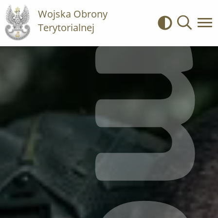
Wojska Obrony
Terytorialnej
Kontrast
Wyszukiwa