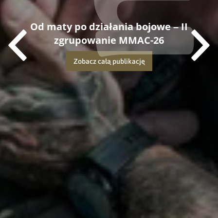
Od maty po działania bojowe – II
zgrupowanie MMAC-26
Zobacz całą publikację
Dowiedz się więcej o tej publikacji