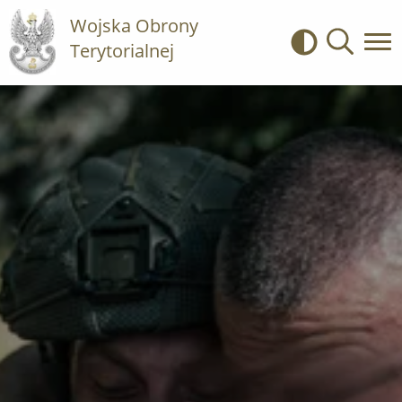
Wojska Obrony
Terytorialnej
Kontrast
Wyszukiwa