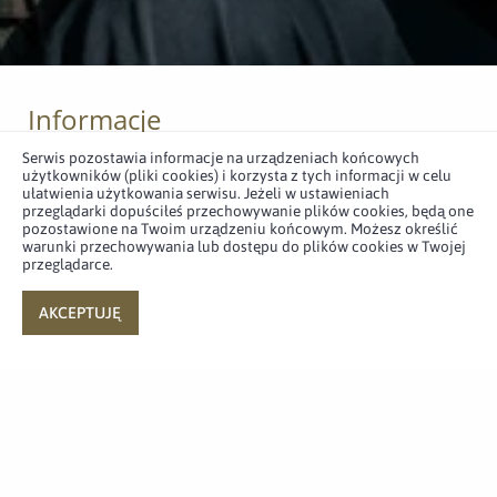
Informacje
Serwis pozostawia informacje na urządzeniach końcowych
użytkowników (pliki cookies) i korzysta z tych informacji w celu
ułatwienia użytkowania serwisu. Jeżeli w ustawieniach
przeglądarki dopuściłeś przechowywanie plików cookies, będą one
pozostawione na Twoim urządzeniu końcowym. Możesz określić
warunki przechowywania lub dostępu do plików cookies w Twojej
przeglądarce.
Sekretariat Dowódcy
Wojsk Obrony
AKCEPTUJĘ
Terytorialnej
dwot.sekretariat@mon.gov.pl
261 - 883 - 901
Adres
ul. Juzistek 2
05-131 Zegrze