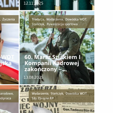
12.11.2025
, Życzenia
Tradycja, Wydarzenia, Dowódca WOT,
Stańczyk, Rywalizacja sportowa
y WOT
60. Marsz Szlakiem I
ojska
Kompanii Kadrowej
zakończony –
Terytorialsi z
13.08.2025
sukcesami w Kielcach
ynarodowe,
Wydarzenia, Stańczyk, Dowódca WOT,
ółpraca
Siły Zbrojne RP