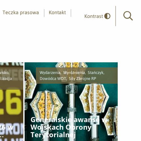
Teczka prasowa
Kontakt
Kontrast
Wyszuk
wisko,
Wydarzenia, Wyróżnienia, Stańczyk,
izacja
Dowódca WOT, Siły Zbrojne RP
Generalskie awanse w
26 w
Wojskach Obrony
Terytorialnej