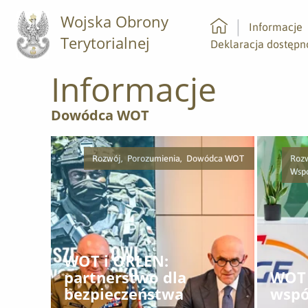
Wojska Obrony
Informacje
Terytorialnej
Strona główna
Deklaracja dostępn
Informacje
Dowódca WOT
Rozwój, Porozumienia, Dowódca WOT
Roz
Wsp
WOT i ORLEN:
partnerstwo dla
WOT 
bezpieczeństwa
wspó