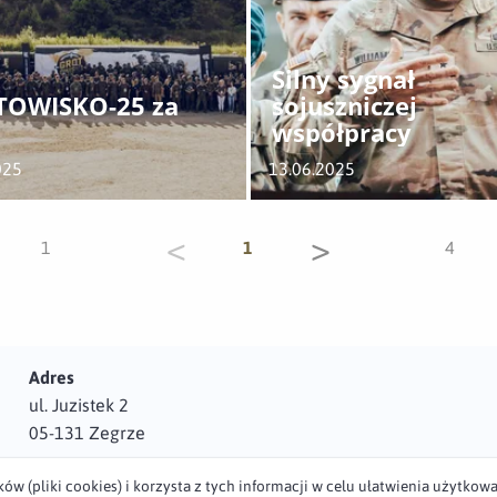
Silny sygnał
OWISKO-25 za
sojuszniczej
i
współpracy
025
13.06.2025
<
>
1
1
4
Adres
ul. Juzistek 2
05-131 Zegrze
(pliki cookies) i korzysta z tych informacji w celu ułatwienia użytkowan