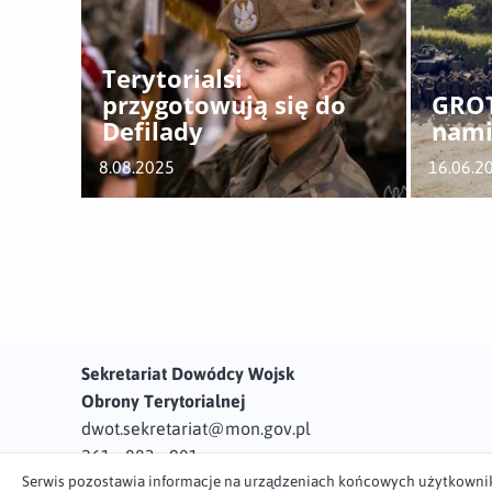
Terytorialsi
przygotowują się do
GROT
Defilady
nam
8.08.2025
16.06.2
Sekretariat Dowódcy Wojsk
Obrony Terytorialnej
dwot.sekretariat@mon.gov.pl
261 - 883 - 901
Serwis pozostawia informacje na urządzeniach końcowych użytkowników 