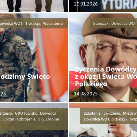
Terytorialnej
026
20.01.2026
owódca WOT, Tradycja, Wydarzenia
Stańczyk, Dowódca WOT
Życzenia Dowódc
odzimy Święto
z okazji Święta W
Polskiego
025
14.08.2025
arzenia, GROTowisko, Dowódca
Szkolenia i ćwiczenia, Międz
 Sprzęt i uzbrojenie, Siły Zbrojne
Dowódca WOT, Stańczyk, Wsp