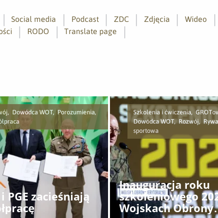
Social media
Podcast
ZDC
Zdjęcia
Wideo
ości
RODO
Translate page
wój, Dowódca WOT, Porozumienia,
Szkolenia i ćwiczenia, GROTo
ółpraca
Dowódca WOT, Rozwój, Rywal
sportowa
Inauguracja roku
i PGE zacieśniają
szkoleniowego 20
łpracę
Wojskach Obrony