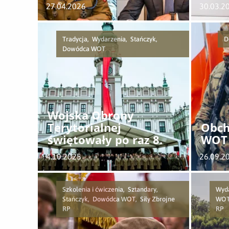
27.04.2026
30.03.2
Tradycja, Wydarzenia, Stańczyk,
D
Dowódca WOT
Wojska Obrony
Terytorialnej
Obch
świętowały po raz 8.
WOT
4.10.2025
26.09.2
Szkolenia i ćwiczenia, Sztandary,
Wyd
Stańczyk, Dowódca WOT, Siły Zbrojne
WOT,
RP
RP