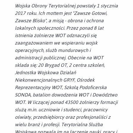
Wojska Obrony Terytorialnej powstały 1 stycznia
2017 roku. Ich mottem jest "Zawsze Gotowi,
Zawsze Blisko", a misją - obrona i ochrona
lokalnych społeczności. Przez ponad 8 lat
istnienia żołnierze WOT odznaczyli się
zaangażowaniem we wspieraniu wojsk
operacyjnych, służb mundurowych i
administracji publicznej. Obecnie na WOT
składa się: 20 Brygad OT, 2 centra szkoleń,
Jednostka Wojskowa Działań
Niekonwencjonalnych GRYF, Ośrodek
Reprezentacyjny WOT, Szkołą Podoficerska
SONDA, batalion dowodzenia WOT i Dowództwo
WOT. W liczącej ponad 43500 żołnierzy formacji
służą m.in. uczniowie i studenci, pracownicy
oświaty, przedsiębiorcy oraz profesjonaliści z
wielu branż i profesji. Terytorialna Służba
Wojskowa pozwala im na łączenie nauki, pracy i