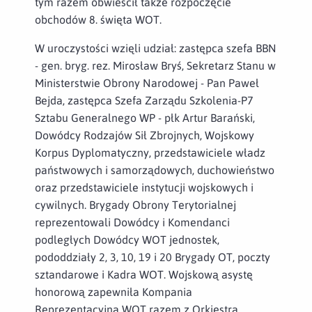
tym razem obwieścił także rozpoczęcie
obchodów 8. święta WOT.
W uroczystości wzięli udział: zastępca szefa BBN
- gen. bryg. rez. Mirosław Bryś, Sekretarz Stanu w
Ministerstwie Obrony Narodowej - Pan Paweł
Bejda, zastępca Szefa Zarządu Szkolenia-P7
Sztabu Generalnego WP - płk Artur Barański,
Dowódcy Rodzajów Sił Zbrojnych, Wojskowy
Korpus Dyplomatyczny, przedstawiciele władz
państwowych i samorządowych, duchowieństwo
oraz przedstawiciele instytucji wojskowych i
cywilnych. Brygady Obrony Terytorialnej
reprezentowali Dowódcy i Komendanci
podległych Dowódcy WOT jednostek,
pododdziały 2, 3, 10, 19 i 20 Brygady OT, poczty
sztandarowe i Kadra WOT. Wojskową asystę
honorową zapewniła Kompania
Reprezentacyjna WOT razem z Orkiestrą