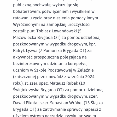
publiczną pochwałę, wykazując się
bohaterstwem, poświęceniem i wysiłkiem w
ratowaniu życia oraz niesienia pomocy innym.
Wyróżnionymi na zamojskiej uroczystości
zostali: plut. Tobiasz Lewandowski (5
Mazowiecka Brygada OT) za pomoc udzieloną
poszkodowanym w wypadku drogowym, kpr.
Patryk Łyżwa (7 Pomorska Brygada OT) za
aktywność prospołeczną polegającą na
bezinteresownym udzielaniu korepetycji
uczniom w Szkole Podstawowej w Żelaźnie
(zniszczonej przez powódź z września 2024
roku), st. szer. spec. Mateusz Rubak (10
Świętokrzyska Brygada OT) za pomoc udzieloną
poszkodowanym w wypadku drogowym, szer.
Dawid Pikuła i szer. Sebastian Wróbel (13 Śląska
Brygada OT) za zatrzymanie sprawcy napaści z
użyciem ostrego narzędzia, ryzykując swoim