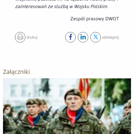
zainteresowań ze służbą w Wojsku Polskim.
Zespół prasowy DWOT
drukuj
udostępnij
Udostępnij ten post na
Udostępnij ten post na
Udostępnij ten pos
facebook
lin
Załączniki
Otwórz załącznik Wojska Obrony Terytorialnej świętowały po 