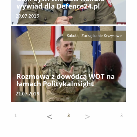
wywiad dla Defence24.pl
29.07.2019
Kukuła, Zarządzanie Kryzysowe
Rozmowa z dowódcą WOT na
łamach PolitykaInsight
21.07.2019
<
>
1
3
3