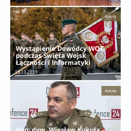
Kukuła
Wystąpienie Dowódcy WOT
podczas Święta Wojsk
Łączności i Informatyki
18.10.2019
Kukuła
Gen. dyw. Wiesław Kukuła -