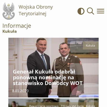
Wojska Obrony
Terytorialnej
Kontrast
Wyszukiwa
Informacje
Kukuła
Kukuła
Generał Kukuła odebrał
ponowną nominację na
stanowisko Dowódcy WOT
8.01.2020
Rywalizacja sportowa, Zdrowy styl życia, Kukuła