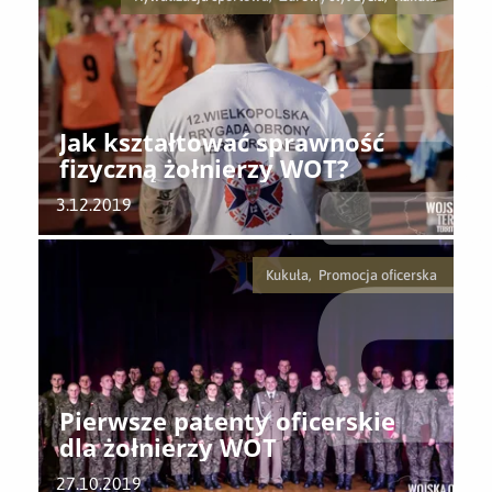
Jak kształtować sprawność
fizyczną żołnierzy WOT?
3.12.2019
Kukuła, Promocja oficerska
Pierwsze patenty oficerskie
dla żołnierzy WOT
27.10.2019