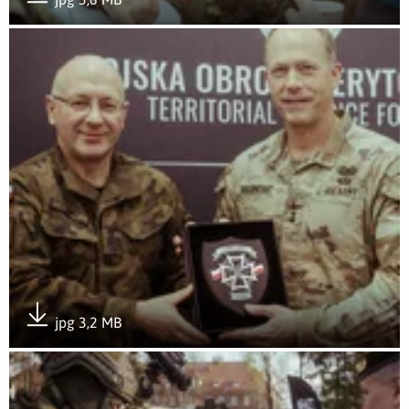
Pobierz załącznik
Otwórz załącznik Sympozjum wojsk obrony terytorialnej z p
jpg 3,2 MB
Pobierz załącznik
Otwórz załącznik Sympozjum wojsk obrony terytorialnej z p