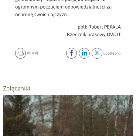
ogromnym poczuciem odpowiedzialności za
ochronę swoich ojczyzn.
ppłk Robert PĘKALA
Rzecznik prasowy DWOT
drukuj
udostępnij
Udostępnij ten post na
Udostępnij ten post na
Udostępnij ten pos
facebook
lin
Załączniki
Otwórz załącznik Sympozjum wojsk obrony terytorialnej z p