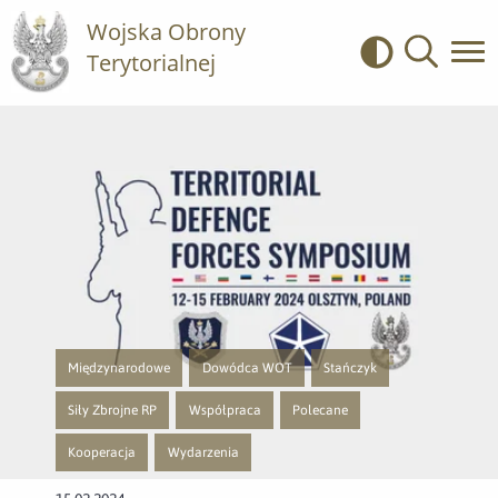
Wojska Obrony
Terytorialnej
Kontrast
Wyszukiwa
Międzynarodowe
Dowódca WOT
Stańczyk
Przejście do nowej strony z listą publikacji o kategorii Międzynarodowe
Przejście do nowej strony z listą publikacji o ka
Przejście do nowej strony z li
Siły Zbrojne RP
Współpraca
Polecane
Przejście do nowej strony z listą publikacji o kategorii Siły Zbrojne RP
Przejście do nowej strony z listą publikacji o kateg
Przejście do nowej strony z listą p
Kooperacja
Wydarzenia
Przejście do nowej strony z listą publikacji o kategorii Kooperacja
Przejście do nowej strony z listą publikacji o kategorii