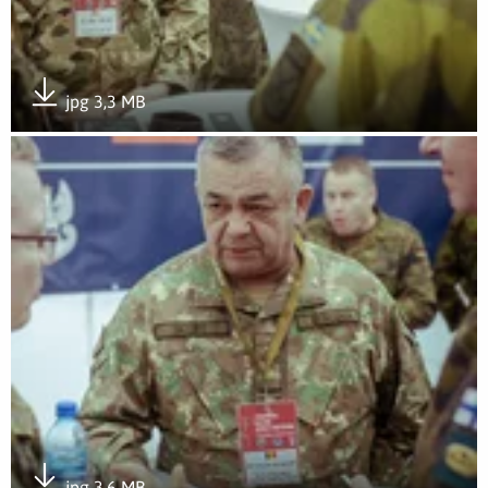
jpg 3,3 MB
Pobierz załącznik
Otwórz załącznik Sympozjum wojsk obrony terytorialnej z p
jpg 3,6 MB