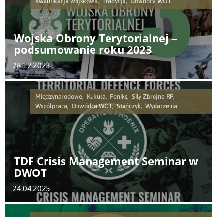
Kwalifikacja wojskowa, Tradycja, Dowódca WOT
Wojska Obrony Terytorialnej –
podsumowanie roku 2023
28.12.2023
Międzynarodowe, Kukuła, Feniks, Siły Zbrojne RP,
Współpraca, Dowódca WOT, Stańczyk, Wydarzenia
TDF Crisis Management Seminar w
DWOT
24.04.2025