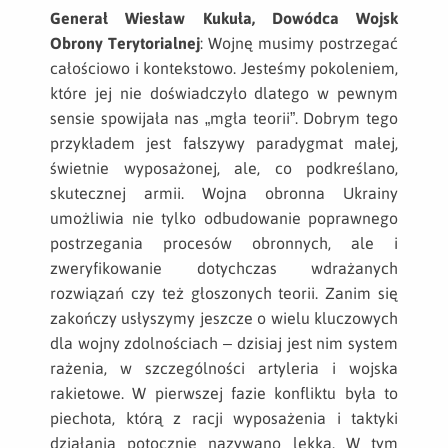
Generał Wiesław Kukuła, Dowódca Wojsk
Obrony Terytorialnej
: Wojnę musimy postrzegać
całościowo i kontekstowo. Jesteśmy pokoleniem,
które jej nie doświadczyło dlatego w pewnym
sensie spowijała nas „mgła teorii”. Dobrym tego
przykładem jest fałszywy paradygmat małej,
świetnie wyposażonej, ale, co podkreślano,
skutecznej armii. Wojna obronna Ukrainy
umożliwia nie tylko odbudowanie poprawnego
postrzegania procesów obronnych, ale i
zweryfikowanie dotychczas wdrażanych
rozwiązań czy też głoszonych teorii. Zanim się
zakończy usłyszymy jeszcze o wielu kluczowych
dla wojny zdolnościach – dzisiaj jest nim system
rażenia, w szczególności artyleria i wojska
rakietowe. W pierwszej fazie konfliktu była to
piechota, którą z racji wyposażenia i taktyki
działania potocznie nazywano lekką. W tym