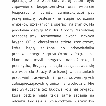
operację „Silne Wsparcie”, której celem było
zapewnienie bezpieczeństwa oraz wsparcie
bezpośrednie ludności zamieszkującej pas
przygraniczny. Jesteśmy na etapie wdrażania
wniosków uzyskanych z operacji na granicy. Na
podstawie decyzji Ministra Obrony Narodowej
rozpoczęliśmy formowanie dwóch nowych
brygad OT o charakterze stricte granicznym,
które będą zbliżone do odpowiednika
przedwojennego Korpusu Ochrony Pogranicza.
Mam na myśli brygady nadbużańską i
przemyską. Brygady te będą specjalizować się
we wsparciu Straży Granicznej w działaniach
przeciwinfiltracyjnych i przeciwdywersyjnych
zabezpieczających granicę na wschodzie. Nie
jest wykluczona też budowa kolejnej brygady,
która będzie miała takie same zadania na
odcinku Podlasia i województwa warmińsko-