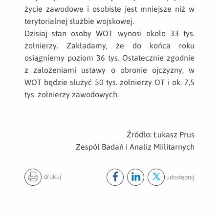
życie zawodowe i osobiste jest mniejsze niż w
terytorialnej służbie wojskowej.
Dzisiaj stan osoby WOT wynosi około 33 tys.
żołnierzy. Zakładamy, że do końca roku
osiągniemy poziom 36 tys. Ostatecznie zgodnie
z założeniami ustawy o obronie ojczyzny, w
WOT będzie służyć 50 tys. żołnierzy OT i ok. 7,5
tys. żołnierzy zawodowych.
Źródło: Łukasz Prus
Zespół Badań i Analiz Miilitarnych
drukuj
udostępnij
Udostępnij ten post na
Udostępnij ten post na
Udostępnij ten pos
facebook
lin