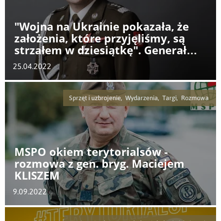
"Wojna na Ukrainie pokazała, że
założenia, które przyjęliśmy, są
strzałem w dziesiątkę". Generał
Kukuła w PR24
25.04.2022
Sprzęt i uzbrojenie, Wydarzenia, Targi, Rozmowa
MSPO okiem terytorialsów -
rozmowa z gen. bryg. Maciejem
KLISZEM
9.09.2022