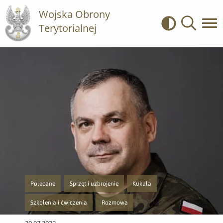
Wojska Obrony
Terytorialnej
Kontrast
Wyszukiwa
Polecane
Sprzęt i uzbrojenie
Kukuła
Przejście do nowej strony z listą publikacji o kategorii Polecane
Przejście do nowej strony z listą publikacji o kategorii Spr
Przejście do nowej strony z listą p
Szkolenia i ćwiczenia
Rozmowa
Przejście do nowej strony z listą publikacji o kategorii Szkolenia i ćwicze
Przejście do nowej strony z listą publikacji 