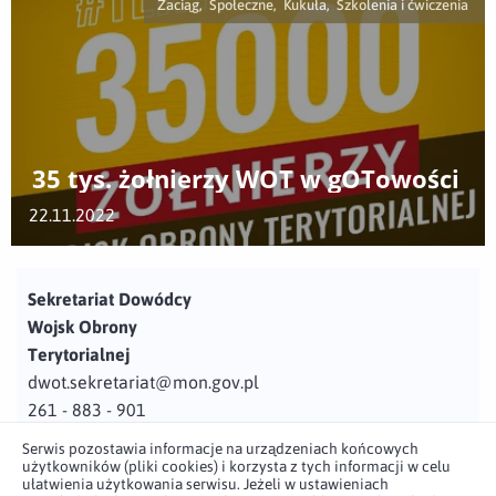
Zaciąg, Społeczne, Kukuła, Szkolenia i ćwiczenia
35 tys. żołnierzy WOT w gOTowości
22.11.2022
Sekretariat Dowódcy
Wojsk Obrony
Terytorialnej
dwot.sekretariat@mon.gov.pl
261 - 883 - 901
Serwis pozostawia informacje na urządzeniach końcowych
Adres
użytkowników (pliki cookies) i korzysta z tych informacji w celu
ul. Juzistek 2
ułatwienia użytkowania serwisu. Jeżeli w ustawieniach