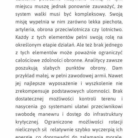
miejscu muszę jednak ponownie zauważyć, że
system walki musi być kompleksowy. Swoją
misję wypełnia w nim zarówno lekka piechota,
artyleria, obrona przeciwlotnicza czy lotnictwo.
Każdy z tych elementów pełni swoją rolę na
określonym etapie działań. Ale też brak jednego
z tych elementów może poważnie ograniczyć
całościowe zdolności obronne. Analitycy zawsze
poszukują słabych punktów obrony. Dam
przykład małej, w pełni zawodowej armii. Nawet
jej najlepsze wyposażenie i wyszkolenie nie
zrekompensuje podstawowych ułomności. Brak
dostatecznej możliwości kontroli terenu i
nasycenia go systemami ułatwi przeciwnikowi
swobodę manewru i dostęp do infrastruktury
krytycznej. Ograniczone możliwości rotacji
nielicznych sił relatywnie szybko wyczerpią ich
energię, co doprowadzi do załamania morale.