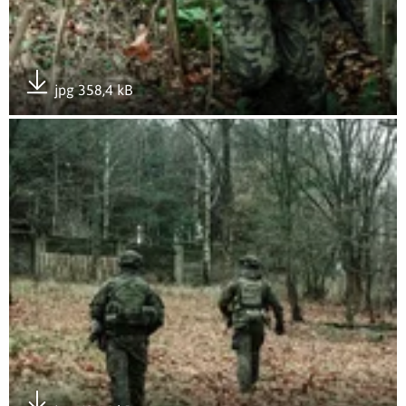
jpg 358,4 kB
Pobierz załącznik
Otwórz załącznik #SilneWparcie w rejonie przygranicznym