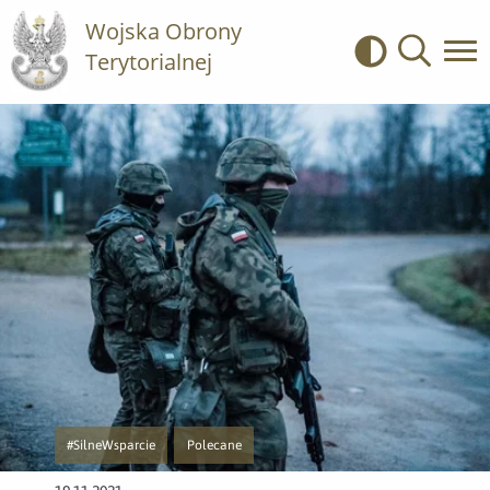
Wojska Obrony
Terytorialnej
Kontrast
Wyszukiwa
#SilneWsparcie
Polecane
Przejście do nowej strony z listą publikacji o kategorii #SilneWsparcie
Przejście do nowej strony z listą publikacji o katego