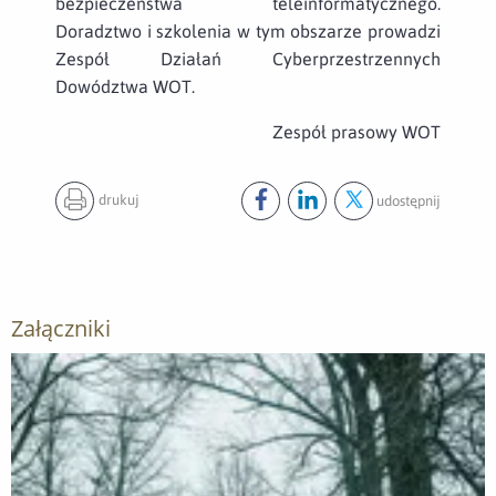
bezpieczeństwa teleinformatycznego.
Doradztwo i szkolenia w tym obszarze prowadzi
Zespół Działań Cyberprzestrzennych
Dowództwa WOT.
Zespół prasowy WOT
drukuj
udostępnij
Udostępnij ten post na
Udostępnij ten post na
Udostępnij ten pos
facebook
lin
Załączniki
Otwórz załącznik #SilneWparcie w rejonie przygranicznym