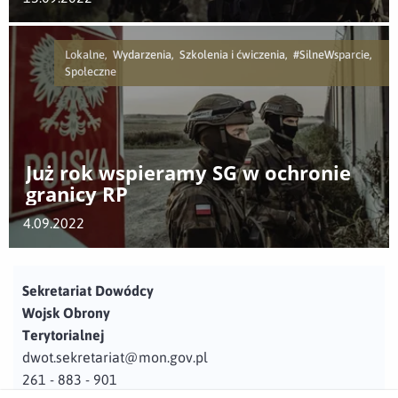
Lokalne, Wydarzenia, Szkolenia i ćwiczenia, #SilneWsparcie,
Społeczne
Już rok wspieramy SG w ochronie
granicy RP
4.09.2022
Sekretariat Dowódcy
Wojsk Obrony
Terytorialnej
dwot.sekretariat@mon.gov.pl
261 - 883 - 901