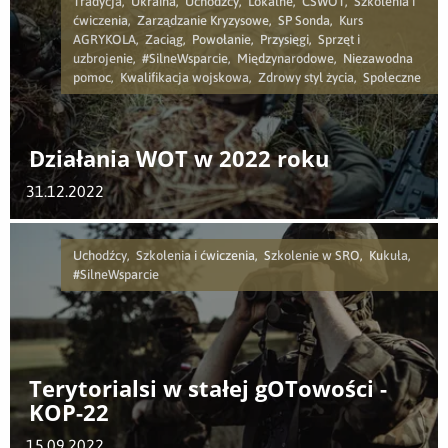
Tradycja, Ukraina, Uchodźcy, Lokalne, CSWOT, Szkolenia i
ćwiczenia, Zarządzanie Kryzysowe, SP Sonda, Kurs
AGRYKOLA, Zaciąg, Powołanie, Przysięgi, Sprzęt i
uzbrojenie, #SilneWsparcie, Międzynarodowe, Niezawodna
pomoc, Kwalifikacja wojskowa, Zdrowy styl życia, Społeczne
Działania WOT w 2022 roku
31.12.2022
Uchodźcy, Szkolenia i ćwiczenia, Szkolenie w SRO, Kukuła,
#SilneWsparcie
Terytorialsi w stałej gOTowości -
KOP-22
15.09.2022