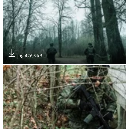
jpg 426,3 kB
Pobierz załącznik
Otwórz załącznik #SilneWparcie w rejonie przygranicznym