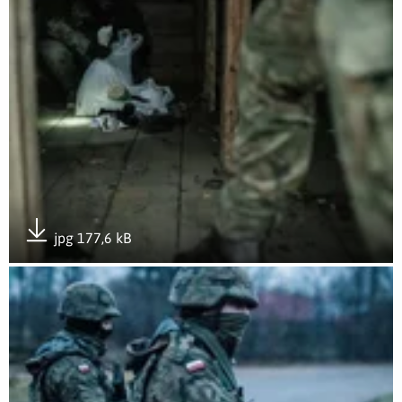
jpg 177,6 kB
Pobierz załącznik
Otwórz załącznik #SilneWparcie w rejonie przygranicznym