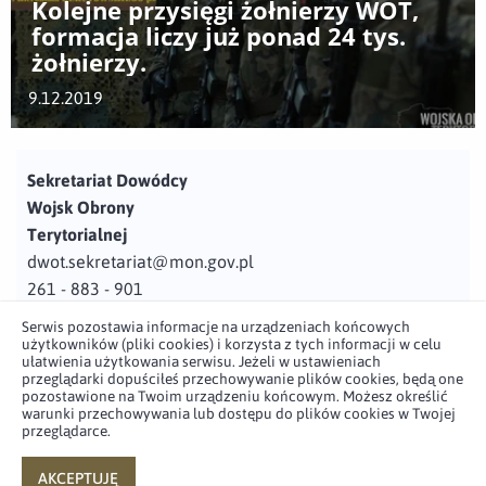
Kolejne przysięgi żołnierzy WOT,
formacja liczy już ponad 24 tys.
żołnierzy.
9.12.2019
Sekretariat Dowódcy
Wojsk Obrony
Terytorialnej
dwot.sekretariat@mon.gov.pl
261 - 883 - 901
Serwis pozostawia informacje na urządzeniach końcowych
Adres
użytkowników (pliki cookies) i korzysta z tych informacji w celu
ul. Juzistek 2
ułatwienia użytkowania serwisu. Jeżeli w ustawieniach
przeglądarki dopuściłeś przechowywanie plików cookies, będą one
05-131 Zegrze
pozostawione na Twoim urządzeniu końcowym. Możesz określić
warunki przechowywania lub dostępu do plików cookies w Twojej
przeglądarce.
Profil użytkownika w serwisie
Profil użytkownika w serwisie
Profil użytkownika w serwisie
Profil użytkownika w serwisie
twitter
facebook
youtube
linkedin
AKCEPTUJĘ