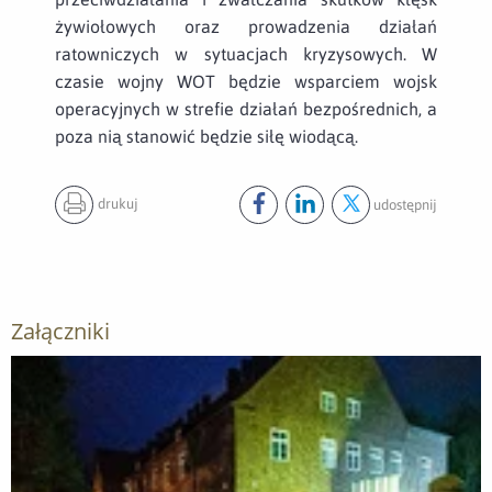
żywiołowych oraz prowadzenia działań
ratowniczych w sytuacjach kryzysowych. W
czasie wojny WOT będzie wsparciem wojsk
operacyjnych w strefie działań bezpośrednich, a
poza nią stanowić będzie siłę wiodącą.
drukuj
udostępnij
Udostępnij ten post na
Udostępnij ten post na
Udostępnij ten pos
facebook
lin
Załączniki
Otwórz załącznik Skwierzyna - pierwszy zaciąg ochotników d