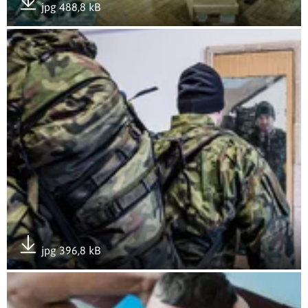
jpg 488,8 kB
Pobierz załącznik
Otwórz załącznik Skwierzyna - pierwszy zaciąg ochotników d
jpg 396,8 kB
Pobierz załącznik
Otwórz załącznik Skwierzyna - pierwszy zaciąg ochotników d