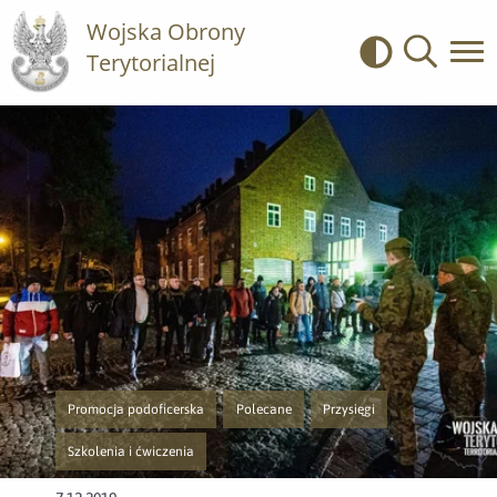
Wojska Obrony
Terytorialnej
Kontrast
Wyszukiwa
Promocja podoficerska
Polecane
Przysięgi
Przejście do nowej strony z listą publikacji o kategorii Promocja podofic
Przejście do nowej strony z listą publikacji 
Przejście do nowej strony z li
Szkolenia i ćwiczenia
Przejście do nowej strony z listą publikacji o kategorii Szkolenia i ćwicze