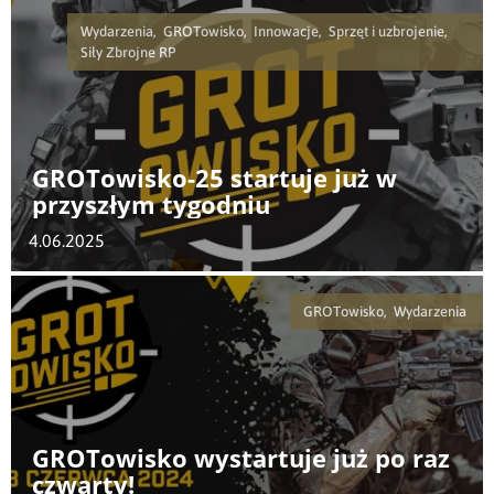
Wydarzenia, GROTowisko, Innowacje, Sprzęt i uzbrojenie,
Siły Zbrojne RP
GROTowisko-25 startuje już w
przyszłym tygodniu
4.06.2025
GROTowisko, Wydarzenia
GROTowisko wystartuje już po raz
czwarty!