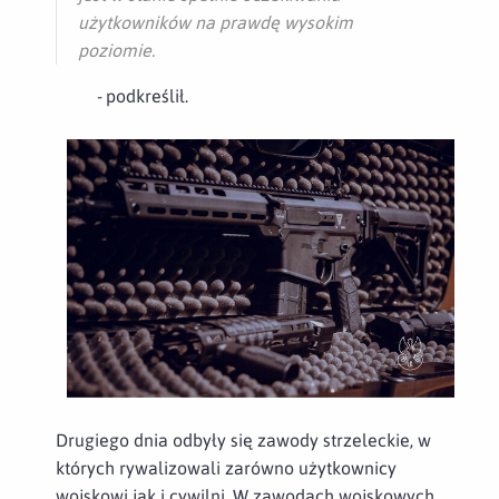
użytkowników na prawdę wysokim
poziomie.
-
podkreślił.
Drugiego dnia odbyły się zawody strzeleckie, w
których rywalizowali zarówno użytkownicy
wojskowi jak i cywilni
.
W zawodach wojskowych