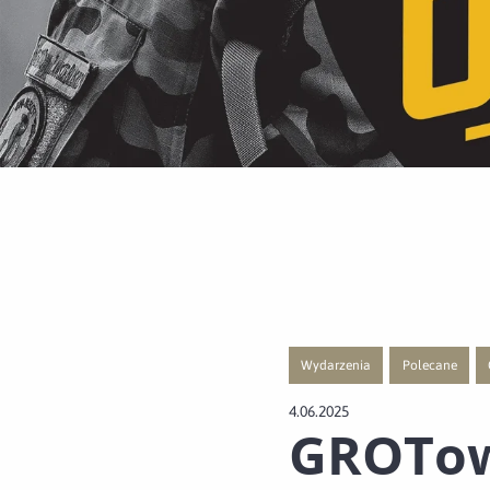
Wydarzenia
Polecane
Przejście do nowej strony z list
Przejście do no
4.06.2025
GROTowi