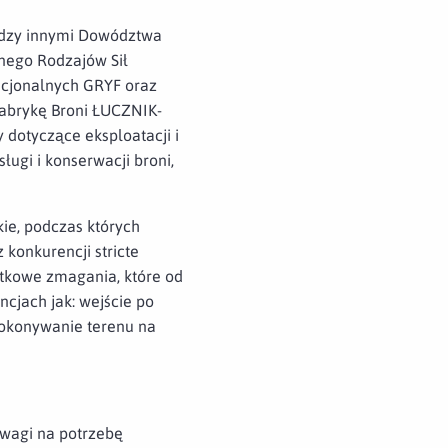
iędzy innymi Dowództwa
nego Rodzajów Sił
ncjonalnych GRYF oraz
Fabrykę Broni ŁUCZNIK-
dotyczące eksploatacji i
ługi i konserwacji broni,
kie, podczas których
konkurencji stricte
atkowe zmagania, które od
cjach jak: wejście po
 pokonywanie terenu na
uwagi na potrzebę