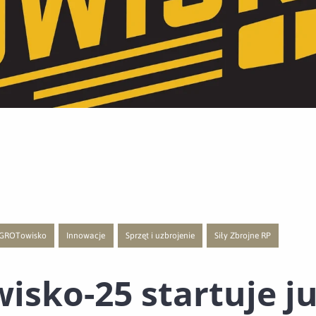
GROTowisko
Innowacje
Sprzęt i uzbrojenie
Siły Zbrojne RP
ą publikacji o kategorii Wydarzenia
wej strony z listą publikacji o kategorii Polecane
Przejście do nowej strony z listą publikacji o kategorii GROTowisko
Przejście do nowej strony z listą publikacji o kategorii Innowacje
Przejście do nowej strony z listą publikacji o katego
Przejście do nowej strony z 
sko-25 startuje j