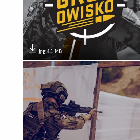
jpg 4,1 MB
Pobierz załącznik
Otwórz załącznik GROTowisko-25