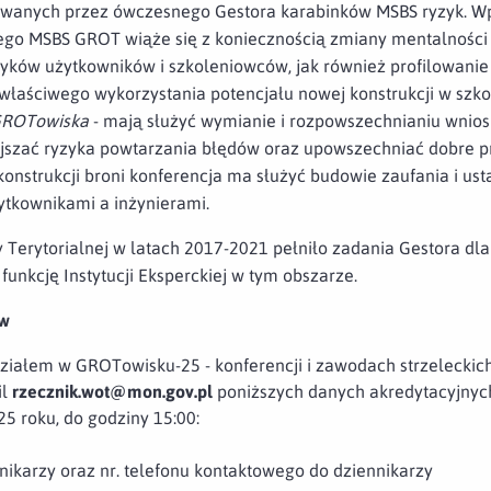
owanych przez ówczesnego Gestora karabinków MSBS ryzyk. Wp
go MSBS GROT wiąże się z koniecznością zmiany mentalności
wyków użytkowników i szkoleniowców, jak również profilowanie
 właściwego wykorzystania potencjału nowej konstrukcji w szkol
ROTowiska
- mają służyć wymianie i rozpowszechnianiu wnios
ejszać ryzyka powtarzania błędów oraz upowszechniać dobre p
konstrukcji broni konferencja ma służyć budowie zaufania i us
tkownikami a inżynierami.
erytorialnej w latach 2017-2021 pełniło zadania Gestora dla
funkcję Instytucji Eksperckiej w tym obszarze.
ów
iałem w GROTowisku-25 - konferencji i zawodach strzeleckich
il
rzecznik.wot@mon.gov.pl
poniższych danych akredytacyjnyc
5 roku, do godziny 15:00:
nikarzy oraz nr. telefonu kontaktowego do dziennikarzy