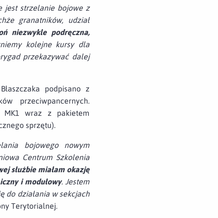
 jest strzelanie bojowe z
hże granatników, udział
oń niezwykle podręczna,
iemy kolejne kursy dla
brygad przekazywać dalej
 Błaszczaka podpisano z
ów przeciwpancernych.
C MK1 wraz z pakietem
cznego sprzętu).
elania bojowego nowym
eniowa Centrum Szkolenia
ej służbie miałam okazję
miczny i modułowy
. Jestem
ę do działania w sekcjach
ny Terytorialnej.