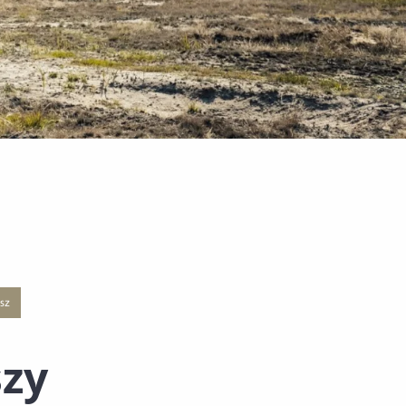
isz
egorii CSWOT
kacji o kategorii Siły Zbrojne RP
j strony z listą publikacji o kategorii Polecane
zejście do nowej strony z listą publikacji o kategorii Klisz
szy