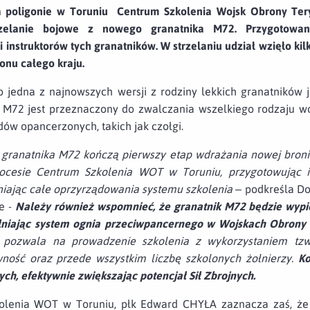
 poligonie w Toruniu Centrum Szkolenia Wojsk Obrony Tery
zelanie bojowe z nowego granatnika M72. Przygotowan
instruktorów tych granatników. W strzelaniu udział wzięło kil
jonu całego kraju.
 jedna z najnowszych wersji z rodziny lekkich granatnikó
). M72 jest przeznaczony do zwalczania wszelkiego rodzaju 
dów opancerzonych, takich jak czołgi.
 granatnika M72 kończą pierwszy etap wdrażania nowej broni
ocesie Centrum Szkolenia WOT w Toruniu, przygotowując i
niając całe oprzyrządowania systemu szkolenia
– podkreśla Do
je -
Należy również wspomnieć, że granatnik M72 będzie wypie
łniając system ognia przeciwpancernego w Wojskach Obrony T
 pozwala na prowadzenie szkolenia z wykorzystaniem tzw
wność oraz przede wszystkim liczbę szkolonych żołnierzy.
Ko
ych, efektywnie zwiększając potencjał Sił Zbrojnych.
olenia WOT w Toruniu, płk Edward CHYŁA zaznacza zaś, ż