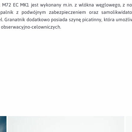
k M72 EC MK1 jest wykonany m.in. z włókna węglowego, z n
alnik z podwójnym zabezpieczeniem oraz samolikwidat
l. Granatnik dodatkowo posiada szynę picatinny, która umożl
obserwacyjno-celowniczych.
Otwórz załącznik M72 strzeliło po raz pierwszy
Otw