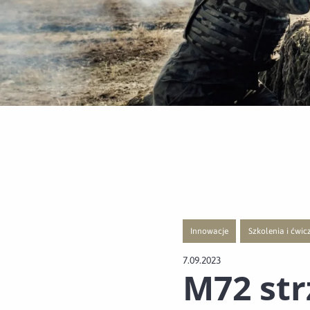
Innowacje
Szkolenia i ćwic
Przejście do nowej strony z listą
Przejście do nowe
7.09.2023
M72 str