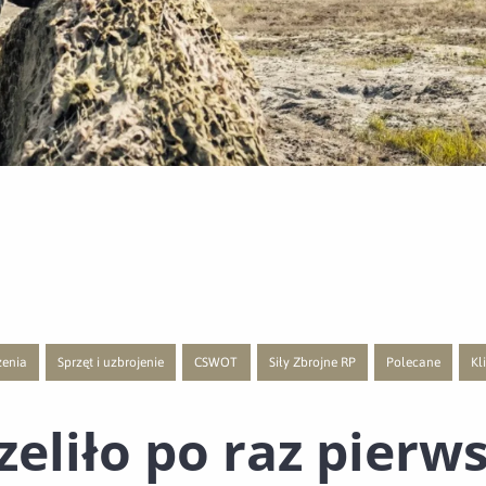
zenia
Sprzęt i uzbrojenie
CSWOT
Siły Zbrojne RP
Polecane
Kl
 publikacji o kategorii Innowacje
j strony z listą publikacji o kategorii Szkolenia i ćwiczenia
Przejście do nowej strony z listą publikacji o kategorii Sprzęt i uzbrojenie
Przejście do nowej strony z listą publikacji o kat
Przejście do nowej strony z listą publi
Przejście do nowe
Pr
zeliło po raz pierw