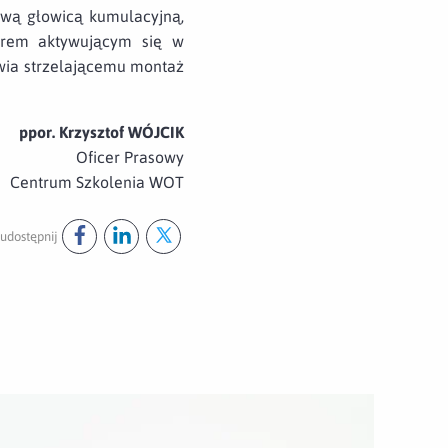
ową głowicą kumulacyjną,
orem aktywującym się w
iwia strzelającemu montaż
ppor. Krzysztof WÓJCIK
Oficer Prasowy
Centrum Szkolenia WOT
udostępnij
Udostępnij ten post na
Udostępnij ten post na
Udostępnij ten post na
facebook
linkedin
twitter
órz załącznik M72 strzeliło po raz pierwszy