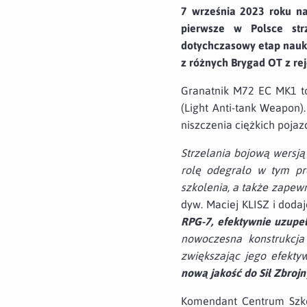
7 września 2023 roku na
pierwsze w Polsce str
dotychczasowy etap nauki 
z różnych Brygad OT z re
Granatnik M72 EC MK1 to
(Light Anti-tank Weapon
niszczenia ciężkich pojaz
Strzelania bojową wersją
rolę odegrało w tym pr
szkolenia, a także zapew
dyw. Maciej KLISZ i doda
RPG-7, efektywnie uzupe
nowoczesna konstrukcja
zwiększając jego efekty
nową jakość do Sił Zbrojn
Komendant Centrum Szk