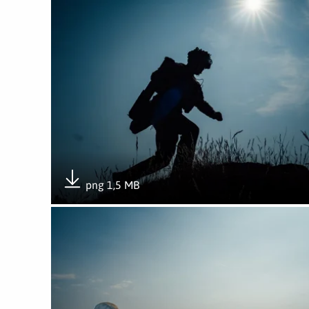
png 1,5 MB
Pobierz załącznik
Otwórz załącznik M72 strzeliło po raz pierwszy