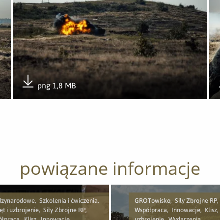
png 1,8 MB
Pobierz załącznik
powiązane informacje
zynarodowe, Szkolenia i ćwiczenia,
GROTowisko, Siły Zbrojne RP,
ęt i uzbrojenie, Siły Zbrojne RP,
Współpraca, Innowacje, Klisz, 
łpraca, Klisz, Innowacje,
uzbrojenie, Wydarzenia