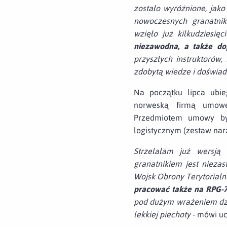
zostało wyróżnione, jako
nowoczesnych granatnik
wzięło już kilkudziesię
niezawodna, a także do
przyszłych instruktorów
zdobytą wiedze i doświa
Na początku lipca ubie
norweską firmą umowę
Przedmiotem umowy by
logistycznym (zestaw nar
Strzelałam już wersj
granatnikiem jest nieza
Wojsk Obrony Terytorialn
pracować także na RPG-7
pod dużym wrażeniem dzia
lekkiej piechoty
- mówi uc