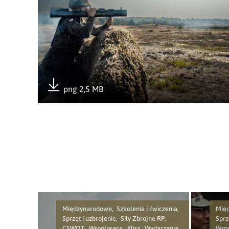
png 2,5 MB
Pobierz załącznik
Międzynarodowe, Szkolenia i ćwiczenia,
Międ
Sprzęt i uzbrojenie, Siły Zbrojne RP,
Sprz
CSWOT, Współpraca, Klisz, Wydarzenia
Wspó