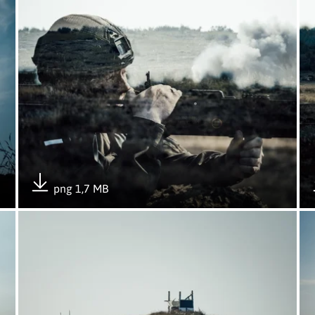
png 1,7 MB
Pobierz załącznik
Otwórz załącznik M72 strzeliło po raz pierwszy
Otw