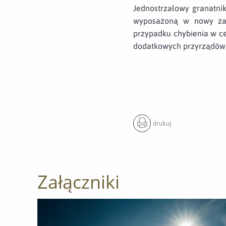
Jednostrzałowy granatni
wyposażoną w nowy zap
przypadku chybienia w ce
dodatkowych przyrządów 
drukuj
Załączniki
Otwórz załącznik M72 strzeliło po raz pierwszy