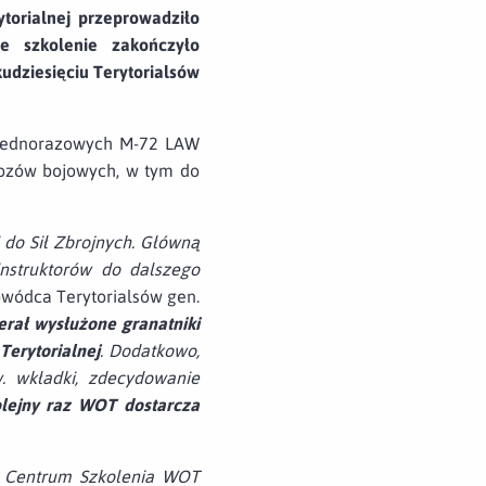
torialnej przeprowadziło
e szkolenie zakończyło
kudziesięciu Terytorialsów
w jednorazowych M-72 LAW
wozów bojowych, w tym do
 do Sił Zbrojnych. Główną
nstruktorów do dalszego
wódca Terytorialsów gen.
rał wysłużone granatniki
erytorialnej
. Dodatkowo,
. wkładki, zdecydowanie
lejny raz WOT dostarcza
e
Centrum Szkolenia WOT