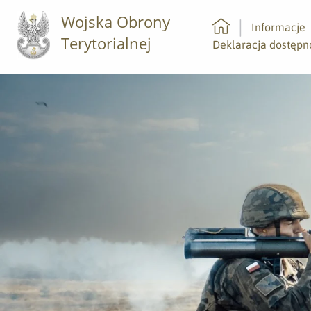
Wojska Obrony
Informacje
Terytorialnej
Strona główna
Deklaracja dostępn