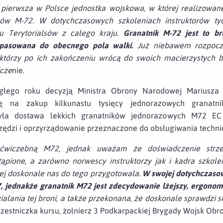
 pierwsza w Polsce jednostka wojskowa, w której realizowane
ów M-72. W dotychczasowych szkoleniach instruktorów tyc
ciu Terytorialsów z całego kraju.
Granatnik M-72 jest to br
pasowana do obecnego pola walki.
Już niebawem rozpoczn
, którzy po ich zakończeniu wrócą do swoich macierzystych 
dcze
nie.
głego roku decyzją Ministra Obrony Narodowej Mariusza
 na zakup kilkunastu tysięcy jednorazowych granatnik
ła dostawa lekkich granatników jednorazowych M72 E
zędzi i oprzyrządowanie przeznaczone do obsługiwania techni
ą ćwiczebną M72, jednak uważam że doświadczenie strz
stąpione, a zarówno norwescy instruktorzy jak i kadra szkol
ej doskonale nas do tego przygotowała.
W swojej dotychczasow
, jednakże granatnik M72 jest zdecydowanie lżejszy, ergono
łania tej broni, a także przekonana, że doskonale sprawdzi si
zestniczka kursu, żołnierz 3 Podkarpackiej Brygady Wojsk Obro