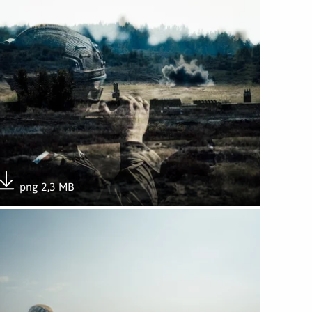
png 2,3 MB
Pobierz załącznik
órz załącznik M72 strzeliło po raz pierwszy