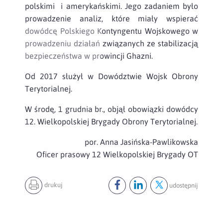
polskimi i amerykańskimi. Jego zadaniem było
prowadzenie analiz, które miały wspierać
dowódcę Polskiego Kontyngentu Wojskowego w
prowadzeniu działań związanych ze stabilizacją
bezpieczeństwa w prowincji Ghazni.
Od 2017 służył w Dowództwie Wojsk Obrony
Terytorialnej.
W środę, 1 grudnia br., objął obowiązki dowódcy
12. Wielkopolskiej Brygady Obrony Terytorialnej.
por. Anna Jasińska-Pawlikowska
Oficer prasowy 12 Wielkopolskiej Brygady OT
drukuj
udostępnij
Udostępnij ten post na
Udostępnij ten post na
Udostępnij ten pos
facebook
lin