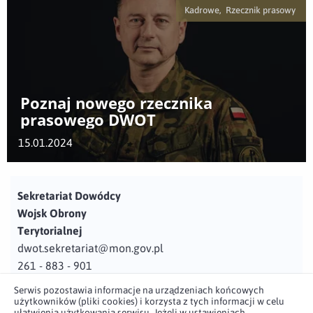
Kadrowe, Rzecznik prasowy
Poznaj nowego rzecznika
prasowego DWOT
15.01.2024
Sekretariat Dowódcy
Wojsk Obrony
Terytorialnej
dwot.sekretariat@mon.gov.pl
261 - 883 - 901
Serwis pozostawia informacje na urządzeniach końcowych
Adres
użytkowników (pliki cookies) i korzysta z tych informacji w celu
ul. Juzistek 2
ułatwienia użytkowania serwisu. Jeżeli w ustawieniach