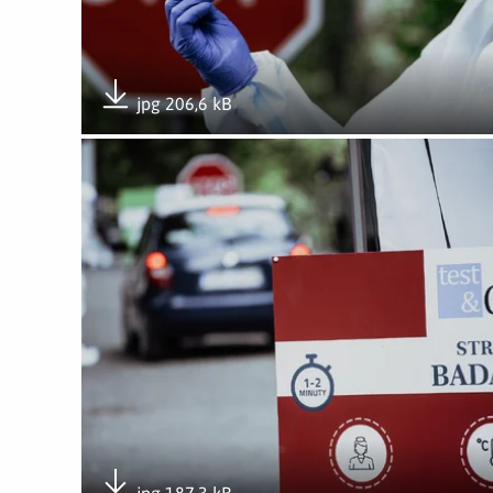
jpg 206,6 kB
Pobierz załącznik
Otwórz załącznik Punkt pobierania wymazów w Gni