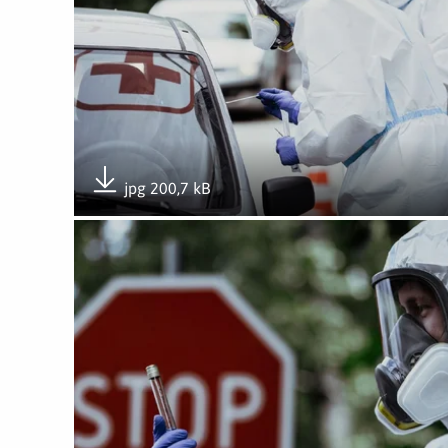
jpg 200,7 kB
Pobierz załącznik
Otwórz załącznik Punkt pobierania wymazów w Gni