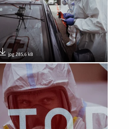
jpg 285,6 kB
Pobierz załącznik
wórz załącznik Punkt pobierania wymazów w Gnieźnie