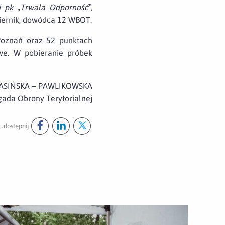
 pk „Trwała Odporność”,
iernik, dowódca 12 WBOT.
Poznań oraz 52 punktach
we. W pobieranie próbek
 JASIŃSKA – PAWLIKOWSKA
gada Obrony Terytorialnej
udostępnij
Udostępnij ten post na
Udostępnij ten post na
Udostępnij ten post na
facebook
linkedin
twitter
wórz załącznik Punkt pobierania wymazów w Gnieźnie