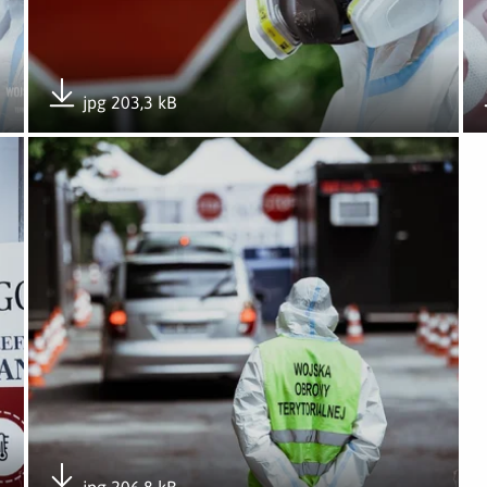
jpg 203,3 kB
Pobierz załącznik
eźnie
Otwórz załącznik Punkt pobierania wymazów w Gnieźnie