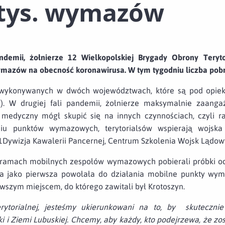
 tys. wymazów
demii, żołnierze 12 Wielkopolskiej Brygady Obrony Teryt
mazów na obecność koronawirusa. W tym tygodniu liczba pobr
 wykonywanych w dwóch województwach, które są pod opieką
ie). W drugiej fali pandemii, żołnierze maksymalnie zaanga
edyczny mógł skupić się na innych czynnościach, czyli ra
iu punktów wymazowych, terytorialsów wspierają wojska
1Dywizja Kawalerii Pancernej, Centrum Szkolenia Wojsk Lądow
w ramach mobilnych zespołów wymazowych pobierali próbki od
da jako pierwsza powołała do działania mobilne punkty 
erwszym miejscem, do którego zawitali był Krotoszyn.
ytorialnej, jesteśmy ukierunkowani na to, by skuteczn
 i Ziemi Lubuskiej. Chcemy, aby każdy, kto podejrzewa, że zos