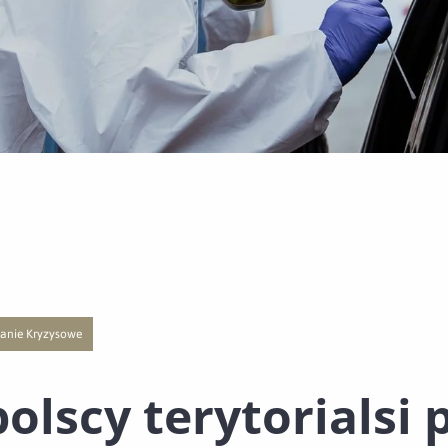
anie Kryzysowe
ą publikacji o kategorii Trwała Odporność
e do nowej strony z listą publikacji o kategorii Zarządzanie Kryzysowe
olscy terytorialsi 