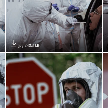
jpg 240,3 kB
Pobierz załącznik
eźnie
Otwórz załącznik Punkt pobierania wymazów w Gnieźnie
Ot