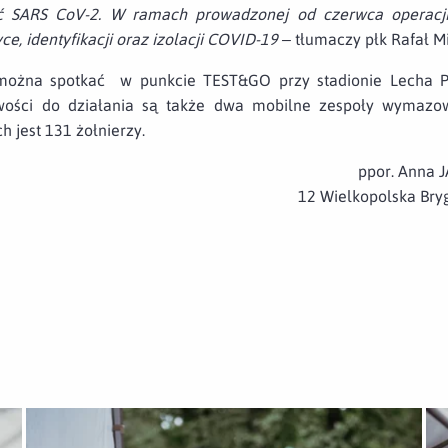
 SARS CoV-2. W ramach prowadzonej od czerwca operacji
yce, identyfikacji oraz izolacji COVID-19 –
tłumaczy płk Rafał M
 można spotkać w punkcie TEST&GO przy stadionie Lecha 
owości do działania są także dwa mobilne zespoły wymazo
 jest 131 żołnierzy.
ppor. Anna
12 Wielkopolska Bry
eźnie
Otwórz załącznik Punkt pobierania wymazów w Gnieźnie
Ot