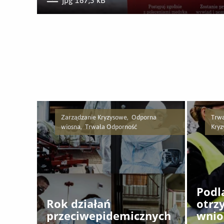
jpg 187,3 kB
Pobierz załącznik
Zarządzanie Kryzysowe, Odporna
Trwa
wiosna, Trwała Odporność
Kry
Podla
Rok działań
otrzy
przeciwepidemicznych
wnio