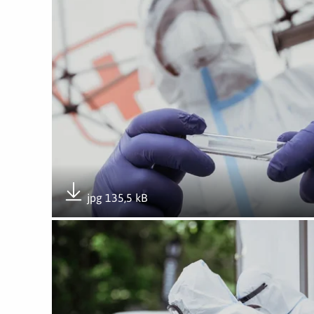
jpg 135,5 kB
Pobierz załącznik
Otwórz załącznik Punkt pobierania wymazów w Gni