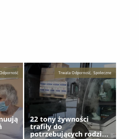
 Odporność
Trwała Odporność, Społeczne
ynuują
22 tony żywności
ń
trafiły do
potrzebujących rodzin