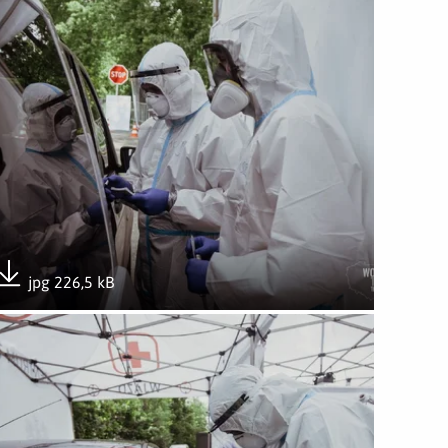
jpg 226,5 kB
Pobierz załącznik
wórz załącznik Punkt pobierania wymazów w Gnieźnie