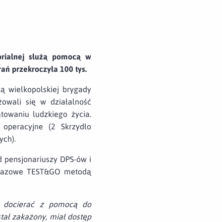
orialnej służą pomocą w
ań przekroczyła 100 tys.
 wielkopolskiej brygady
żowali się w działalność
towaniu ludzkiego życia.
 operacyjne (2 Skrzydło
ych).
 pensjonariuszy DPS-ów i
wymazowe TEST&GO metodą
ie docierać z pomocą do
tał zakażony, miał dostęp