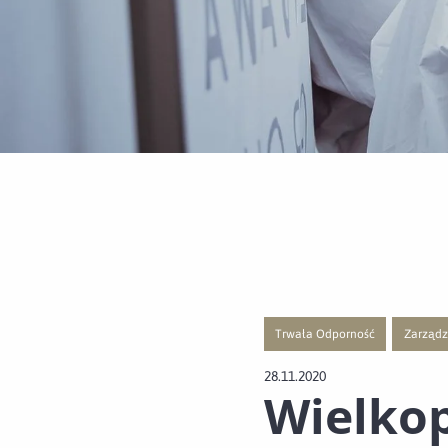
Trwała Odporność
Zarządz
Przejście do nowej strony z list
Przejści
28.11.2020
Wielkop