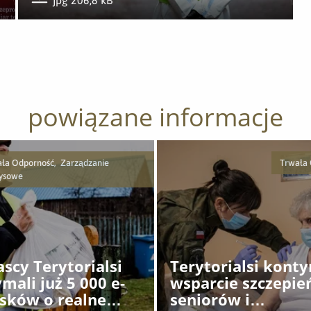
jpg 206,8 kB
Pobierz załącznik
powiązane informacje
ła Odporność, Zarządzanie
Trwała
zysowe
scy Terytorialsi
Terytorialsi kont
mali już 5 000 e-
wsparcie szczepie
sków o realne
seniorów i