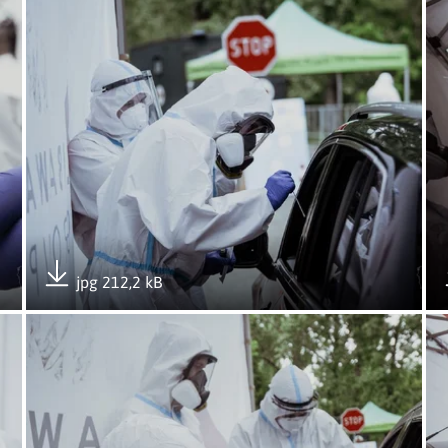
jpg 212,2 kB
Pobierz załącznik
eźnie
Otwórz załącznik Punkt pobierania wymazów w Gnieźnie
Ot