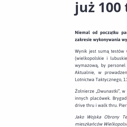
już 100
Niemal od początku pan
zakresie wykonywania wy
Wynik jest sumą testów
(wielkopolskie i lubusk
wymazową, by personel m
Aktualnie, w prowadzen
Lotnictwa Taktycznego, 1
Żołnierze „Dwunastki”, 
innych placówek. Bryga
drive thru i walk thru. Pi
Jako Wojska Obrony Ter
mieszkańców Wielkopolski