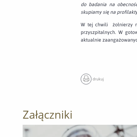
do badania na obecność
skupiamy się
na profilakt
W tej chwili żołnierzy
przyszpitalnych. W got
aktualnie zaangażowanych
drukuj
Załączniki
Otwórz załącznik Punkt pobierania wymazów w Gni