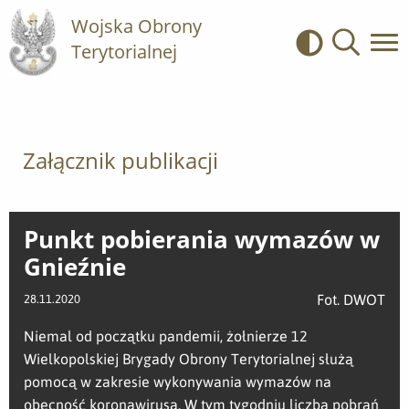
Wojska Obrony
Terytorialnej
Kontrast
Wyszukiwa
Załącznik publikacji
Punkt pobierania wymazów w
Gnieźnie
Fot. DWOT
28.11.2020
Niemal od początku pandemii, żołnierze 12
Wielkopolskiej Brygady Obrony Terytorialnej służą
pomocą w zakresie wykonywania wymazów na
obecność koronawirusa. W tym tygodniu liczba pobrań