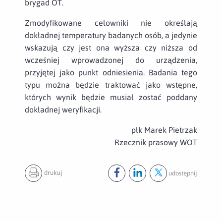
brygad OT.
Zmodyfikowane celowniki nie określają
dokładnej temperatury badanych osób, a jedynie
wskazują czy jest ona wyższa czy niższa od
wcześniej wprowadzonej do urządzenia,
przyjętej jako punkt odniesienia. Badania tego
typu można będzie traktować jako wstępne,
których wynik będzie musiał zostać poddany
dokładnej weryfikacji.
płk Marek Pietrzak
Rzecznik prasowy WOT
drukuj
udostępnij
Udostępnij ten post na
Udostępnij ten post na
Udostępnij ten pos
facebook
lin