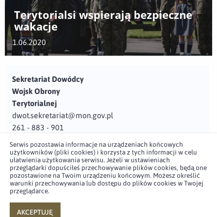
Terytorialsi wspierają bezpieczne
wakacje
1.06.2020
Sekretariat Dowódcy
Wojsk Obrony
Terytorialnej
dwot.sekretariat@mon.gov.pl
261 - 883 - 901
Serwis pozostawia informacje na urządzeniach końcowych
Adres
użytkowników (pliki cookies) i korzysta z tych informacji w celu
ul. Juzistek 2
ułatwienia użytkowania serwisu. Jeżeli w ustawieniach
przeglądarki dopuściłeś przechowywanie plików cookies, będą one
05-131 Zegrze
pozostawione na Twoim urządzeniu końcowym. Możesz określić
warunki przechowywania lub dostępu do plików cookies w Twojej
przeglądarce.
Profil użytkownika w serwisie
Profil użytkownika w serwisie
Profil użytkownika w serwisie
Profil użytkownika w serwisie
twitter
facebook
youtube
linkedin
AKCEPTUJĘ