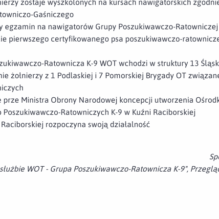
ierzy zostaje wyszkolonych na kursach nawigatorskich zgodn
towniczo-Gaśniczego
y egzamin na nawigatorów Grupy Poszukiwawczo-Ratowniczej
ie pierwszego certyfikowanego psa poszukiwawczo-ratownicze
ukiwawczo-Ratownicza K-9 WOT wchodzi w struktury 13 Śląsk
ie żołnierzy z 1 Podlaskiej i 7 Pomorskiej Brygady OT związan
iczych
 prze Ministra Obrony Narodowej koncepcji utworzenia Ośrod
p Poszukiwawczo-Ratowniczych K-9 w Kuźni Raciborskiej
Raciborskiej rozpoczyna swoją działalność
Sp
 służbie WOT - Grupa Poszukiwawczo-Ratownicza K-9", Przegląd 