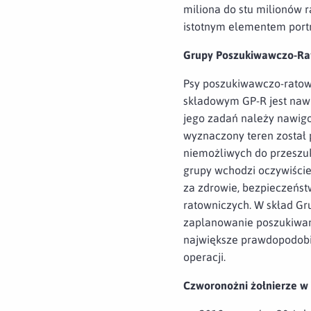
miliona do stu milionów 
istotnym elementem portr
Grupy Poszukiwawczo-Ra
Psy poszukiwawczo-ratow
składowym GP-R jest nawig
jego zadań należy nawigo
wyznaczony teren został
niemożliwych do przeszuk
grupy wchodzi oczywiście
za zdrowie, bezpieczeńs
ratowniczych. W skład Gru
zaplanowanie poszukiwań 
największe prawdopodobie
operacji.
Czworonożni żołnierze 