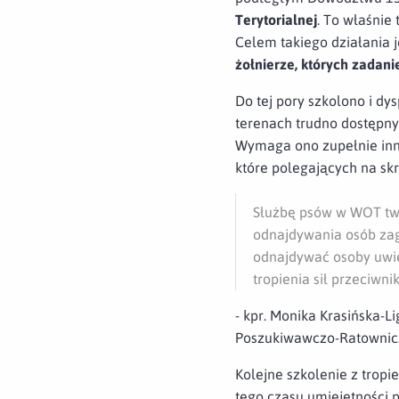
Terytorialnej
. To właśnie
Celem takiego działania j
żołnierze, których zadani
Do tej pory szkolono i d
terenach trudno dostępn
Wymaga ono zupełnie inn
które polegających na skr
Służbę psów w WOT two
odnajdywania osób zag
odnajdywać osoby uwięz
tropienia sił przeciwn
- kpr. Monika Krasińska-L
Poszukiwawczo-Ratowniczy
Kolejne szkolenie z trop
tego czasu umiejętności 