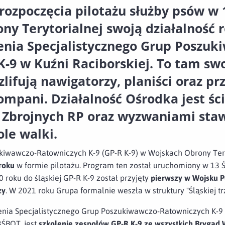
 rozpoczęcia pilotażu służby psów w 
ny Terytorialnej swoją działalność 
enia Specjalistycznego Grup Poszuk
-9 w Kuźni Raciborskiej. To tam sw
zlifują nawigatorzy,
planiści oraz
prz
mpani. Działalność Ośrodka jest ści
ł Zbrojnych RP oraz wyzwaniami sta
le walki.
kiwawczo-Ratowniczych K-9 (GP-R K-9) w Wojskach Obrony Tery
roku
w formie pilotażu. Program ten został uruchomiony w 13 Ś
 roku do śląskiej GP-R K-9 został przyjęty
pierwszy w Wojsku P
zy
. W 2021 roku Grupa formalnie weszła w struktury "Śląskiej trz
ia Specjalistycznego Grup Poszukiwawczo-Ratowniczych K-9 w
ŚBOT, jest
szkolenie zespołów GP-R K-9 ze wszystkich Brygad