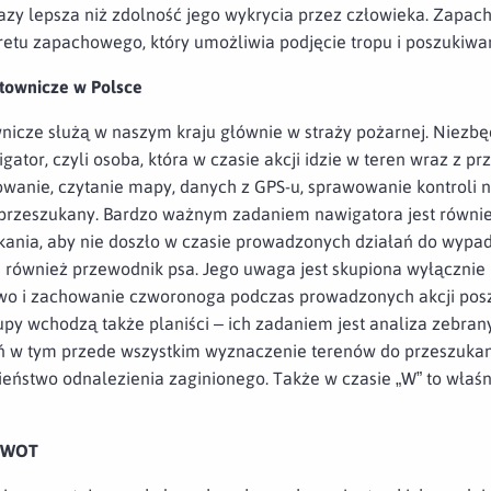
razy lepsza niż zdolność jego wykrycia przez człowieka. Zapa
etu zapachowego, który umożliwia podjęcie tropu i poszukiwa
townicze w Polsce
nicze służą w naszym kraju głównie w straży pożarnej. Nie
ator, czyli osoba, która w czasie akcji idzie w teren wraz z p
wanie, czytanie mapy, danych z GPS-u, sprawowanie kontroli n
 przeszukany. Bardzo ważnym zadaniem nawigatora jest równie
ania, aby nie doszło w czasie prowadzonych działań do wypa
 również przewodnik psa. Jego uwaga jest skupiona wyłącznie
two i zachowanie czworonoga podczas prowadzonych akcji po
py wchodzą także planiści – ich zadaniem jest analiza zebrany
w tym przede wszystkim wyznaczenie terenów do przeszukania
ństwo odnalezienia zaginionego. Także w czasie „W” to właśn
w WOT