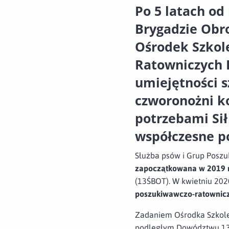
Po 5 latach od
Brygadzie Obro
Ośrodek Szkol
Ratowniczych K
umiejętności s
czworonożni ko
potrzebami Si
współczesne po
Służba psów i Grup Poszu
zapoczątkowana w 2019 
(13ŚBOT). W kwietniu 2020
poszukiwawczo-ratownic
Zadaniem Ośrodka Szkolen
podległym Dowództwu 13