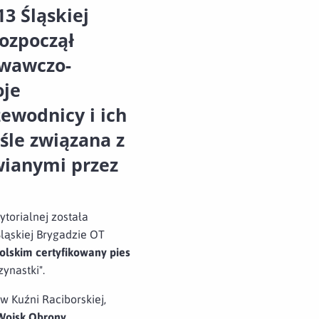
13 Śląskiej
rozpoczął
iwawczo-
oje
ewodnicy i ich
śle związana z
wianymi przez
torialnej została
ląskiej Brygadzie OT
olskim certyfikowany pies
ynastki".
 Kuźni Raciborskiej,
 Wojsk Obrony