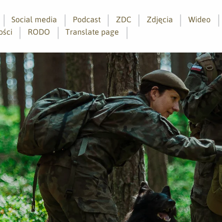
Social media
Podcast
ZDC
Zdjęcia
Wideo
ości
RODO
Translate page