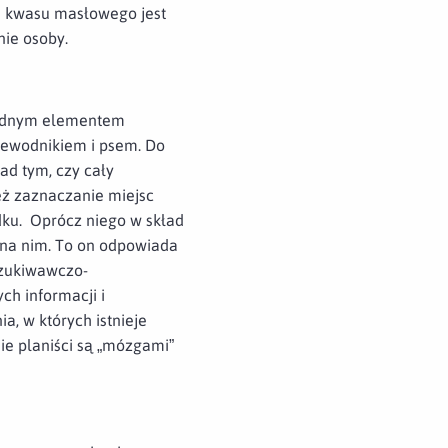
ch kwasu masłowego jest
nie osoby.
zbędnym elementem
rzewodnikiem i psem. Do
ad tym, czy cały
ż zaznaczanie miejsc
dku. Oprócz niego w skład
 na nim. To on odpowiada
szukiwawczo-
ch informacji i
, w których istnieje
ie planiści są „mózgami”