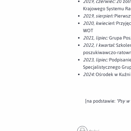
2019, czerwiec:
20 żołn
Krajowego Systemu Ra
2019, sierpień:
Pierwsz
2020, kwiecień:
Przyjęc
WOT
2021, lipiec:
Grupa Posz
2022, I kwartał:
Szkolen
poszukiwawczo-ratown
2023, lipiec:
Podpisanie
Specjalistycznego Gru
2024:
Ośrodek w Kuźni 
[na podstawie:
"Psy w