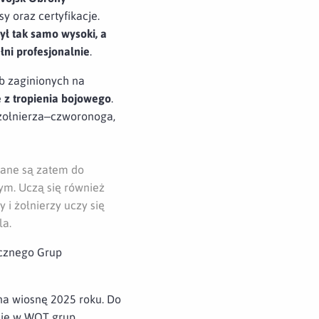
y oraz certyfikacje.
ł tak samo wysoki, a
łni profesjonalnie
.
ób zaginionych na
e z tropienia bojowego
.
żołnierza–czworonoga,
wane są zatem do
ym. Uczą się również
 i żołnierzy uczy się
la.
tycznego Grup
na wiosnę 2025 roku. Do
enie w WOT grup