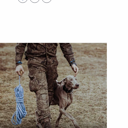
Udostępnij ten post na
Udostępnij ten post na
Udostępnij ten post na
facebook
linkedin
twitter
wórz załącznik Kuźnia psich ratowników