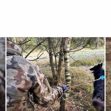
Otwórz załącznik Kuźnia psich ratowików
Ot