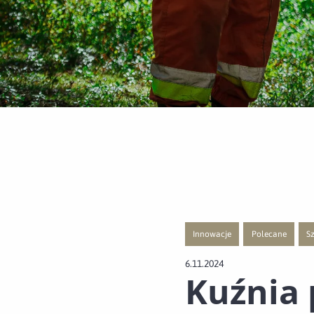
Innowacje
Polecane
Sz
Przejście do nowej strony z listą
Przejście do nowe
Pr
6.11.2024
Kuźnia 