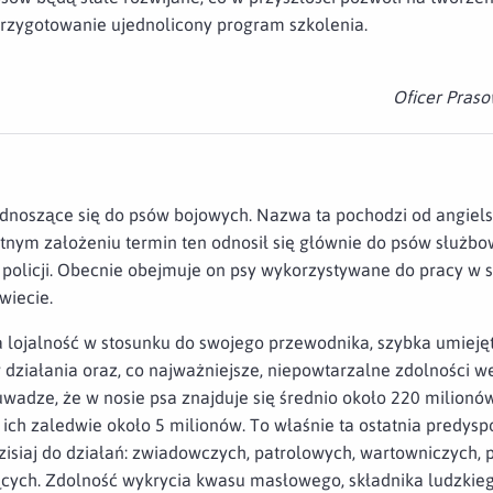
rzygotowanie ujednolicony program szkolenia.
Oficer Praso
odnoszące się do psów bojowych. Nazwa ta pochodzi od angiel
nym założeniu termin ten odnosił się głównie do psów służb
policji. Obecnie obejmuje on psy wykorzystywane do pracy w 
iecie.
 lojalność w stosunku do swojego przewodnika, szybka umiejęt
działania oraz, co najważniejsze, niepowtarzalne zdolności 
uwadze, że w nosie psa znajduje się średnio około 220 milion
ich zaledwie około 5 milionów. To właśnie ta ostatnia predysp
isiaj do działań: zwiadowczych, patrolowych, wartowniczych,
ących. Zdolność wykrycia kwasu masłowego, składnika ludzkiego