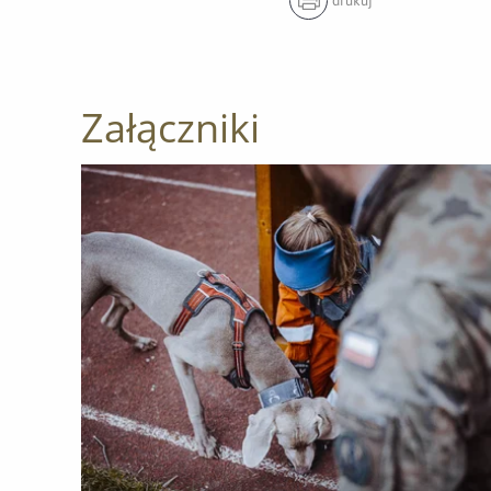
drukuj
Załączniki
Otwórz załącznik Kuźnia psich ratowników