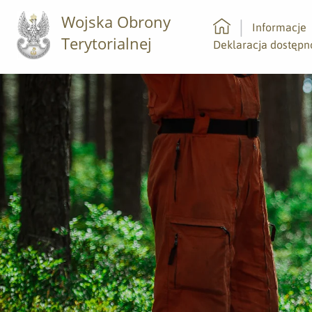
Wojska Obrony
Informacje
Terytorialnej
Strona główna
Deklaracja dostępn