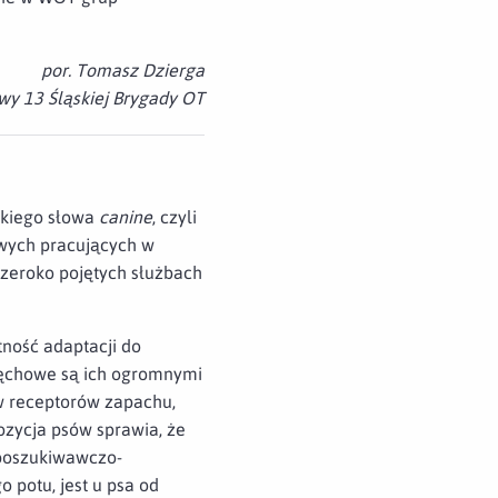
por. Tomasz Dzierga
wy 13 Śląskiej Brygady OT
skiego słowa
canine
, czyli
owych pracujących w
szeroko pojętych służbach
ność adaptacji do
węchowe są ich ogromnymi
ów receptorów zapachu,
ozycja psów sprawia, że
 poszukiwawczo-
 potu, jest u psa od