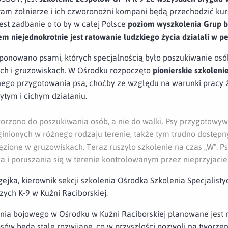
 tam żołnierze i ich czworonożni kompani będą przechodzić kurs
est zadbanie o to by w całej Polsce
poziom wyszkolenia Grup by
em niejednokrotnie jest ratowanie ludzkiego życia działali w pe
ysponowano psami, których specjalnością było poszukiwanie os
ych i gruzowiskach. W Ośrodku rozpoczęto
pionierskie szkoleni
ego przygotowania psa, choćby ze względu na warunki pracy 
ytym i cichym działaniu.
rzono do poszukiwania osób, a nie do walki. Psy przygotowy
inionych w różnego rodzaju terenie, także tym trudno dostępn
ione w gruzowiskach. Teraz ruszyło szkolenie na czas „W”. Psy
ika i poruszania się w terenie kontrolowanym przez nieprzyjacie
igejka, kierownik sekcji szkolenia Ośrodka Szkolenia Specjalis
ch K-9 w Kuźni Raciborskiej.
ienia bojowego w Ośrodku w Kuźni Raciborskiej planowane jest 
psów będą stale rozwijane, co w przyszłości pozwoli na tworz