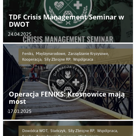
TDF Crisis Management Seminar w
DWOT
24.04.2025
Feniks, Międzynarodowe, Zarządzanie Kryzysowe,
Kooperacja, Siły Zbrojne RP, Współpraca
Operacja FENIKS: Krosnowice mają
most
17.01.2025
Dowódca WOT, Stańczyk, Siły Zbrojne RP, Współpraca,