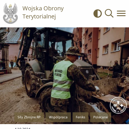
Wojska Obrony
Terytorialnej
Kontrast
Wyszukiwa
Siły Zbrojne RP
Współpraca
Feniks
Polecane
Przejście do nowej strony z listą publikacji o kategorii Siły Zbrojne RP
Przejście do nowej strony z listą publikacji o kateg
Przejście do nowej strony z listą pu
Przejście do nowej stro