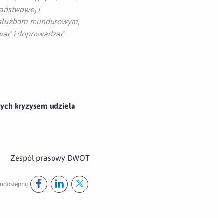
aństwowej i
im służbom mundurowym,
ować i doprowadzać
tych kryzysem udziela
Zespół prasowy DWOT
udostępnij
Udostępnij ten post na
Udostępnij ten post na
Udostępnij ten post na
facebook
linkedin
twitter