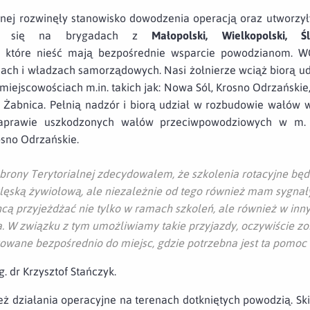
lnej rozwinęły stanowisko dowodzenia operacją oraz utworz
ące się na brygadach z
Małopolski, Wielkopolski, 
, które nieść mają bezpośrednie wsparcie powodzianom. W
ach i władzach samorządowych. Nasi żołnierze wciąż biorą u
ejscowościach m.in. takich jak: Nowa Sól, Krosno Odrzańskie, 
, Żabnica. Pełnią nadzór i biorą udział w rozbudowie wałów 
aprawie uszkodzonych wałów przeciwpowodziowych w m. P
sno Odrzańskie.
rony Terytorialnej zdecydowałem, że szkolenia rotacyjne będ
klęską żywiołową, ale niezależnie od tego również mam sygn
hcą przyjeżdżać nie tylko w ramach szkoleń, ale również w in
. W związku z tym umożliwiamy takie przyjazdy, oczywiście z
wane bezpośrednio do miejsc, gdzie potrzebna jest ta pomoc 
. dr Krzysztof Stańczyk.
ż działania operacyjne na terenach dotkniętych powodzią. Sk