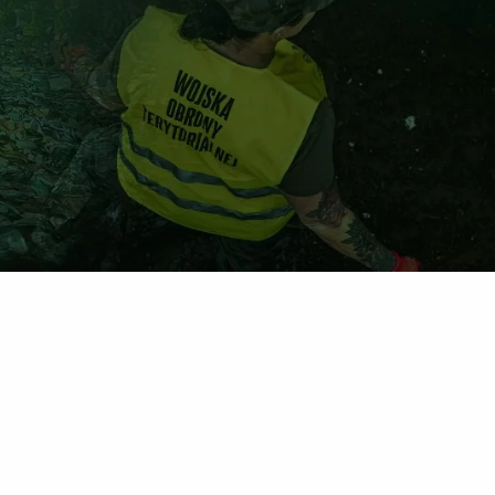
ądzanie Kryzysowe
 publikacji o kategorii Feniks