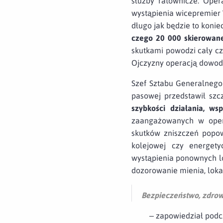
służby ratownicze. Ope
wystąpienia wicepremier 
długo jak będzie to konie
czego 20 000 skierowane
skutkami powodzi cały cz
Ojczyzny operacją dowod
Szef Sztabu Generalnego
pasowej przedstawił szcz
szybkości działania, ws
zaangażowanych w opera
skutków zniszczeń popow
kolejowej czy energety
wystąpienia ponownych l
dozorowanie mienia, lok
Bezpieczeństwo, zdrowi
– zapowiedział podczas k