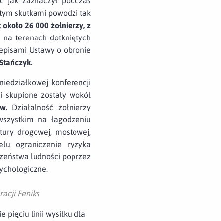
ć jak zaznaczył podczas
ętym skutkami powodzi tak
 około 26 000 żołnierzy, z
e na terenach dotkniętych
zepisami Ustawy o obronie
 Stańczyk.
iedziałkowej konferencji
ji skupione zostały wokół
ków.
Działalność żołnierzy
wszystkim na łagodzeniu
tury drogowej, mostowej,
elu ograniczenie ryzyka
zeństwa ludności poprzez
ychologiczne.
racji Feniks
ięciu linii wysiłku dla