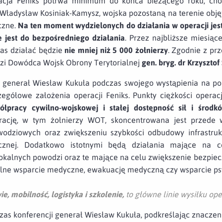
racja Feniks potrwa minimum do końca bieżącego roku, cho
Władysław Kosiniak-Kamysz, wojska pozostaną na terenie obj
czne.
Na ten moment wydzielonych do działania w operacji jest
 jest do bezpośredniego działania
. Przez najbliższe miesiąc
as działać będzie
nie mniej niż 5 000 żołnierzy
. Zgodnie z pr
zi Dowódca Wojsk Obrony Terytorialnej
gen. bryg. dr Krzysztof
 generał Wiesław Kukuła podczas swojego wystąpienia na pon
egółowe założenia operacji Feniks. Punkty ciężkości operac
półpracy cywilno-wojskowej i stałej dostępność sił i środ
cję, w tym żołnierzy WOT, skoncentrowana jest przede 
odziowych oraz zwiększeniu szybkości odbudowy infrastruk
cznej. Dodatkowo istotnymi będą działania mające na c
okalnych powodzi oraz te mające na celu zwiększenie bezpiec
alne wsparcie medyczne, ewakuację medyczną czy wsparcie ps
e, mobilność, logistyka i szkolenie,
to główne linie wysiłku ope
onferencji generał Wiesław Kukuła, podkreślając znaczenie p