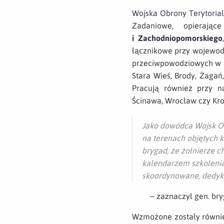
Wojska Obrony Terytoria
Zadaniowe, opieraj
i Zachodniopomorskiego
łącznikowe przy wojewod
przeciwpowodziowych w mi
Stara Wieś, Brody, Żagań
Pracują również przy n
Ścinawa, Wrocław czy Kro
Jako dowódca Wojsk Ob
na terenach objętych 
brygad, że żołnierze c
kalendarzem szkolenia
skoordynowane, dedyko
–
zaznaczył gen. bryg
Wzmożone zostały równie