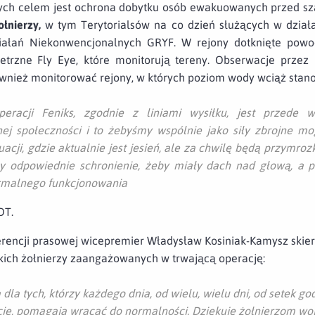
ych celem jest ochrona dobytku osób ewakuowanych przed sza
łnierzy,
w tym Terytorialsów na co dzień służących w dział
iałań Niekonwencjonalnych GRYF. W rejony dotknięte powo
etrzne Fly Eye, które monitorują tereny. Obserwacje prze
 również monitorować rejony, w których poziom wody wciąż stan
eracji Feniks, zgodnie z liniami wysiłku, jest przede w
ej społeczności i to żebyśmy wspólnie jako siły zbrojne mog
acji, gdzie aktualnie jest jesień, ale za chwilę będą przymrozk
ły odpowiednie schronienie, żeby miały dach nad głową, a p
ormalnego funkcjonowania
T.
rencji prasowej wicepremier Władysław Kosiniak-Kamysz skier
kich żołnierzy zaangażowanych w trwającą operację:
la tych, którzy każdego dnia, od wielu, wielu dni, od setek go
ycie, pomagają wracać do normalności. Dziękuję żołnierzom wo