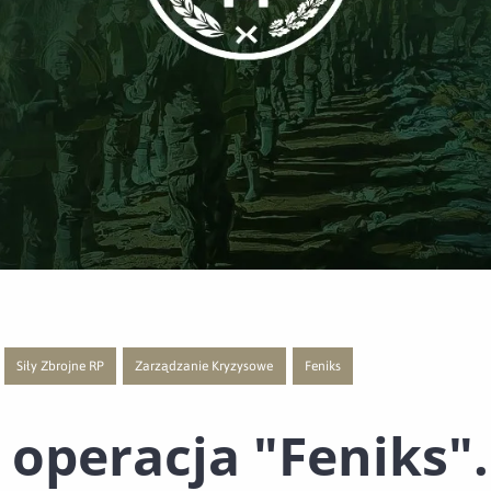
Siły Zbrojne RP
Zarządzanie Kryzysowe
Feniks
 publikacji o kategorii Polecane
j strony z listą publikacji o kategorii Dowódca WOT
Przejście do nowej strony z listą publikacji o kategorii Siły Zbrojne RP
Przejście do nowej strony z listą publikacji o kategorii Zarz
Przejście do nowej strony z listą
 operacja "Feniks".