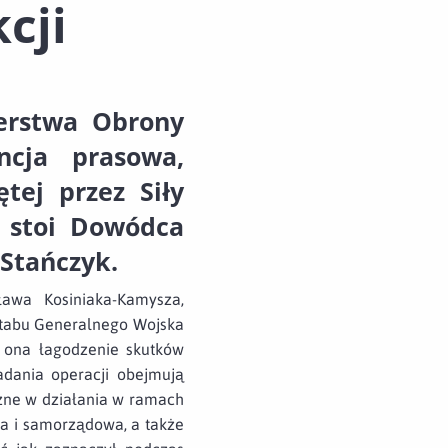
cji
terstwa Obrony
cja prasowa,
tej przez Siły
e stoi Dowódca
 Stańczyk.
ława Kosiniaka-Kamysza,
ztabu Generalnego Wojska
a ona łagodzenie skutków
adania operacji obejmują
żne w działania w ramach
wa i samorządowa, a także