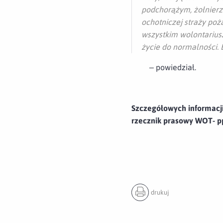
podchorążym, żołnierz
ochotniczej straży po
wszystkim wolontarius
życie do normalności.
–
powiedział.
Szczegółowych informacji
rzecznik prasowy WOT- pp
drukuj