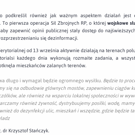
o podkreślił również jak ważnym aspektem działań jest 
. To pierwsza operacja Sił Zbrojnych RP, o której
wojskowe
sł
, aby zapewnić opinii publicznej stały dostęp do najświeższych
ozprzestrzenianiu się dezinformacji.
erytorialnej od 13 września aktywnie działają na terenach poł
torialsi każdego dnia wykonują rozmaite zadania, a wszys
 dotknęła mieszkańców zalanych terenów.
wa długo i wymagał będzie ogromnego wysiłku.
Będzie to proc
amy się na odbudowie głównych mostów, zapewnieniu ciągów k
czółków, ale również na wsparciu lokalnej społeczności w wyw
arczamy również żywność, dystrybuujemy posiłki, wodę, mamy
nież do dezynfekcji ulic, mieszkań i wszędzie, gdzie będzie t
władz
 dr Krzysztof Stańczyk.