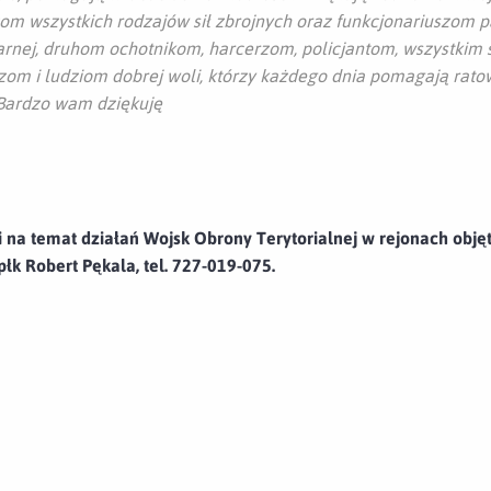
om wszystkich rodzajów sił zbrojnych oraz funkcjonariuszom p
żarnej, druhom ochotnikom, harcerzom, policjantom, wszystk
zom i ludziom dobrej woli, którzy każdego dnia pomagają rat
 Bardzo wam dziękuję
 na temat działań Wojsk Obrony Terytorialnej w rejonach obję
łk Robert Pękala, tel. 727-019-075.