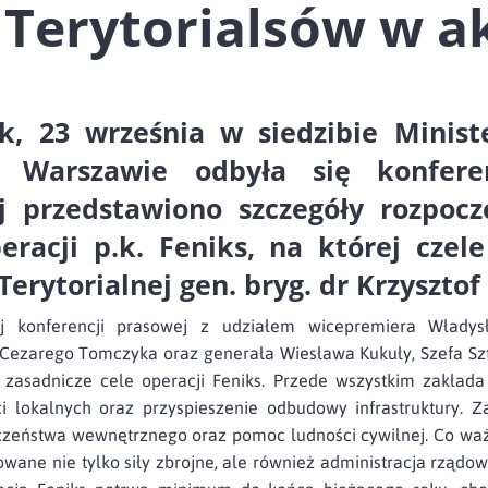
 Terytorialsów w ak
k, 23 września w siedzibie Minis
 Warszawie odbyła się konferen
j przedstawiono szczegóły rozpoczę
eracji p.k. Feniks, na której czel
erytorialnej gen. bryg. dr Krzysztof
j konferencji prasowej z udziałem wicepremiera Władys
Cezarego Tomczyka oraz generała Wiesława Kukuły, Szefa S
 zasadnicze cele operacji Feniks. Przede wszystkim zakład
i lokalnych oraz przyspieszenie odbudowy infrastruktury. Z
czeństwa wewnętrznego oraz pomoc ludności cywilnej. Co wa
owane nie tylko siły zbrojne, ale również administracja rządo