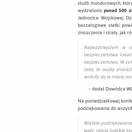
służb mundurowych, któr
wydzielono
ponad 500 żo
Jednostce Wojskowej Dz
bezzałogowe statki powi
zniszczenia i straty, jak
Najważniejszym w op
bezpieczeństwa lokaln
bezpieczeństwa. W sytu
żeby te osoby znalaz
wróciły do w miarę n
– dodał Dowódca WO
Na poniedziałkowej konfe
podziękowania do wszyst
Wielkie podziękowania d
wały, ratują ludzkie ż