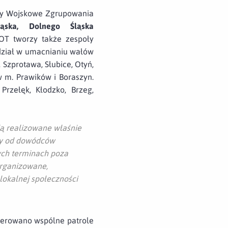
yły Wojskowe Zgrupowania
Śląska, Dolnego Śląska
OT tworzy także zespoły
dział w umacnianiu wałów
Szprotawa, Słubice, Otyń,
w m. Prawików i Boraszyn.
rzełęk, Kłodzko, Brzeg,
ą realizowane właśnie
ały od dowódców
nych terminach poza
organizowane,
lokalnej społeczności
ierowano wspólne patrole