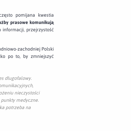
często pomijana kwestia
użby prasowe komunikują
 informacji, przejrzystość
udniowo-zachodniej Polski
tko po to, by zmniejszyć
es długofalowy.
omunikacyjnych,
ożeniu nieczystości
 punkty medyczne.
aka potrzeba na