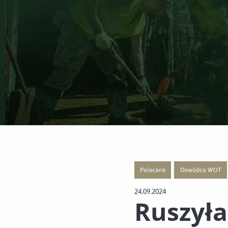
Polecane
Dowódca WOT
Przejście do nowej strony z listą
Przejście do nowe
24.09.2024
Ruszyła