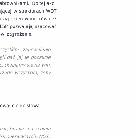
brownikami. Do tej akcji
ającej w strukturach WOT
dzią skierowano również
z BSP pozwalają szacować
owi zagrożenie.
szystkim zapewnienie
li dać jej te poczucie
i, skupiamy się na tym,
rzede wszystkim, żeby
ował ciepłe słowa
dzin, bronią i umacniają
jsk operacyjnych, WOT,