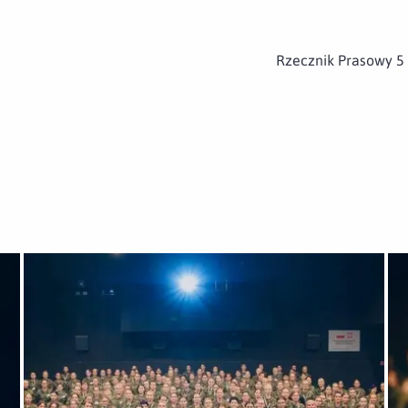
Rzecznik Prasowy 5
„Women of NATO – zobowiązanie i wyzwanie”
Otwórz załącznik II międzynarodowa konferencja „Women
Ot