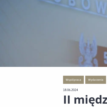
Współpraca
Wydarzenia
Przejście do nowej strony z list
Przejście do no
18.06.2024
II międ