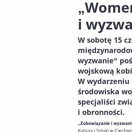
„Women
i wyzwa
W sobotę 15 cz
międzynarodow
wyzwanie” poś
wojskową kobie
W wydarzeniu u
środowiska woj
specjaliści zw
i obronności.
„Zobowiązanie i wyzwani
Kultury i Sztuki w Ciech