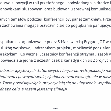
 o swojej pozycji w roli przełożonego i podwładnego, o drodz
tanowiskami służbowymi oraz budowaniu sprawnej komunikacj
ych tematów podczas konferencji, był panel zamknięty. Prz
i zachowania mogące przyczynić się do pogłębiania panujących
spotkanie zorganizowane przez 5 Mazowiecką Brygadę OT w 
służbę wojskową – adresatkom projektu, możliwość podzieleni
raktykami. Co ważne, uczestnicy konferencji otrzymali zasób 
k powiedziała jedna z uczestniczek z Kanadyjskich Sił Zbrojnych
 barier językowych, kulturowych i terytorialnych, pokazuje nas
entnymi i pewnymi siebie, zjednoczonymi wewnętrznie w naszy
 Takie przedsięwzięcia przyczyniają się do ulepszenia wspólne
nego celu, a razem jesteśmy silniejsi.
***