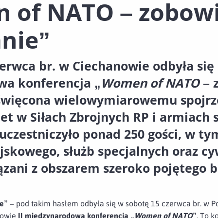
 of NATO – zobowi
nie”
erwca br. w Ciechanowie odbyła się 
a konferencja „
Women of NATO
– 
więcona wielowymiarowemu spojrze
t w Siłach Zbrojnych RP i armiach s
czestniczyło ponad 250 gości, w ty
skowego, służb specjalnych oraz cy
iązani z obszarem szeroko pojętego 
e” –
pod takim hasłem odbyła się w sobotę 15 czerwca br. w
anowie
II międzynarodowa konferencja „
Women of NATO
”
. To k