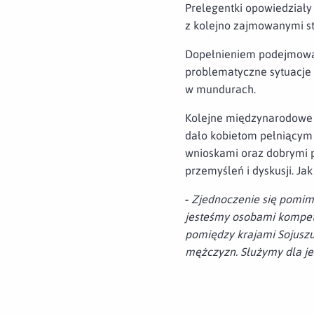
Prelegentki opowiedziały
z kolejno zajmowanymi s
Dopełnieniem podejmowan
problematyczne sytuacje 
w mundurach.
Kolejne międzynarodowe 
dało kobietom pełniącym 
wnioskami oraz dobrymi p
przemyśleń i dyskusji. Ja
-
Zjednoczenie się pomimo
jesteśmy osobami kompet
pomiędzy krajami Sojuszu.
mężczyzn. Służymy dla jed