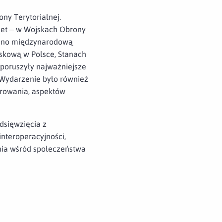
ny Terytorialnej.
iet – w Wojskach Obrony
owano międzynarodową
jskową w Polsce, Stanach
 poruszyły najważniejsze
. Wydarzenie było również
urowania, aspektów
dsięwzięcia z
nteroperacyjności,
ania wśród społeczeństwa