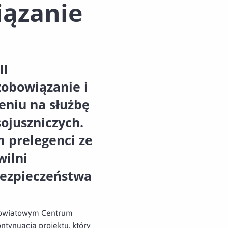
ązanie
II
zobowiązanie i
niu na służbę
ojuszniczych.
m prelegenci ze
wilni
bezpieczeństwa
 Powiatowym Centrum
ontynuacja projektu, który