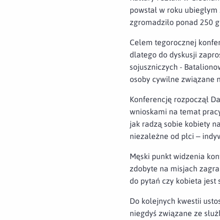
powstał w roku ubiegłym 
zgromadziło ponad 250 goś
Celem tegorocznej konfer
dlatego do dyskusji zapro
sojuszniczych - Bataliono
osoby cywilne związane n
Konferencję rozpoczął Dami
wnioskami na temat pracy
jak radzą sobie kobiety n
niezależne od płci – indy
Męski punkt widzenia ko
zdobyte na misjach zagran
do pytań czy kobieta jest
Do kolejnych kwestii usto
niegdyś związane ze służ