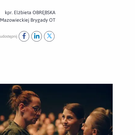
kpr. Elżbieta OBRĘBSKA
 Mazowieckiej Brygady OT
udostępnij
Udostępnij ten post na
Udostępnij ten post na
Udostępnij ten post na
facebook
linkedin
twitter
 of NATO – zobowiązanie i wyzwanie”
wórz załącznik II międzynarodowa konferencja „Women of NAT