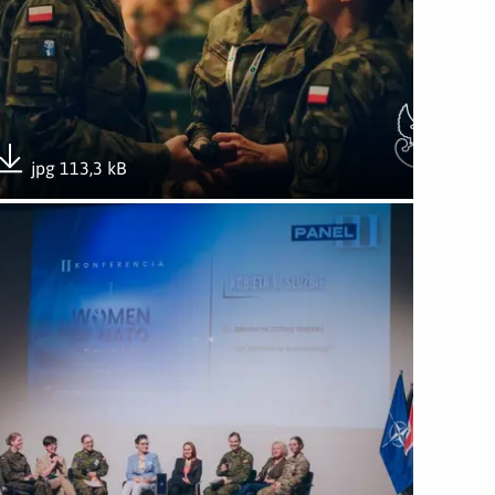
jpg 113,3 kB
Pobierz załącznik
 of NATO – zobowiązanie i wyzwanie”
wórz załącznik II międzynarodowa konferencja „Women of NAT