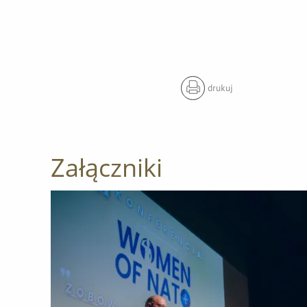
drukuj
Załączniki
Otwórz załącznik II międzynarodowa konferencja 