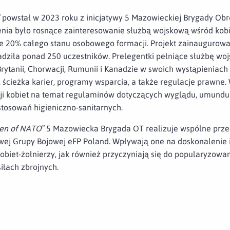
powstał w 2023 roku z inicjatywy 5 Mazowieckiej Brygady Obro
zenia było rosnące zainteresowanie służbą wojskową wśród kob
one 20% całego stanu osobowego formacji. Projekt zainaugur
adziła ponad 250 uczestników. Prelegentki pełniące służbę wo
rytanii, Chorwacji, Rumunii i Kanadzie w swoich wystąpieniach
j. ścieżka karier, programy wsparcia, a także regulacje prawne
sji kobiet na temat regulaminów dotyczących wyglądu, umund
tosowań higieniczno-sanitarnych.
n of NATO”
5 Mazowiecka Brygada OT realizuje wspólne prze
wej Grupy Bojowej eFP Poland. Wpływają one na doskonalenie i
obiet-żołnierzy, jak również przyczyniają się do popularyzow
iłach zbrojnych.