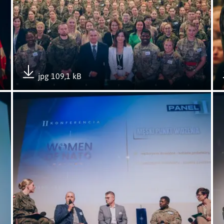
jpg 109,1 kB
Pobierz załącznik
„Women of NATO – zobowiązanie i wyzwanie”
Otwórz załącznik II międzynarodowa konferencja „Women
Ot