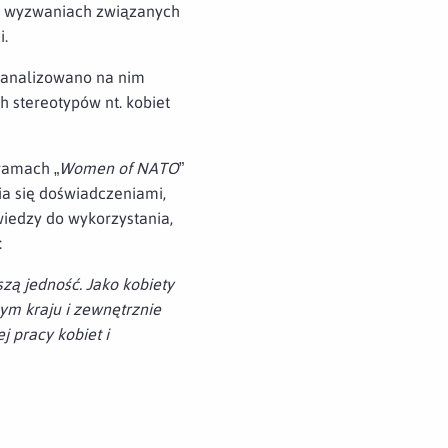
e i wyzwaniach związanych
i.
eanalizowano na nim
 stereotypów nt. kobiet
ramach „
Women of NATO
”
a się doświadczeniami,
wiedzy do wykorzystania,
:
zą jedność. Jako kobiety
m kraju i zewnętrznie
j pracy kobiet i