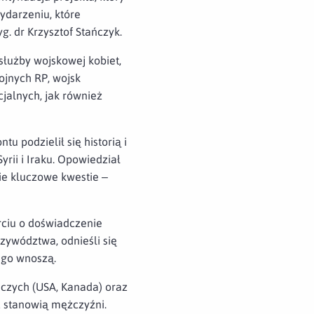
ydarzeniu, które
. dr Krzysztof Stańczyk.
służby wojskowej kobiet,
ojnych RP, wojsk
cjalnych, jak również
u podzielił się historią i
rii i Iraku. Opowiedział
wie kluczowe kwestie –
ciu o doświadczenie
rzywództwa, odnieśli się
iego wnoszą.
niczych (USA, Kanada) oraz
ć stanowią mężczyźni.