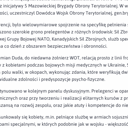
z inicjatywy 5 Mazowieckiej Brygady Obrony Terytorialnej. W w
ci, uczestniczył Dowódca Wojsk Obrony Terytorialnej, gen.bryg
encji, było wielowymiarowe spojrzenie na specyfikę pełnienia 
szono szerokie grono prelegentów z różnych środowisk: Sił Zbr
wej Grupy Bojowej NATO, Kanadyjskich Sił Zbrojnych, służb spe
a co dzień z obszarem bezpieczeństwa i obronności.
an Duda, do niedawna żołnierz WOT, relacją prosto z linii front
 z kobietami podczas bojowych misji medycznych w Ukrainie, Sy
a polu walki, w okopach, wykonując zdania, które weryfikują d
widualne zdolności i predyspozycje psycho-fizyczne.
ntynuowano w kolejnym panelu dyskusyjnym. Prelegenci w opar
icznych oraz przy tworzeniu i realizacji elitarnych kursów z p
 szansą na rozwój zespołu, oraz jakie atuty i kompetencje do n
sunkowały się kobiety, m.in. pełniące służbę w armiach sojusz
bami specjalnymi, w których podobnie jak w wojsku - większoś