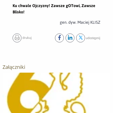
Ku chwale Ojczyzny! Zawsze gOTowi, Zawsze
Blisko!
gen. dyw. Maciej KLISZ
drukuj
udostępnij
Udostępnij ten post na
Udostępnij ten post na
Udostępnij ten pos
facebook
lin
Załączniki
Otwórz załącznik WhatsApp Image 2023-09-26 at 13 52 10