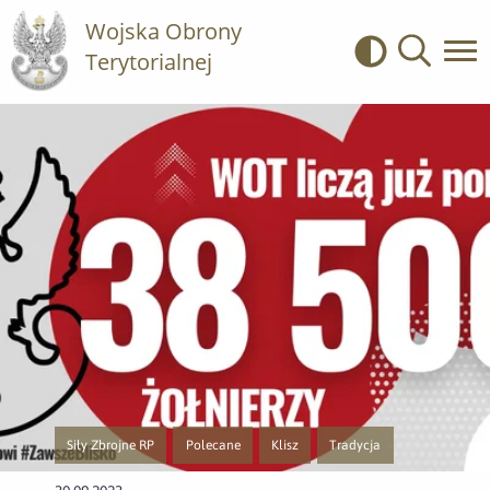
Wojska Obrony
Terytorialnej
Kontrast
Wyszukiwa
Siły Zbrojne RP
Polecane
Klisz
Tradycja
Przejście do nowej strony z listą publikacji o kategorii Siły Zbrojne RP
Przejście do nowej strony z listą publikacji o katego
Przejście do nowej strony z listą publi
Przejście do nowej strony z 