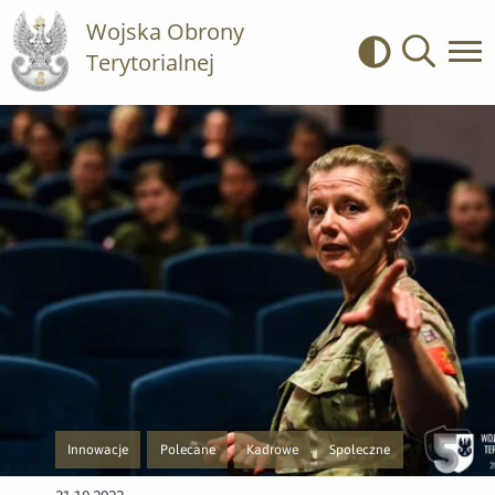
Wojska Obrony
Terytorialnej
Kontrast
Wyszukiwa
Innowacje
Polecane
Kadrowe
Społeczne
Przejście do nowej strony z listą publikacji o kategorii Innowacje
Przejście do nowej strony z listą publikacji o kategorii P
Przejście do nowej strony z listą publikac
Przejście do nowej strony z 