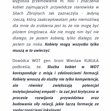
wygłosiła przemówienie nt.
Roli i znaczenia
kobiet zajmujących przywódcze stanowiska w
Siłach Zbrojnych
. Jak zaznaczyła -
Jedyną
rzeczą, którą zaakceptowałam jako niemożliwą
dla mnie do zrobienia jest to, że nie mogę być
pilotem śmigłowca. Ale nie mogę nim być nie
dlatego, że jestem kobietą, tylko dlatego, że
jestem za niska.
Kobiety mogą wszystko tylko
muszą w to uwierzyć
.
Dowódca WOT gen. broni Wiesław KUKUŁA
podkreśla, że:
Służba kobiet w WOT
koresponduje z misją i zdolnościami formacji.
Kobiety wnoszą do służby nie tylko kompetencje,
ale również zwiększają potencjał
instytucjonalnej empatii – ta zaś jest krytyczna w
procesie rozwijania przywództwa oraz
budowania siły relacji, jakie łączą formację ze
społecznościami lokalnymi
.