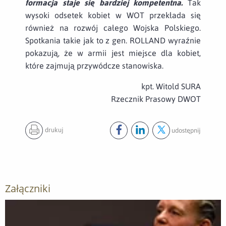
formacja staje się bardziej kompetentna
.
Tak
wysoki odsetek kobiet w WOT przekłada się
również na rozwój całego Wojska Polskiego.
Spotkania takie jak to z gen. ROLLAND wyraźnie
pokazują, że w armii jest miejsce dla kobiet,
które zajmują przywódcze stanowiska.
kpt. Witold SURA
Rzecznik Prasowy DWOT
drukuj
udostępnij
Udostępnij ten post na
Udostępnij ten post na
Udostępnij ten pos
facebook
lin
Załączniki
Otwórz załącznik Wojsko gOTowe na kobiety!