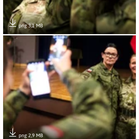
png 3,1 MB
Pobierz załącznik
Otwórz załącznik Wojsko gOTowe na kobiety!
png 2,9 MB