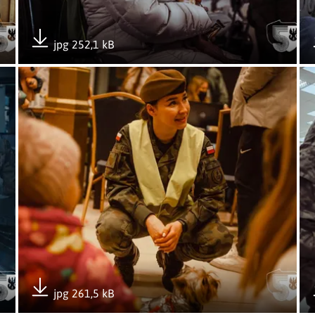
jpg 252,1 kB
Pobierz załącznik
i wesprzeć administrację publiczną i pomóc uchodźcom z Uk
Otwórz załącznik Niezawodna pomoc – zawsze gotowi wesp
Ot
jpg 261,5 kB
Pobierz załącznik