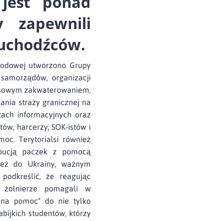
jest ponad
y zapewnili
 uchodźców.
arodowej utworzono Grupy
 samorządów, organizacji
zasowym zakwaterowaniem,
ania straży granicznej na
tach informacyjnych oraz
tów, harcerzy, SOK-istów i
moc. Terytorialsi również
ybucją paczek z pomocą
ież do Ukrainy, ważnym
podkreślić, że reagując
, żołnierze pomagali w
odna pomoc" do nie tylko
abijkich studentów, którzy