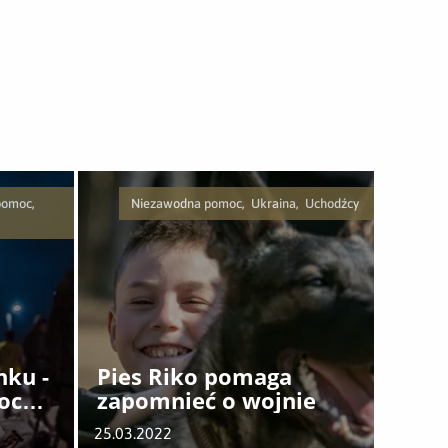
pomoc,
Niezawodna pomoc, Ukraina, Uchodźcy
nku -
Pies Riko pomaga
oc
zapomnieć o wojnie
om
25.03.2022