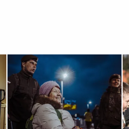
i wesprzeć administrację publiczną i pomóc uchodźcom z Uk
Otwórz załącznik Niezawodna pomoc – zawsze gotowi wesp
Ot