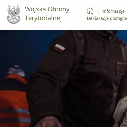
Wojska Obrony
Informacje
Terytorialnej
Strona główna
Deklaracja dostępn