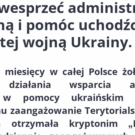
wesprzeć administ
ną i pomóc uchodź
tej wojną Ukrainy.
 miesięcy w całej Polsce ż
działania wsparcia adm
j w pomocy ukraińskim 
u zaangażowanie Terytorial
a otrzymała kryptonim „