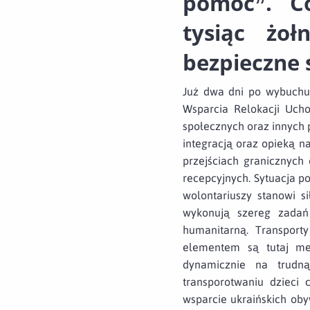
pomoc”. C
tysiąc żoł
bezpieczne 
Już dwa dni po wybuchu 
Wsparcia Relokacji Ucho
społecznych oraz innych
integracją oraz opieką n
przejściach granicznych
recepcyjnych. Sytuacja po
wolontariuszy stanowi si
wykonują szereg zadań
humanitarną. Transpor
elementem są tutaj med
dynamicznie na trudną
transporotwaniu dzieci 
wsparcie ukraińskich obyw