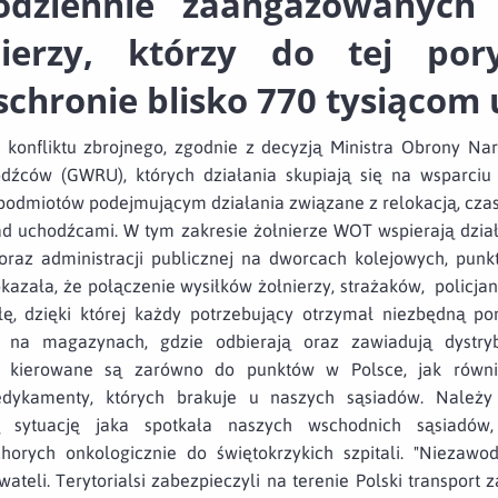
odziennie zaangażowanych 
nierzy, którzy do tej por
schronie blisko 770 tysiącom
konfliktu zbrojnego, zgodnie z decyzją Ministra Obrony N
dźców (GWRU), których działania skupiają się na wsparciu
 podmiotów podejmującym działania związane z relokacją, c
ad uchodźcami. W tym zakresie żołnierze WOT wspierają dział
 oraz administracji publicznej na dworcach kolejowych, punk
kazała, że połączenie wysiłków żołnierzy, strażaków, policjan
łę, dzięki której każdy potrzebujący otrzymał niezbędną po
 na magazynach, gdzie odbierają oraz zawiadują dystr
ty kierowane są zarówno do punktów w Polsce, jak równ
ykamenty, których brakuje u naszych sąsiadów. Należy 
 sytuację jaka spotkała naszych wschodnich sąsiadów
chorych onkologicznie do świętokrzykich szpitali. "Niezaw
ateli. Terytorialsi zabezpieczyli na terenie Polski transport z