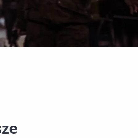
cy
sze