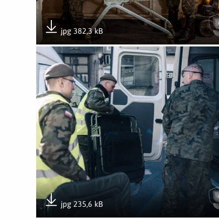
jpg 382,3 kB
Pobierz załącznik
Otwórz załącznik Niezawodna pomoc – zawsze gotow
jpg 235,6 kB
Pobierz załącznik