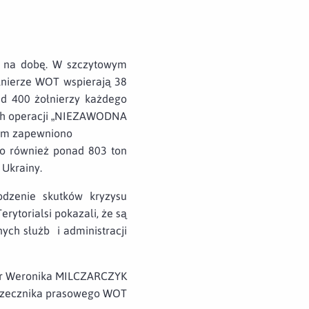
zy na dobę. W szczytowym
łnierze WOT wspierają 38
d 400 żołnierzy każdego
ach operacji „NIEZAWODNA
com zapewniono
ano również ponad 803 ton
Ukrainy.
odzenie skutków kryzysu
rytorialsi pokazali, że są
ch służb i administracji
r Weronika MILCZARCZYK
rzecznika prasowego WOT