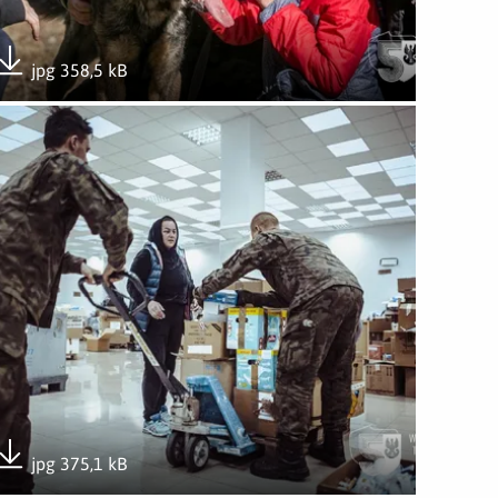
jpg 358,5 kB
Pobierz załącznik
rainy.
rzeć administrację publiczną i pomóc uchodźcom z Ukrainy.
wórz załącznik Niezawodna pomoc – zawsze gotowi wesprzeć a
jpg 375,1 kB
Pobierz załącznik