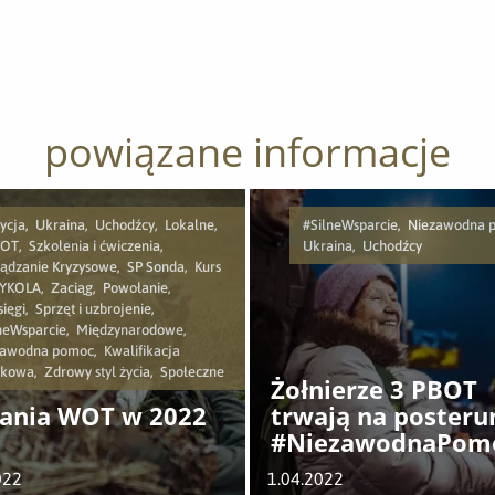
powiązane informacje
ycja, Ukraina, Uchodźcy, Lokalne,
#SilneWsparcie, Niezawodna 
T, Szkolenia i ćwiczenia,
Ukraina, Uchodźcy
ądzanie Kryzysowe, SP Sonda, Kurs
KOLA, Zaciąg, Powołanie,
sięgi, Sprzęt i uzbrojenie,
neWsparcie, Międzynarodowe,
awodna pomoc, Kwalifikacja
kowa, Zdrowy styl życia, Społeczne
Żołnierze 3 PBOT
łania WOT w 2022
trwają na posteru
#NiezawodnaPom
niesiona uchodźc
022
1.04.2022