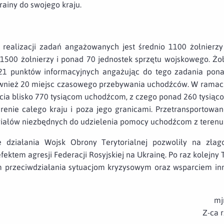
rainy do swojego kraju.
 realizacji zadań angażowanych jest średnio 1100 żołnier
 1500 żołnierzy i ponad 70 jednostek sprzętu wojskowego. Żo
21 punktów informacyjnych angażując do tego zadania pona
również 20 miejsc czasowego przebywania uchodźców. W ram
ia blisko 770 tysiącom uchodźcom, z czego ponad 260 tysią
erenie całego kraju i poza jego granicami. Przetransportow
riałów niezbędnych do udzielenia pomocy uchodźcom z terenu 
działania Wojsk Obrony Terytorialnej pozwoliły na złag
ktem agresji Federacji Rosyjskiej na Ukrainę. Po raz kolejny Te
rzeciwdziałania sytuacjom kryzysowym oraz wsparciem inny
mj
Z-ca 