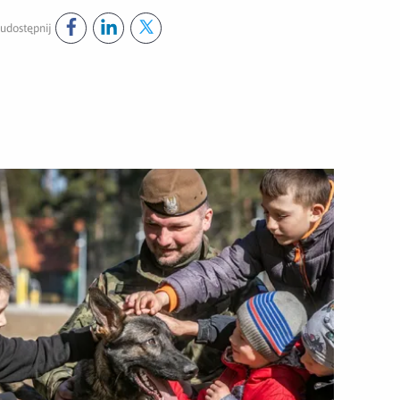
udostępnij
Udostępnij ten post na
Udostępnij ten post na
Udostępnij ten post na
facebook
linkedin
twitter
rainy.
rzeć administrację publiczną i pomóc uchodźcom z Ukrainy.
wórz załącznik Niezawodna pomoc – zawsze gotowi wesprzeć a