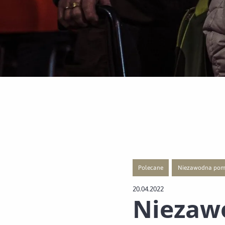
Polecane
Niezawodna po
Przejście do nowej strony z listą
Przejście do nowe
20.04.2022
Niezaw