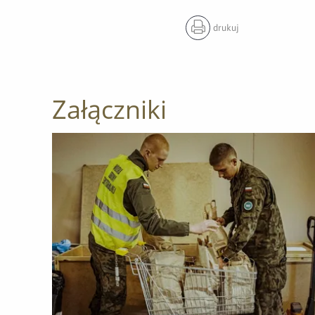
drukuj
Załączniki
Otwórz załącznik Niezawodna pomoc – zawsze gotow