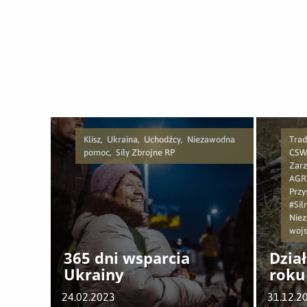
Klisz, Ukraina, Uchodźcy, Niezawodna
Trad
pomoc, Siły Zbrojne RP
CSWO
Zarz
AGRY
Przy
#Sil
Niez
wojs
365 dni wsparcia
Dzia
Ukrainy
roku
24.02.2023
31.12.2