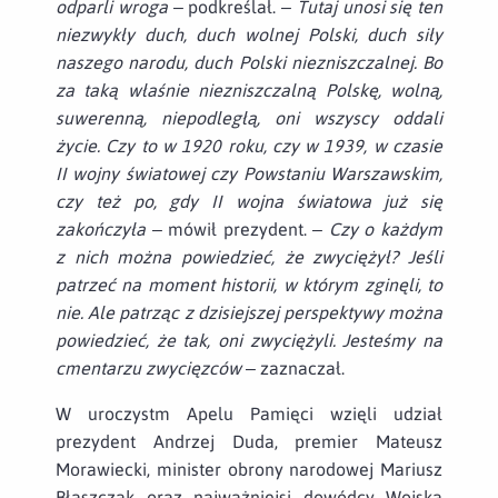
odparli wroga
– podkreślał.
– Tutaj unosi się ten
niezwykły duch, duch wolnej Polski, duch siły
naszego narodu, duch Polski niezniszczalnej. Bo
za taką właśnie niezniszczalną Polskę, wolną,
suwerenną, niepodległą, oni wszyscy oddali
życie. Czy to w 1920 roku, czy w 1939, w czasie
II wojny światowej czy Powstaniu Warszawskim,
czy też po, gdy II wojna światowa już się
zakończyła
– mówił prezydent.
– Czy o każdym
z nich można powiedzieć, że zwyciężył? Jeśli
patrzeć na moment historii, w którym zginęli, to
nie. Ale patrząc z dzisiejszej perspektywy można
powiedzieć, że tak, oni zwyciężyli. Jesteśmy na
cmentarzu zwycięzców
– zaznaczał.
W uroczystm Apelu Pamięci wzięli udział
prezydent Andrzej Duda, premier Mateusz
Morawiecki, minister obrony narodowej Mariusz
Błaszczak oraz najważniejsi dowódcy Wojska