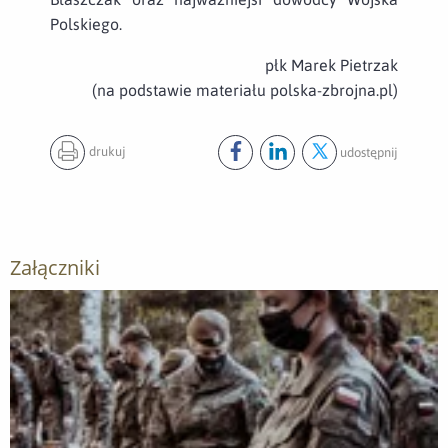
Polskiego.
płk Marek Pietrzak
(na podstawie materiału polska-zbrojna.pl)
drukuj
udostępnij
Udostępnij ten post na
Udostępnij ten post na
Udostępnij ten pos
facebook
lin
Załączniki
Otwórz załącznik Apel Pamięci przy Pomniku Bohaterów 19