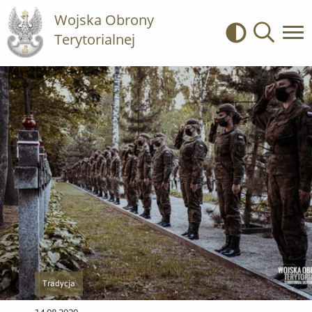
Wojska Obrony
Terytorialnej
Kontrast
Wyszukiwa
Tradycja
Przejście do nowej strony z listą publikacji o kategorii Tradycja