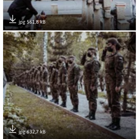
jpg 561,8 kB
Pobierz załącznik
Otwórz załącznik Apel Pamięci przy Pomniku Bohaterów 19
jpg 632,7 kB
Pobierz załącznik