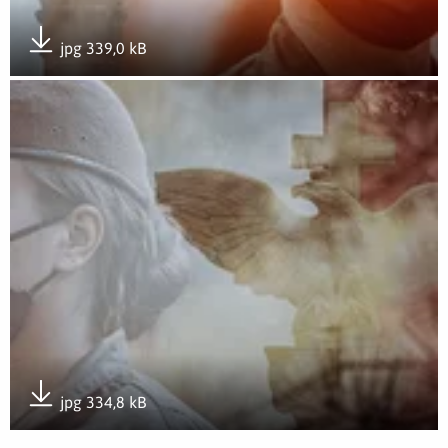
jpg 339,0 kB
Pobierz załącznik
Otwórz załącznik Apel Pamięci przy Pomniku Bohaterów 19
jpg 334,8 kB
Pobierz załącznik