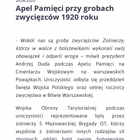
14.08.2020
Apel Pamięci przy grobach
zwycięzców 1920 roku
- Wokół nas są groby zwycięzców. Żołnierzy,
którzy w walce z bolszewikami wykonali swój
obowiązek i odparli wroga
– mówił prezydent
Andrzej Duda podczas Apelu Pamięci na
Cmentarzu Wojskowym na warszawskich
Powązkach. Uroczystość odbyła się przeddzień
Święta Wojska Polskiego oraz setnej rocznicy
zwycięstwa w Bitwie Warszawskiej.
Wojska Obrony Terytorialnej podczas
uroczystości reprezentowane były przez
żołnierzy 5 Mazowieckiej Brygady OT, którzy
wspólnie z żołnierzami innych rodzajów sił
zbrojnych oddali hołd swoim bohaterskim