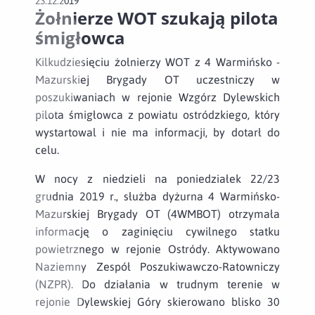
23.12.2019
Żołnierze WOT szukają pilota
śmigłowca
Kilkudziesięciu żołnierzy WOT z 4 Warmińsko -
Mazurskiej Brygady OT uczestniczy w
poszukiwaniach w rejonie Wzgórz Dylewskich
pilota śmigłowca z powiatu ostródzkiego, który
wystartowal i nie ma informacji, by dotarł do
celu.
W nocy z niedzieli na poniedziałek 22/23
grudnia 2019 r., służba dyżurna 4 Warmińsko-
Mazurskiej Brygady OT (4WMBOT) otrzymała
informację o zaginięciu cywilnego statku
powietrznego w rejonie Ostródy. Aktywowano
Naziemny Zespół Poszukiwawczo-Ratowniczy
(NZPR). Do działania w trudnym terenie w
rejonie Dylewskiej Góry skierowano blisko 30