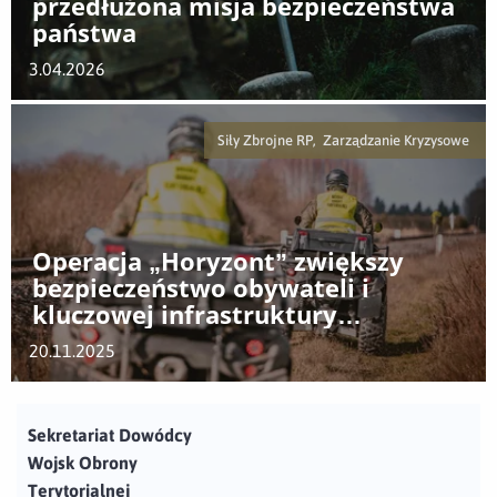
przedłużona misja bezpieczeństwa
państwa
3.04.2026
Siły Zbrojne RP, Zarządzanie Kryzysowe
Operacja „Horyzont” zwiększy
bezpieczeństwo obywateli i
kluczowej infrastruktury
krytycznej
20.11.2025
Sekretariat Dowódcy
Wojsk Obrony
Terytorialnej