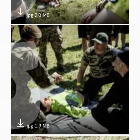
jpg 2,0 MB
Pobierz załącznik
Otwórz załącznik 5. edycja Trenuj z Wojskiem w Gdyni
jpg 1,9 MB
Pobierz załącznik
Otwórz załącznik 5. edycja Trenuj z Wojskiem w Gdyni