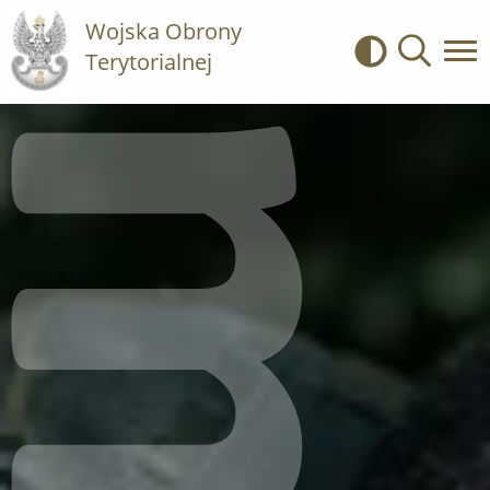
Wojska Obrony
Terytorialnej
Kontrast
Wyszukiwa