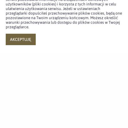
użytkowników (pliki cookies) i korzysta z tych informacji w celu
ułatwienia użytkowania serwisu. Jeżeli w ustawieniach
Sztandar wojskowy dla 9
przeglądarki dopuściłeś przechowywanie plików cookies, będą one
pozostawione na Twoim urządzeniu końcowym. Możesz określić
Łódzkiej Brygady OT
warunki przechowywania lub dostępu do plików cookies w Twojej
przeglądarce.
21.09.2020
AKCEPTUJĘ
Tradycja
Upamiętnienie setnej rocznicy
urodzin śp. gen. dyw. Janusza
Brochwicz-Lewińskiego ps.
„Gryf”
18.09.2020
Tradycja