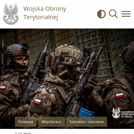
Wojska Obrony
Terytorialnej
Kontrast
Wyszukiwa
Polecane
Współpraca
Szkolenia i ćwiczenia
Przejście do nowej strony z listą publikacji o kategorii Polecane
Przejście do nowej strony z listą publikacji o kategorii W
Przejście do nowej strony z listą publika