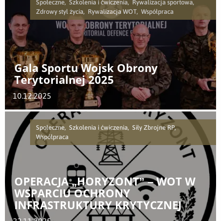
Społeczne, Szkolenia i ćwiczenia, Rywalizacja sportowa,
Zdrowy styl życia, Rywalizacja WOT, Współpraca
Gala Sportu Wojsk Obrony
Terytorialnej 2025
10.12.2025
Społeczne, Szkolenia i ćwiczenia, Siły Zbrojne RP,
Współpraca
OPERACJA „HORYZONT” – WOT W
WSPARCIU OCHRONY
INFRASTRUKTURY KRYTYCZNEJ
22.11.2025