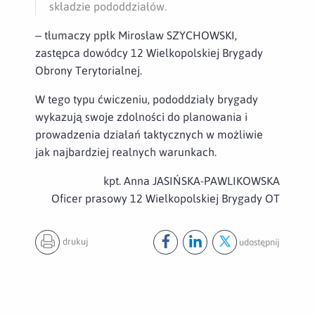
składzie pododdziałów.
– tłumaczy ppłk Mirosław SZYCHOWSKI,
zastępca dowódcy 12 Wielkopolskiej Brygady
Obrony Terytorialnej.
W tego typu ćwiczeniu, pododdziały brygady
wykazują swoje zdolności do planowania i
prowadzenia działań taktycznych w możliwie
jak najbardziej realnych warunkach.
kpt. Anna JASIŃSKA-PAWLIKOWSKA
Oficer prasowy 12 Wielkopolskiej Brygady OT
drukuj
udostępnij
Udostępnij ten post na
Udostępnij ten post na
Udostępnij ten pos
facebook
lin