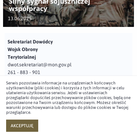
Silny sygnał sojuszniczej
współpracy
13.06.2025
Sekretariat Dowódcy
Wojsk Obrony
Terytorialnej
dwot.sekretariat@mon.gov.pl
261 - 883 - 901
Serwis pozostawia informacje na urządzeniach końcowych
Adres
użytkowników (pliki cookies) i korzysta z tych informacji w celu
ul. Juzistek 2
ułatwienia użytkowania serwisu. Jeżeli w ustawieniach
przeglądarki dopuściłeś przechowywanie plików cookies, będą one
05-131 Zegrze
pozostawione na Twoim urządzeniu końcowym. Możesz określić
warunki przechowywania lub dostępu do plików cookies w Twojej
przeglądarce.
Profil użytkownika w serwisie
Profil użytkownika w serwisie
Profil użytkownika w serwisie
Profil użytkownika w serwisie
twitter
facebook
youtube
linkedin
AKCEPTUJĘ
powered by
netpr.pl