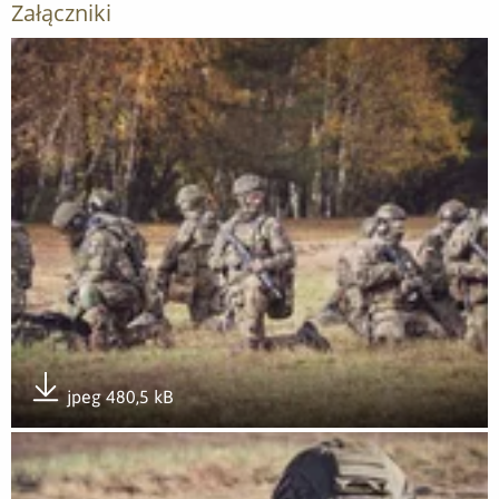
Załączniki
Otwórz załącznik OGNISTY PAŁAC 25 w 12 Wielkopolskiej Br
jpeg 480,5 kB
Pobierz załącznik
Otwórz załącznik OGNISTY PAŁAC 25 w 12 Wielkopolskiej Br