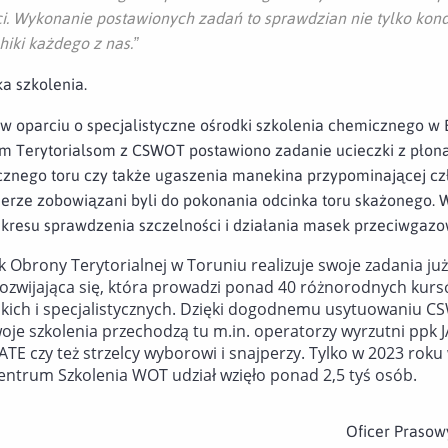
i. Wykonanie postawionych zadań to sprawdzian nie tylko kondyc
iki każdego z nas.”
a szkolenia.
 w oparciu o specjalistyczne ośrodki szkolenia chemicznego w
m Terytorialsom z CSWOT postawiono zadanie ucieczki z płon
ycznego toru czy także ugaszenia manekina przypominającej c
rze zobowiązani byli do pokonania odcinka toru skażonego. 
akresu sprawdzenia szczelności i działania masek przeciwgazo
Obrony Terytorialnej w Toruniu realizuje swoje zadania już 
ozwijająca się, która prowadzi ponad 40 różnorodnych kurs
kich i specjalistycznych. Dzięki dogodnemu usytuowaniu C
oje szkolenia przechodzą tu m.in. operatorzy wyrzutni ppk 
E czy też strzelcy wyborowi i snajperzy. Tylko w 2023 roku 
ntrum Szkolenia WOT udział wzięło ponad 2,5 tyś osób.
Oficer Praso