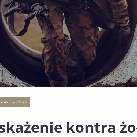
lenia i ćwiczenia
 publikacji o kategorii Polecane
j strony z listą publikacji o kategorii CSWOT
ście do nowej strony z listą publikacji o kategorii Szkolenia i ćwiczenia
 skażenie kontra żo