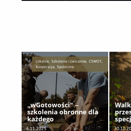
Lokalne, Szkolenia i ćwiczenia, CSWOT,
Kooperacja, Społeczne
„wGotowości” –
Walk
szkolenia obronne dla
prze
każdego
spec
CSW
6.11.2025
30.10.2