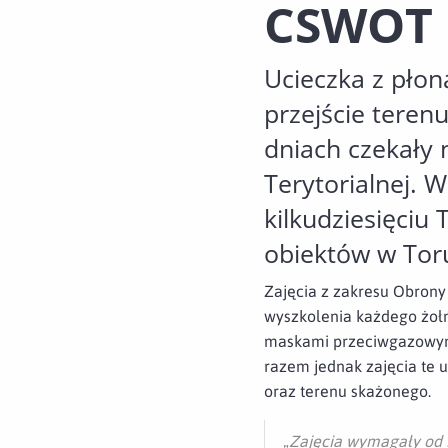
CSWOT
Ucieczka z płon
przejście teren
dniach czekały 
Terytorialnej. 
kilkudziesięciu 
obiektów w Tor
Zajęcia z zakresu Obro
wyszkolenia każdego żołn
maskami przeciwgazowymi
razem jednak zajęcia te
oraz terenu skażonego.
„Zajęcia wymagały od 