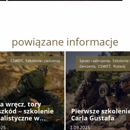
powiązane informacje
CSWOT, Szkolenia i ćwiczenia
Sprzęt i uzbrojenie, Szkolenia 
ćwiczenia, CSWOT, Rozwój
a wręcz, tory
szkód – szkolenie
Pierwsze szkolenie
jalistyczne w
Carla Gustafa
OT
025
1.09.2025