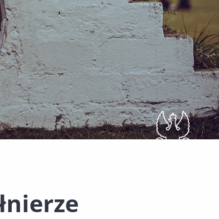
łnierze