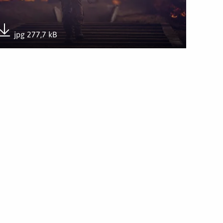
jpg 277,7 kB
Pobierz załącznik
T