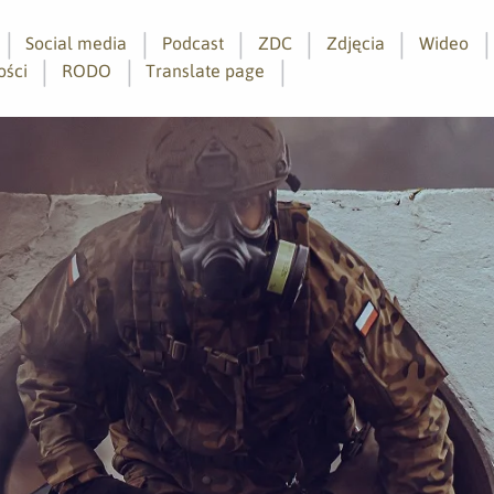
Social media
Podcast
ZDC
Zdjęcia
Wideo
ości
RODO
Translate page