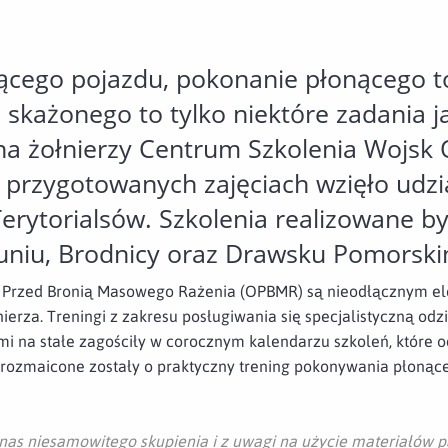
ącego pojazdu, pokonanie płonącego to
u skażonego to tylko niektóre zadania j
na żołnierzy Centrum Szkolenia Wojsk
W przygotowanych zajęciach wzięło udzi
Terytorialsów. Szkolenia realizowane by
uniu, Brodnicy oraz Drawsku Pomorski
ny Przed Bronią Masowego Rażenia (OPBMR) są nieodłącznym
ierza. Treningi z zakresu posługiwania się specjalistyczną od
 na stałe zagościły w corocznym kalendarzu szkoleń, które o
 urozmaicone zostały o praktyczny trening pokonywania płoną
nas niesamowitego skupienia i z uwagi na użycie materiałów 