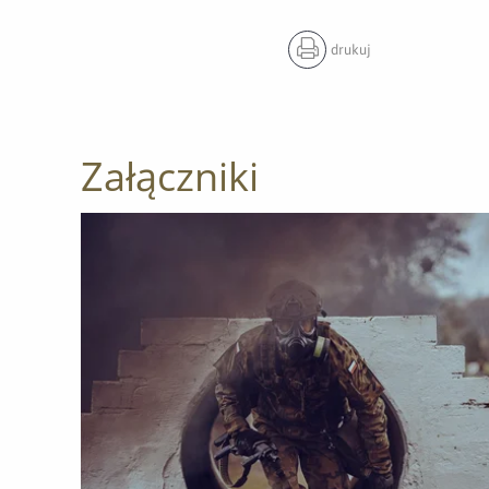
drukuj
Załączniki
Otwórz załącznik Ogień i skażenie kontra żołnierz