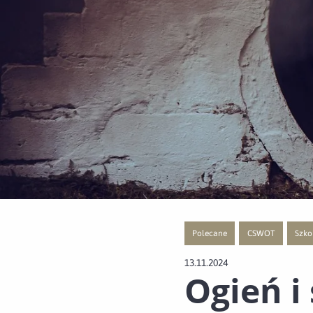
Polecane
CSWOT
Szko
Przejście do nowej strony z listą
Przejście do nowe
Przej
13.11.2024
Ogień i