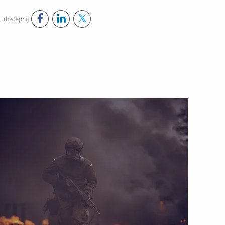
udostępnij
Udostępnij ten post na
Udostępnij ten post na
Udostępnij ten post na
facebook
linkedin
twitter
T
wórz załącznik Ogień i skażenie kontra żołnierze CSWOT