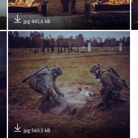
jpg 445,6 kB
Pobierz załącznik
e CSWOT
Otwórz załącznik Ogień i skażenie kontra żołnierze CSWO
jpg 560,5 kB
Pobierz załącznik