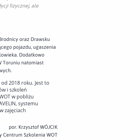
ji fizycznej, ale
 Brodnicy oraz Drawsku
ącego pojazdu, ugaszenia
złowieka. Dodatkowo
W Toruniu natomiast
wych.
od 2018 roku. Jest to
ów i szkoleń
SWOT w pobliżu
JAVELIN, systemu
w zajęciach
por. Krzysztof WÓJCIK
wy Centrum Szkolenia WOT