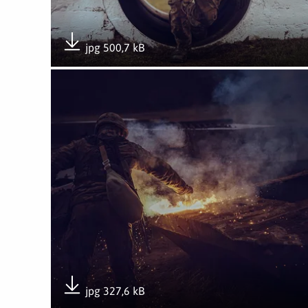
jpg 500,7 kB
Pobierz załącznik
Otwórz załącznik Ogień i skażenie kontra żołnierz
jpg 327,6 kB
Pobierz załącznik