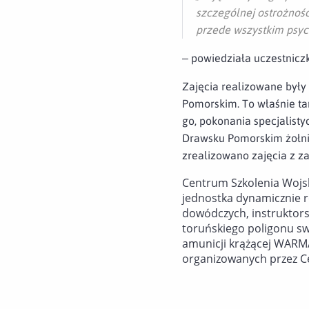
szczególnej ostrożnośc
przede wszystkim psych
– powiedziała uczestniczk
Zajęcia realizowane były
Pomorskim. To właśnie ta
go, pokonania specjalist
Drawsku Pomorskim żołnie
zrealizowano zajęcia z z
Centrum Szkolenia Wojsk 
jednostka dynamicznie r
dowódczych, instruktors
toruńskiego poligonu sw
amunicji krążącej WARMAT
organizowanych przez Ce