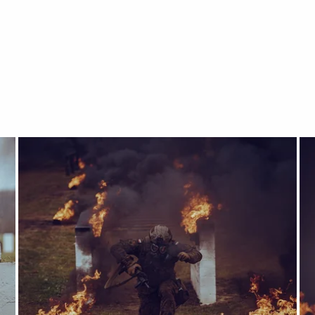
e CSWOT
Otwórz załącznik Ogień i skażenie kontra żołnierze CSWO
Ot