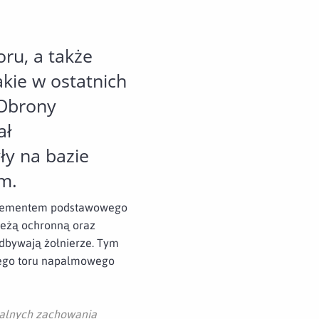
ru, a także
akie w ostatnich
 Obrony
ał
ły na bazie
m.
 elementem podstawowego
zieżą ochronną oraz
dbywają żołnierze. Tym
cego toru napalmowego
palnych zachowania