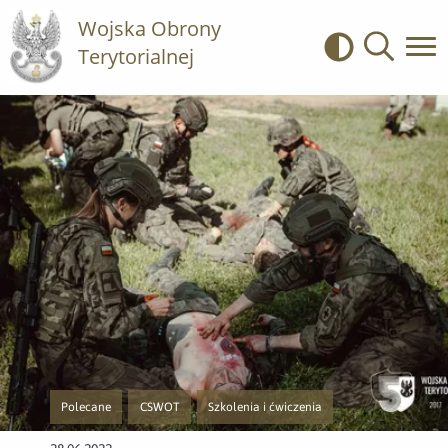
Wojska Obrony
Terytorialnej
Kontrast
Wyszukiwa
Polecane
CSWOT
Szkolenia i ćwiczenia
Przejście do nowej strony z listą publikacji o kategorii Polecane
Przejście do nowej strony z listą publikacji o kategorii C
Przejście do nowej strony z listą publikacji o