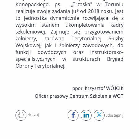
Konopackiego, ps. „Trzaska” w Toruniu
realizuje swoje zadania już od 2018 roku. Jest
to jednostka dynamicznie rozwijająca się z
wysokim stanem ukompletowania kadry
szkoleniowej. Zajmuje się przygotowaniem
żołnierzy, zarówno Terytorialnej Służby
Wojskowej, jak i żołnierzy zawodowych, do
funkcji dowódczych oraz instruktorsko-
specjalistycznych w strukturach Brygad
Obrony Terytorialnej.
ppor. Krzysztof WÓJCIK
Oficer prasowy Centrum Szkolenia WOT
drukuj
udostępnij
Udostępnij ten post na
Udostępnij ten post na
Udostępnij ten pos
facebook
lin