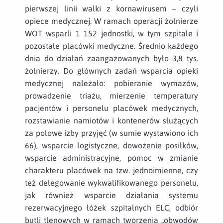
pierwszej linii walki z kornawirusem – czyli
opiece medycznej. W ramach operacji żołnierze
WOT wsparli 1 152 jednostki, w tym szpitale i
pozostałe placówki medyczne. Średnio każdego
dnia do działań zaangażowanych było 3,8 tys.
żołnierzy. Do głównych zadań wsparcia opieki
medycznej należało: pobieranie wymazów,
prowadzenie triażu, mierzenie temperatury
pacjentów i personelu placówek medycznych,
rozstawianie namiotów i kontenerów służących
za polowe izby przyjęć (w sumie wystawiono ich
66), wsparcie logistyczne, dowożenie posiłków,
wsparcie administracyjne, pomoc w zmianie
charakteru placówek na tzw. jednoimienne, czy
też delegowanie wykwalifikowanego personelu,
jak również wsparcie działania systemu
rezerwacyjnego łóżek szpitalnych ELC, odbiór
butli tlenowych w ramach tworzenia „obwodów