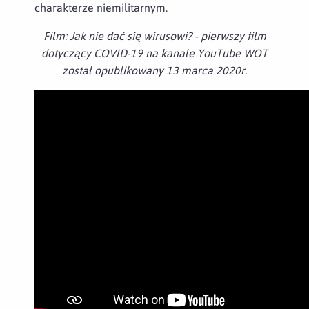
charakterze niemilitarnym.
Film: Jak nie dać się wirusowi? - pierwszy film
dotyczący COVID-19 na kanale YouTube WOT
został opublikowany 13 marca 2020r.