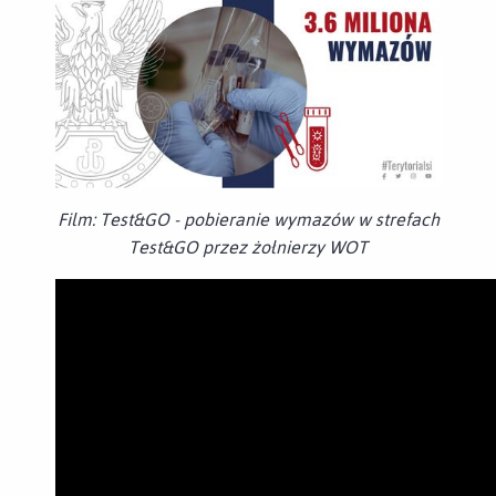
Film: Test&GO - pobieranie wymazów w strefach
Test&GO przez żołnierzy WOT