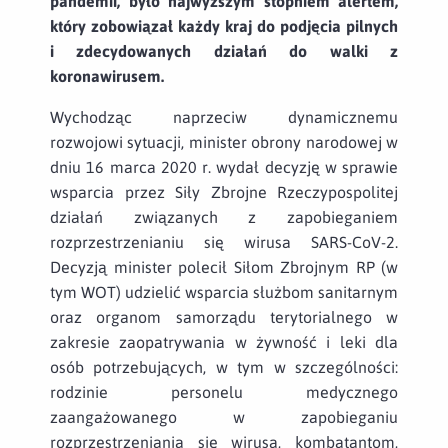
pandemii, było najwyższym stopniem alertem,
który zobowiązał każdy kraj do podjęcia pilnych
i zdecydowanych działań do walki z
koronawirusem.
Wychodząc naprzeciw dynamicznemu
rozwojowi sytuacji, minister obrony narodowej w
dniu 16 marca 2020 r. wydał decyzję w sprawie
wsparcia przez Siły Zbrojne Rzeczypospolitej
działań związanych z zapobieganiem
rozprzestrzenianiu się wirusa SARS-CoV-2.
Decyzją minister polecił Siłom Zbrojnym RP (w
tym WOT) udzielić wsparcia służbom sanitarnym
oraz organom samorządu terytorialnego w
zakresie zaopatrywania w żywność i leki dla
osób potrzebujących, w tym w szczególności:
rodzinie personelu medycznego
zaangażowanego w zapobieganiu
rozprzestrzeniania się wirusa, kombatantom,