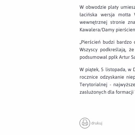
W obwodzie platy umiesz
łacińska wersja mott
wewnętrznej stronie zna
Kawalera/Damy pierścien
„Pierścień budzi bardzo
Wszyscy podkreślają, że
podsumował ppłk Artur Sa
W piątek, 5 listopada, w
rocznice odzyskanie ni
Terytorialnej - najwyżs
zasłużonych dla formacji
drukuj