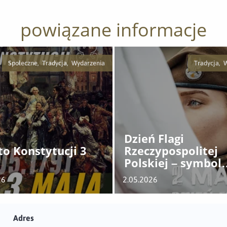
powiązane informacje
Społeczne, Tradycja, Wydarzenia
Tradycja, 
Dzień Flagi
to Konstytucji 3
Rzeczypospolitej
Polskiej – symbol
historii, jedności i
26
2.05.2026
narodowej dumy
Adres