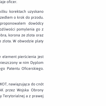
je oficer.
ilku korektach uzyskano
szedłem o krok do przodu.
zaproponowałem dowódcy
ożliwości pomylenia go z
bra, korona ze złota oraz
e złota. W obwodzie platy
 element pierścienia jest
 umieszczony w nim Dyplom
o Patentu Oficerskiego.
OT, nawiązująca do cnót
i AK przez Wojska Obrony
y Terytorialnej a z prawej