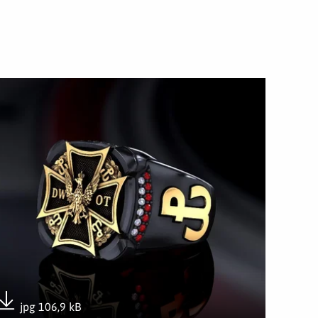
wórz załącznik Pierścień Honorowy DWOT
jpg 106,9 kB