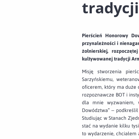
tradycji
Pierścień Honorowy Do
przynależności i nienag
żołnierskiej, rozpoczę
kultywowanej tradycji Arm
Misję stworzenia pierś
Sarzyńskiemu, weteranow
oficerem, który ma duże
rozpoznawcze BOT i inst
dla mnie wyzwaniem, w
Dowództwa” – podkreślił
Studiując w Stanach Zjed
stać na wydanie kilku ty
to wydarzenie, chciałem a