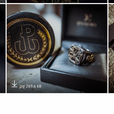
Pobierz załącznik
Otwórz załącznik Pierścień Honorowy DWOT
Ot
jpg 269,6 kB
Pobierz załącznik