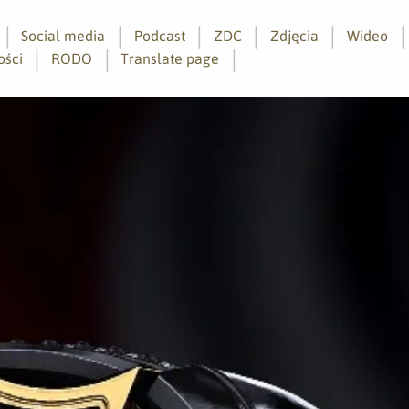
Social media
Podcast
ZDC
Zdjęcia
Wideo
ości
RODO
Translate page