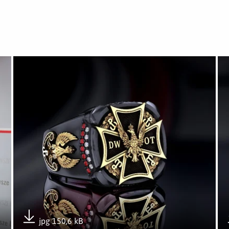
erścienia Honorowego DWOT
Otwórz załącznik Pierścień Honorowy DWOT
Ot
jpg 150,6 kB