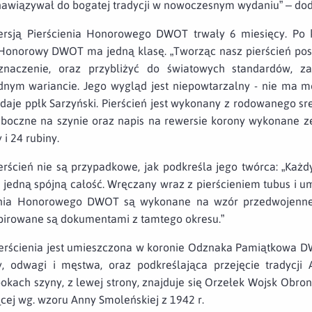
 nawiązywał do bogatej tradycji w nowoczesnym wydaniu” – doda
rsją Pierścienia Honorowego DWOT trwały 6 miesięcy. Po k
ń Honorowy DWOT ma jedną klasę. „Tworząc nasz pierścień po
 znaczenie, oraz przybliżyć do światowych standardów, 
ednym wariancie. Jego wygląd jest niepowtarzalny - nie ma m
daje ppłk Sarzyński. Pierścień jest wykonany z rodowanego sre
 boczne na szynie oraz napis na rewersie korony wykonane z
i 24 rubiny.
erścień nie są przypadkowe, jak podkreśla jego twórca: „Każdy
w jedną spójną całość. Wręczany wraz z pierścieniem tubus i
nia Honorowego DWOT są wykonane na wzór przedwojenneg
spirowane są dokumentami z tamtego okresu.”
ścienia jest umieszczona w koronie Odznaka Pamiątkowa DW
y, odwagi i męstwa, oraz podkreślająca przejęcie tradycj
 bokach szyny, z lewej strony, znajduje się Orzełek Wojsk Obron
cej wg. wzoru Anny Smoleńskiej z 1942 r.