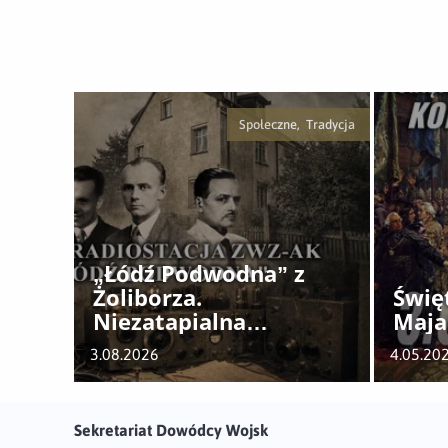
Społeczne, Tradycja
„Łódź Podwodna” z
Żoliborza.
Świę
Niezatapialna
Maja
radiostacja Polskiego
3.08.2026
4.05.20
Państwa Podziemnego
Sekretariat Dowódcy Wojsk