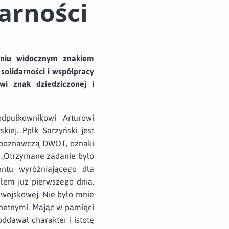
darności
eniu widocznym znakiem
olidarności i współpracy
wi znak dziedziczonej i
odpułkownikowi Arturowi
ej. Ppłk Sarzyński jest
ozpoznawczą DWOT, oznaki
 „Otrzymane zadanie było
ntu wyróżniającego dla
łem już pierwszego dnia.
 wojskowej. Nie było mnie
chetnymi. Mając w pamięci
oddawał charakter i istotę