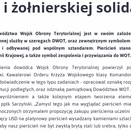
 i żołnierskiej soli
wództwa Wojsk Obrony Terytorialnej jest w swoim założ
annej służby w szeregach DWOT, oraz zewnętrznym symbolem s
tej i odbywanej pod wspólnym sztandarem. Pierścień stano
ii Krajowej, a także symbol zespolenia i przywiązania do WOT.
cienia dowódca Wojsk Obrony Terytorialnej powierzył p
i, Kawalerowi Orderu Krzyża Wojskowego klasy Komandorski
 doświadczenie w tego typu zadaniach - opracował oznakę r
ytucji podległych, oraz odznakę pamiątkową Dowództwa WOT.
yróżnieniem a także kolejnym etapem tworzenia eleme
 ppłk Sarzyński. „Zamysł tego jak ma wyglądać pierścień mia
noczonych otrzymałem propozycję zakupu pierścienia uczelni
sięcy USD na platynowy pierścień wysadzany kamieniami szla
by nasz pierścień nie był zwykłą bryłą stali lub srebra, tylko 