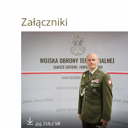
Załączniki
Otwórz załącznik ppłk Artur Sarzyński - twórca Pi
jpg 258,2 kB