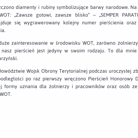
czono diamenty i rubiny symbolizujące barwy narodowe. Na 
a WOT: „Zawsze gotowi, zawsze blisko” – „SEMPER PARA
jduje się wygrawerowany kolejny numer pierścienia oraz s
ia.
 duże zainteresowanie w środowisku WOT, zarówno żołnierz
 nasz pierścień jest jedyny w swoim rodzaju. To dla mnie
rzyński.
 Dowództwie Wojsk Obrony Terytorialnej podczas uroczystej zb
epodległości po raz pierwszy wręczono Pierścień Honorowy
zej formy uznania dla żołnierzy i pracowników oraz osób z
 WOT.