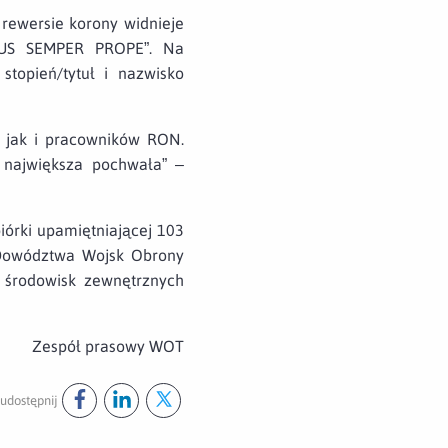
rewersie korony widnieje
TUS SEMPER PROPE”. Na
topień/tytuł i nazwisko
y jak i pracowników RON.
 największa pochwała” –
iórki upamiętniającej 103
 Dowództwa Wojsk Obrony
e środowisk zewnętrznych
Zespół prasowy WOT
udostępnij
Udostępnij ten post na
Udostępnij ten post na
Udostępnij ten post na
facebook
linkedin
twitter